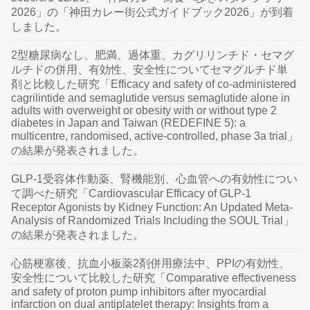
2026」の「神田カレー街公式ガイドブック2026」が到着
しました。
2型糖尿病なし、肥満、過体重、カグリリンチド・セマグ
ルチドの併用、有効性、安全性についてセマグルチド単
剤と比較した研究「Efficacy and safety of co-administered
cagrilintide and semaglutide versus semaglutide alone in
adults with overweight or obesity with or without type 2
diabetes in Japan and Taiwan (REDEFINE 5): a
multicentre, randomised, active-controlled, phase 3a trial」
の結果が発表されました。
GLP-1受容体作動薬、腎機能別、心血管への有効性につい
て調べた研究「Cardiovascular Efficacy of GLP-1
Receptor Agonists by Kidney Function: An Updated Meta-
Analysis of Randomized Trials Including the SOUL Trial」
の結果が発表されました。
心筋梗塞後、抗血小板薬2剤併用療法中、PPIの有効性、
安全性について比較した研究「Comparative effectiveness
and safety of proton pump inhibitors after myocardial
infarction on dual antiplatelet therapy: Insights from a