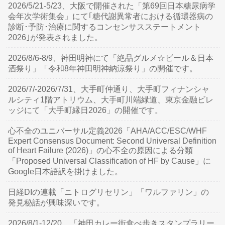
2026/5/21-5/23、大阪で開催された「第69回日本糖尿病学
会年次学術集会」にて｢糖代謝異常者における循環器病の
診断･予防･治療に関するコンセンサスステートメント
2026｣が発表されました。
2026/8/6-8/9、神田明神にて「絶品グルメ☆ビール＆日本
酒祭り」「令和8年神田明神納涼祭り」の開催です。
2026/7/-2026/7/31、大手町仲通り、大手町フィナンシャ
ルシティ1階アトリウム、大手町川端緑道、東京金融ビレ
ッジにて「大手町縁日2026」の開催です。
心不全のユニバーサル定義2026「AHA/ACC/ESC/WHF
Expert Consensus Document: Second Universal Definition
of Heart Failure (2026)」の心不全の原因による分類
「Proposed Universal Classification of HF by Cause」に
Google日本語訳を掛けました。
日経DIの連載「ニトログリセリン」「ワルファリン」の
発見秘話が興味深いです。
2026/8/1-12/20、「神田カレー街食べ歩きスタンプラリー