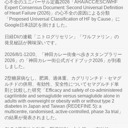
心不全のユニバーサル定義2026「AHA/ACC/ESC/WHF
Expert Consensus Document: Second Universal Definition
of Heart Failure (2026)」の心不全の原因による分類
「Proposed Universal Classification of HF by Cause」に
Google日本語訳を掛けました。
日経DIの連載「ニトログリセリン」「ワルファリン」の
発見秘話が興味深いです。
2026/8/1-12/20、「神田カレー街食べ歩きスタンプラリー
2026」の「神田カレー街公式ガイドブック2026」が到着
しました。
2型糖尿病なし、肥満、過体重、カグリリンチド・セマグ
ルチドの併用、有効性、安全性についてセマグルチド単
剤と比較した研究「Efficacy and safety of co-administered
cagrilintide and semaglutide versus semaglutide alone in
adults with overweight or obesity with or without type 2
diabetes in Japan and Taiwan (REDEFINE 5): a
multicentre, randomised, active-controlled, phase 3a trial」
の結果が発表されました。