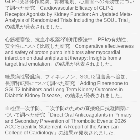
GLP-1受容体作動薬、腎機能別、心血管への有効性につい
て調べた研究「Cardiovascular Efficacy of GLP-1
Receptor Agonists by Kidney Function: An Updated Meta-
Analysis of Randomized Trials Including the SOUL Trial」
の結果が発表されました。
心筋梗塞後、抗血小板薬2剤併用療法中、PPIの有効性、
安全性について比較した研究「Comparative effectiveness
and safety of proton pump inhibitors after myocardial
infarction on dual antiplatelet therapy: Insights from a
target trial emulation」の結果が発表されました。
糖尿病性腎臓病、フィネレノン、SGLT2阻害薬へ追加、
長期腎転帰について調べた研究「Adding Finerenone to
SGLT2 Inhibitors and Long-Term Kidney Outcomes in
Diabetic Kidney Disease」の結果が発表されました。
血栓症一次予防、二次予防のための直接経口抗凝固薬に
ついて調べた研究「Direct Oral Anticoagulants in Primary
and Secondary Prevention of Thrombotic Events: 2026
ACC Scientific Statement: A Report of the American
College of Cardiology」の結果が発表されました。