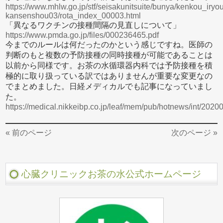
https://www.mhlw.go.jp/stf/seisakunitsuite/bunya/kenkou_iry
kansenshou03/rota_index_00003.html
「異なるワクチンの接種間隔の見直しについて」
https://www.pmda.go.jp/files/000236465.pdf
今までのルールは何だったのかという感じですね。医師の
判断のもと複数の予防接種の同時接種が可能であることは
以前から同様です。お茶の水循環器内科では予防接種を積
極的に取り扱っている訳ではありませんが重要な変更なの
でまとめました。日経メディカルでも記事になっていまし
た。
https://medical.nikkeibp.co.jp/leaf/mem/pub/hotnews/int/202
« 前のページ
次のページ »
心臓クリニックお茶の水公式ホームページ