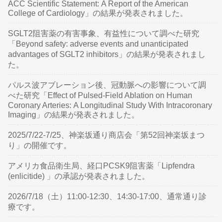
ACC Scientific Statement: A Report of the American
College of Cardiology」の結果が発表されました。
SGLT2阻害薬の有害事象、有益性について調べた研究
「Beyond safety: adverse events and unanticipated
advantages of SGLT2 inhibitors」の結果が発表されまし
た。
パルス波アブレーション後、冠動脈への影響について調
べた研究「Effect of Pulsed-Field Ablation on Human
Coronary Arteries: A Longitudinal Study With Intracoronary
Imaging」の結果が発表されました。
2025/7/22-7/25、神楽坂通り商店会「第52回神楽坂まつ
り」の開催です。
アメリカ食品衛生局、経口PCSK9阻害薬「Lipfendra
(enlicitide) 」の承認が発表されました。
2026/7/18（土）11:00-12:30、14:30-17:00、通常通り診
療です。