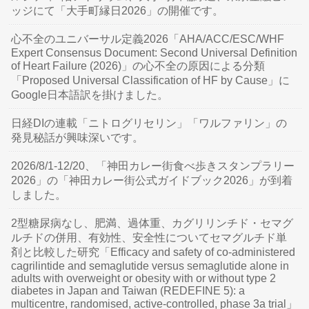
ッジにて「大手町縁日2026」の開催です。
心不全のユニバーサル定義2026「AHA/ACC/ESC/WHF
Expert Consensus Document: Second Universal Definition
of Heart Failure (2026)」の心不全の原因による分類
「Proposed Universal Classification of HF by Cause」に
Google日本語訳を掛けました。
日経DIの連載「ニトログリセリン」「ワルファリン」の
発見秘話が興味深いです。
2026/8/1-12/20、「神田カレー街食べ歩きスタンプラリー
2026」の「神田カレー街公式ガイドブック2026」が到着
しました。
2型糖尿病なし、肥満、過体重、カグリリンチド・セマグ
ルチドの併用、有効性、安全性についてセマグルチド単
剤と比較した研究「Efficacy and safety of co-administered
cagrilintide and semaglutide versus semaglutide alone in
adults with overweight or obesity with or without type 2
diabetes in Japan and Taiwan (REDEFINE 5): a
multicentre, randomised, active-controlled, phase 3a trial」