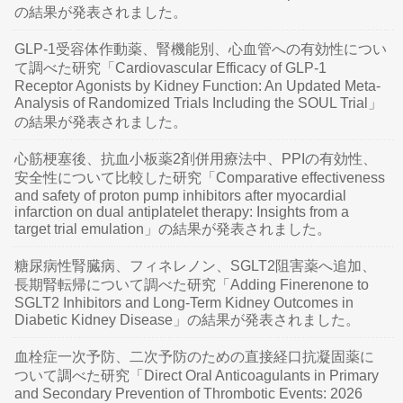
の結果が発表されました。
GLP-1受容体作動薬、腎機能別、心血管への有効性につい
て調べた研究「Cardiovascular Efficacy of GLP-1
Receptor Agonists by Kidney Function: An Updated Meta-
Analysis of Randomized Trials Including the SOUL Trial」
の結果が発表されました。
心筋梗塞後、抗血小板薬2剤併用療法中、PPIの有効性、
安全性について比較した研究「Comparative effectiveness
and safety of proton pump inhibitors after myocardial
infarction on dual antiplatelet therapy: Insights from a
target trial emulation」の結果が発表されました。
糖尿病性腎臓病、フィネレノン、SGLT2阻害薬へ追加、
長期腎転帰について調べた研究「Adding Finerenone to
SGLT2 Inhibitors and Long-Term Kidney Outcomes in
Diabetic Kidney Disease」の結果が発表されました。
血栓症一次予防、二次予防のための直接経口抗凝固薬に
ついて調べた研究「Direct Oral Anticoagulants in Primary
and Secondary Prevention of Thrombotic Events: 2026