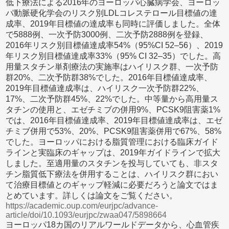
低下療法による2016年のヨーロッパ心臓病学会、ヨーロッ
パ動脈硬化学会のリスク別LDLコレステロール目標値の達
成率、2019年目標値の達成率も同時に評価しました。全体
で5888例、一次予防3000例、二次予防2888例を登録、
2016年リスク別目標値達成率54%（95%CI 52–56）、2019
年リスク別目標値達成率33%（95% CI 32–35）でした。高
用量スタチン単剤療法の実施率はハイリスク群、一次予防
群20%、二次予防群38%でした。2016年目標値達成率、
2019年目標値達成率は、ハイリスク一次予防群22%、
17%、二次予防群45%、22%でした。中等量から高用量ス
タチンの使用と、エゼチミブの併用9%、PCSK9阻害薬1%
では、2016年目標値達成率、2019年目標値達成率は、エゼ
チミブ併用で53%、20%、PCSK9阻害薬併用で67%、58%
でした。ヨーロッパにおける脂質管理における臨床ガイド
ラインと実臨床のギャップは、2019年ガイドラインで拡大
しました。至適用量のスタチンを投与していても、非スタ
チン脂質低下療法を併用することは、ハイリスク群におい
て治療目標値とのギャップ軽減に必要だろうと論文ではま
とめています。詳しくは論文をご覧ください。
https://academic.oup.com/eurjpc/advance-
article/doi/10.1093/eurjpc/zwaa047/5898664
ヨーロッパ18カ国のリアルワールドデータから、心血管疾