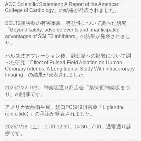
ACC Scientific Statement: A Report of the American
College of Cardiology」の結果が発表されました。
SGLT2阻害薬の有害事象、有益性について調べた研究
「Beyond safety: adverse events and unanticipated
advantages of SGLT2 inhibitors」の結果が発表されまし
た。
パルス波アブレーション後、冠動脈への影響について調
べた研究「Effect of Pulsed-Field Ablation on Human
Coronary Arteries: A Longitudinal Study With Intracoronary
Imaging」の結果が発表されました。
2025/7/22-7/25、神楽坂通り商店会「第52回神楽坂まつ
り」の開催です。
アメリカ食品衛生局、経口PCSK9阻害薬「Lipfendra
(enlicitide) 」の承認が発表されました。
2026/7/18（土）11:00-12:30、14:30-17:00、通常通り診
療です。