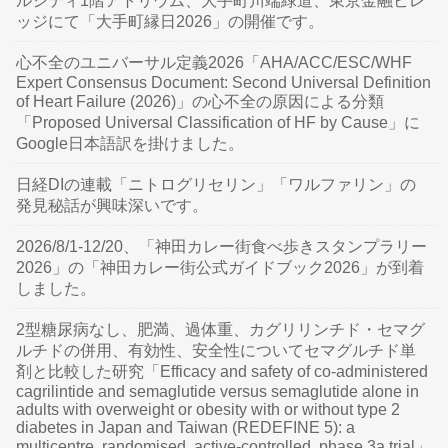
ルシティ1階アトリウム、大手町川端緑道、東京金融ビレ
ッジにて「大手町縁日2026」の開催です。
心不全のユニバーサル定義2026「AHA/ACC/ESC/WHF
Expert Consensus Document: Second Universal Definition
of Heart Failure (2026)」の心不全の原因による分類
「Proposed Universal Classification of HF by Cause」に
Google日本語訳を掛けました。
日経DIの連載「ニトログリセリン」「ワルファリン」の
発見秘話が興味深いです。
2026/8/1-12/20、「神田カレー街食べ歩きスタンプラリー
2026」の「神田カレー街公式ガイドブック2026」が到着
しました。
2型糖尿病なし、肥満、過体重、カグリリンチド・セマグ
ルチドの併用、有効性、安全性についてセマグルチド単
剤と比較した研究「Efficacy and safety of co-administered
cagrilintide and semaglutide versus semaglutide alone in
adults with overweight or obesity with or without type 2
diabetes in Japan and Taiwan (REDEFINE 5): a
multicentre, randomised, active-controlled, phase 3a trial」