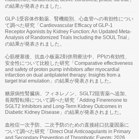
の結果が発表されました。
GLP-1受容体作動薬、腎機能別、心血管への有効性につい
て調べた研究「Cardiovascular Efficacy of GLP-1
Receptor Agonists by Kidney Function: An Updated Meta-
Analysis of Randomized Trials Including the SOUL Trial」
の結果が発表されました。
心筋梗塞後、抗血小板薬2剤併用療法中、PPIの有効性、
安全性について比較した研究「Comparative effectiveness
and safety of proton pump inhibitors after myocardial
infarction on dual antiplatelet therapy: Insights from a
target trial emulation」の結果が発表されました。
糖尿病性腎臓病、フィネレノン、SGLT2阻害薬へ追加、
長期腎転帰について調べた研究「Adding Finerenone to
SGLT2 Inhibitors and Long-Term Kidney Outcomes in
Diabetic Kidney Disease」の結果が発表されました。
血栓症一次予防、二次予防のための直接経口抗凝固薬に
ついて調べた研究「Direct Oral Anticoagulants in Primary
and Secondary Prevention of Thrombotic Events: 2026