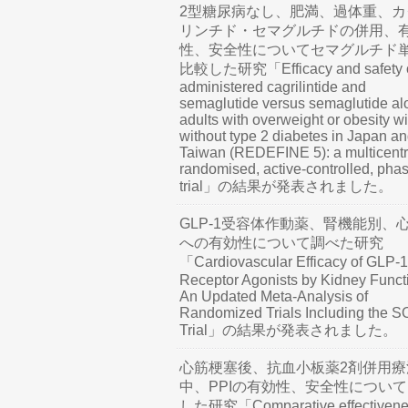
2型糖尿病なし、肥満、過体重、カ
リンチド・セマグルチドの併用、
性、安全性についてセマグルチド
比較した研究「Efficacy and safety o
administered cagrilintide and
semaglutide versus semaglutide al
adults with overweight or obesity wi
without type 2 diabetes in Japan a
Taiwan (REDEFINE 5): a multicentr
randomised, active-controlled, pha
trial」の結果が発表されました。
GLP-1受容体作動薬、腎機能別、
への有効性について調べた研究
「Cardiovascular Efficacy of GLP-1
Receptor Agonists by Kidney Funct
An Updated Meta-Analysis of
Randomized Trials Including the 
Trial」の結果が発表されました。
心筋梗塞後、抗血小板薬2剤併用療
中、PPIの有効性、安全性につい
した研究「Comparative effectivene