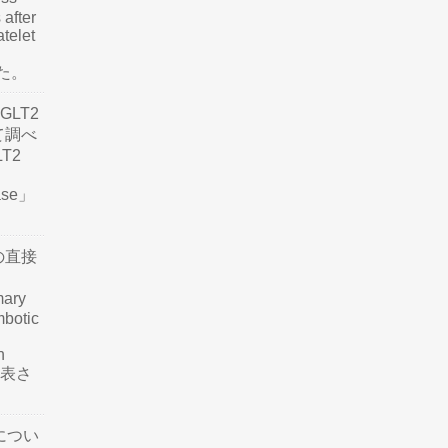
 after
atelet
した。
LT2
て調べ
LT2
ease」
の直接
mary
mbotic
n
が発表さ
につい