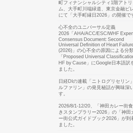
町フィナンシャルシティ1階アトリ
ム、大手町川端緑道、東京金融ビ
にて「大手町縁日2026」の開催で
心不全のユニバーサル定義
2026「AHA/ACC/ESC/WHF Exper
Consensus Document: Second
Universal Definition of Heart Failur
(2026)」の心不全の原因による分
「Proposed Universal Classificatio
HF by Cause」にGoogle日本語
ました。
日経DIの連載「ニトログリセリン
ルファリン」の発見秘話が興味深
す。
2026/8/1-12/20、「神田カレー街
きスタンプラリー2026」の「神田
ー街公式ガイドブック2026」が到
ました。