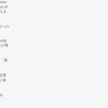
rse
es of
されま
脈への
tudy
結果が発
会「第
阻害
認が発
0-