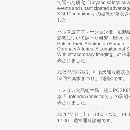
て調べた研究「Beyond safety: adve
events and unanticipated advantag
SGLT2 inhibitors」の結果が発表
した。
パルス波アブレーション後、冠動
影響について調べた研究「Effect of
Pulsed-Field Ablation on Human
Coronary Arteries: A Longitudinal S
With Intracoronary Imaging」の
表されました。
2025/7/22-7/25、神楽坂通り商店
52回神楽坂まつり」の開催です。
アメリカ食品衛生局、経口PCSK9
薬「Lipfendra (enlicitide) 」の承
表されました。
2026/7/18（土）11:00-12:30、14:3
17:00、通常通り診療です。