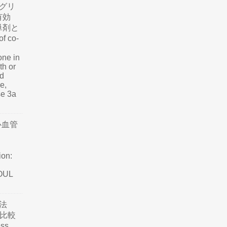
グリ
有効
単剤と
f co-
one in
th or
nd
e,
se 3a
心血管
ion:
SOUL
法
て比較
ss