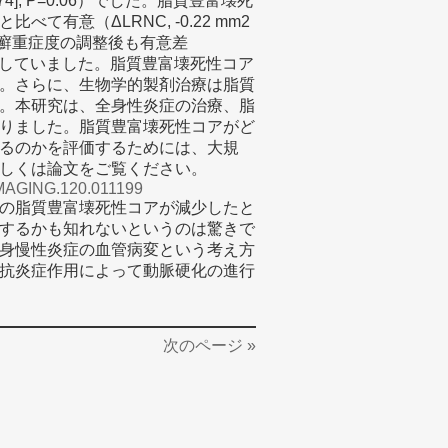
04-4.74]; P=0.06）でした。脂質豊富壊死
有意（ΔLRNC, -0.22 mm2
因子、乾癬重症度の調整後も有意差
=0.033）は一貫していました。脂質豊富壊死性コア
。さらに、生物学的製剤治療は脂質
。本研究は、全身性炎症の治療、脂
りました。脂質豊富壊死性コアがど
るのかを評価するためには、大規
しくは論文をご覧ください。
CIMAGING.120.011199
の脂質豊富壊死性コアが減少したと
するかも知れないというのは驚きで
身慢性炎症の血管病変という考え方
抗炎症作用によって動脈硬化の進行
次のページ »