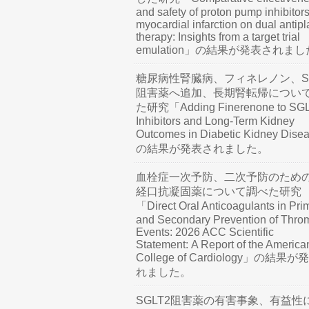
and safety of proton pump inhibitors
myocardial infarction on dual antipl
therapy: Insights from a target trial
emulation」の結果が発表されま
糖尿病性腎臓病、フィネレノン、SG
阻害薬へ追加、長期腎転帰につい
た研究「Adding Finerenone to SG
Inhibitors and Long-Term Kidney
Outcomes in Diabetic Kidney Dis
の結果が発表されました。
血栓症一次予防、二次予防のため
経口抗凝固薬について調べた研究
「Direct Oral Anticoagulants in Pri
and Secondary Prevention of Thro
Events: 2026 ACC Scientific
Statement: A Report of the America
College of Cardiology」の結果
れました。
SGLT2阻害薬の有害事象、有益性