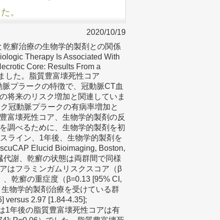
ました。
2020/10/19
コアと乾癬治療の生物学的製剤との関係
gic Therapy Is Associated With
ecrotic Core: Results From a
要旨をまとめました。脂質豊富壊死性コア
ハイリスク冠動脈プラークの特徴で、冠動脈CT血
の将来のリスク増加と関連していま
リスク冠動脈プラークの有病率増加と
豊富壊死性コア、生物学的製剤の反
を調べるために、生物学的製剤を初
ースライン、1年後、生物学的製剤を
ucid Bioimaging, Boston,
臓代謝、乾癬の状態は両群間で同様
アはフラミンガムリスクスコア（β
=0.045）、乾癬の重症度（β=0.13 [95% CI,
。1年後、生物学的製剤治療を受けている群
us 2.97 [1.84-4.35];
では1年後の脂質豊富壊死性コアは有