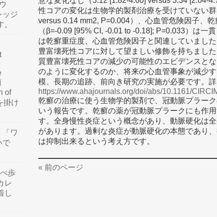
意な変化なし（3.12 [1.82-4.60] versus 3.34 [2.
ウ
性コアの変化は生物学的製剤治療を受けていない群と比べて
レッジ
versus 0.14 mm2, P=0.004）、心血管危険
す。
（β=-0.09 [95% CI, -0.01 to -0.18]; P
は乾癬重症度、心血管危険因子と関連していました
豊富壊死性コアに対して望ましい修飾を持ちました
t
質豊富壊死性コアの減少の可能性のエビデンスとな
のように変化するのか、将来の心血管事象が減少す
e
模、長期の追跡、前向き研究の実施が必要です。詳
類
https://www.ahajournals.org/doi/abs/10.1161/CIR
n of
乾癬の治療に使う生物学的製剤で、冠動脈プラーク
訳を掛け
いう報告です。乾癬の薬が冠動脈プラークにも作用
す。全身慢性炎症という概念があり、動脈硬化は全
があります。過剰な炎症が動脈硬化の本態であり、
」「ワ
は抑制出来るという考え方です。
いで
« 前のページ
食べ歩
カレ
着し