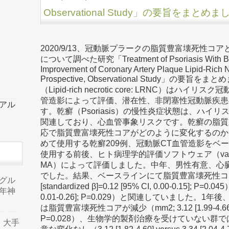
Observational Study」の要旨をまとめ
2020/9/13、冠動脈プラークの脂質豊富壊死性
について調べた研究「Treatment of Psoriasis With Biolo
Improvement of Coronary Artery Plaque Lipid-Rich N
Prospective, Observational Study」の
（Lipid-rich necrotic core: LRNC）は
管造影によって評価、潜在性、非閉塞性冠動脈疾患
ーアル
す。乾癬（Psoriasis）の慢性炎症状態は、ハイ
関連しており、心血管事象リスクです。乾癬の脂質
応で脂質豊富壊死性コアがどのように変化するのか
めて使用する乾癬209例、冠動脈CT血管造影をベ
使用する前後、ヒト病理学的評価ソフトウェア（vascuCAP El
MA）によって評価しました。中年、男性有意、心
でした。結果、ベースラインにて脂質豊富壊死性コ
品グル
[standardized β]=0.12 [95% CI, 0.00-0.15]; P
年神
0.01-0.26]; P=0.029）と関連していました
は脂質豊富壊死性コアが減少（mm2; 3.12 [1.99-4.66] vers
P=0.028）、生物学的製剤治療を受けていない群
り、大手