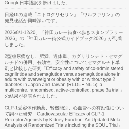
Google日本語訳を掛けました。
日経DIの連載「ニトログリセリン」「ワルファリン」の
発見秘話が興味深いです。
2026/8/1-12/20、「神田カレー街食べ歩きスタンプラリー
2026」の「神田カレー街公式ガイドブック2026」が到着
しました。
2型糖尿病なし、肥満、過体重、カグリリンチド・セマグ
ルチドの併用、有効性、安全性についてセマグルチド単
剤と比較した研究「Efficacy and safety of co-administered
cagrilintide and semaglutide versus semaglutide alone in
adults with overweight or obesity with or without type 2
diabetes in Japan and Taiwan (REDEFINE 5): a
multicentre, randomised, active-controlled, phase 3a trial」
の結果が発表されました。
GLP-1受容体作動薬、腎機能別、心血管への有効性につい
て調べた研究「Cardiovascular Efficacy of GLP-1
Receptor Agonists by Kidney Function: An Updated Meta-
Analysis of Randomized Trials Including the SOUL Trial」