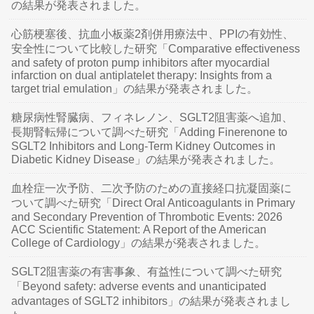
の結果が発表されました。
心筋梗塞後、抗血小板薬2剤併用療法中、PPIの有効性、
安全性について比較した研究「Comparative effectiveness
and safety of proton pump inhibitors after myocardial
infarction on dual antiplatelet therapy: Insights from a
target trial emulation」の結果が発表されました。
糖尿病性腎臓病、フィネレノン、SGLT2阻害薬へ追加、
長期腎転帰について調べた研究「Adding Finerenone to
SGLT2 Inhibitors and Long-Term Kidney Outcomes in
Diabetic Kidney Disease」の結果が発表されました。
血栓症一次予防、二次予防のための直接経口抗凝固薬に
ついて調べた研究「Direct Oral Anticoagulants in Primary
and Secondary Prevention of Thrombotic Events: 2026
ACC Scientific Statement: A Report of the American
College of Cardiology」の結果が発表されました。
SGLT2阻害薬の有害事象、有益性について調べた研究
「Beyond safety: adverse events and unanticipated
advantages of SGLT2 inhibitors」の結果が発表されまし