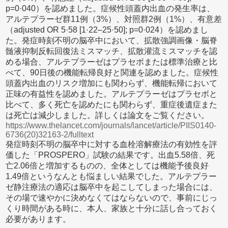
p=0·040）を認めました。症候性頭蓋内出血の発生率は、
アルテプラーゼ群11例（3%）、対照群2例（1%）、有意差
（adjusted OR 5·58 [1·22–25·50]; p=0·024）を認めまし
た。発症時刻不明の脳卒中において、拡散強調画像・脳脊
髄液抑制反転回復法ミスマッチ、拡散灌流ミスマッチを認
める場合、アルテプラーゼはプラセボまたは標準治療と比
べて、90日後の機能転帰良好と関連を認めました。症候性
頭蓋内出血のリスク増加にも関わらず、機能転帰において
正味の有益性を認めました。アルテプラーゼはプラセボと
比べて、多く死亡を認めたにも関わらず、重症後遺症また
は死亡は減少しました。詳しくは論文をご覧ください。
https://www.thelancet.com/journals/lancet/article/PIIS0140-
6736(20)32163-2/fulltext
発症時刻不明の脳卒中に対する血栓溶解療法の有効性を評
価した「PROSPERO」試験の結果です。出血5.58倍、死
亡2.06倍と増加するものの、全体としては機能予後良好
1.49倍というなんとも悩ましい結果でした。アルテプラー
ゼ静注療法の適応は脳卒中を起こしてしまった場合には、
その場で速やかに決めなくてはならないので、事前にじっ
くり時間がある時に、本人、家族と十分に話し合っておく
必要があります。