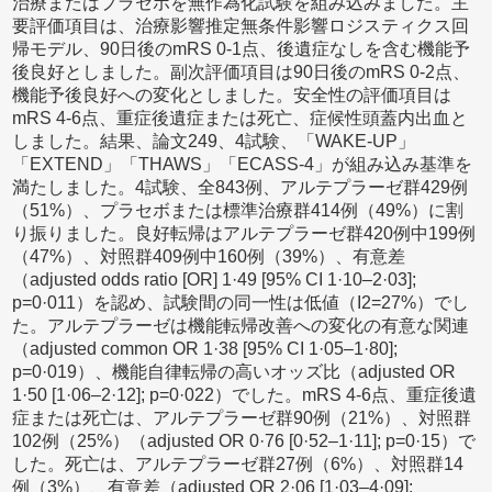
治療またはプラセボを無作為化試験を組み込みました。主
要評価項目は、治療影響推定無条件影響ロジスティクス回
帰モデル、90日後のmRS 0-1点、後遺症なしを含む機能予
後良好としました。副次評価項目は90日後のmRS 0-2点、
機能予後良好への変化としました。安全性の評価項目は
mRS 4-6点、重症後遺症または死亡、症候性頭蓋内出血と
しました。結果、論文249、4試験、「WAKE-UP」
「EXTEND」「THAWS」「ECASS-4」が組み込み基準を
満たしました。4試験、全843例、アルテプラーゼ群429例
（51%）、プラセボまたは標準治療群414例（49%）に割
り振りました。良好転帰はアルテプラーゼ群420例中199例
（47%）、対照群409例中160例（39%）、有意差
（adjusted odds ratio [OR] 1·49 [95% CI 1·10–2·03];
p=0·011）を認め、試験間の同一性は低値（I2=27%）でし
た。アルテプラーゼは機能転帰改善への変化の有意な関連
（adjusted common OR 1·38 [95% CI 1·05–1·80];
p=0·019）、機能自律転帰の高いオッズ比（adjusted OR
1·50 [1·06–2·12]; p=0·022）でした。mRS 4-6点、重症後遺
症または死亡は、アルテプラーゼ群90例（21%）、対照群
102例（25%）（adjusted OR 0·76 [0·52–1·11]; p=0·15）で
した。死亡は、アルテプラーゼ群27例（6%）、対照群14
例（3%）、有意差（adjusted OR 2·06 [1·03–4·09];