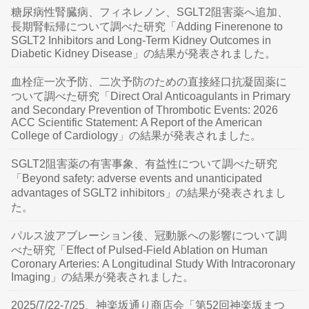
糖尿病性腎臓病、フィネレノン、SGLT2阻害薬へ追加、
長期腎転帰について調べた研究「Adding Finerenone to
SGLT2 Inhibitors and Long-Term Kidney Outcomes in
Diabetic Kidney Disease」の結果が発表されました。
血栓症一次予防、二次予防のための直接経口抗凝固薬に
ついて調べた研究「Direct Oral Anticoagulants in Primary
and Secondary Prevention of Thrombotic Events: 2026
ACC Scientific Statement: A Report of the American
College of Cardiology」の結果が発表されました。
SGLT2阻害薬の有害事象、有益性について調べた研究
「Beyond safety: adverse events and unanticipated
advantages of SGLT2 inhibitors」の結果が発表されまし
た。
パルス波アブレーション後、冠動脈への影響について調
べた研究「Effect of Pulsed-Field Ablation on Human
Coronary Arteries: A Longitudinal Study With Intracoronary
Imaging」の結果が発表されました。
2025/7/22-7/25、神楽坂通り商店会「第52回神楽坂まつ