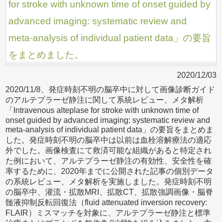
for stroke with unknown time of onset guided by
advanced imaging: systematic review and
meta-analysis of individual patient data」の要旨
をまとめました。
2020/12/03
2020/11/8、発症時刻不明の脳卒中に対して画像診断ガイド
のアルテプラーゼ静注に関して系統レビュー、メタ解析
「Intravenous alteplase for stroke with unknown time of
onset guided by advanced imaging: systematic review and
meta-analysis of individual patient data」の要旨をまとめま
した。発症時刻不明の脳卒中は以前は血栓溶解療法の適応
外でした。画像検査にて救済可能な組織があると特定され
た例において、アルテプラーゼ静注の有効性、安全性を確
率するために、2020年までに公開された記事の個別データ
の系統レビュー、メタ解析を実施しました。発症時刻不明
の脳卒中、灌流・拡散MRI、拡散CT、拡散強調画像・脳脊
髄液抑制反転回復法（fluid attenuated inversion recovery:
FLAIR）ミスマッチを対象に、アルテプラーゼ静注と標準