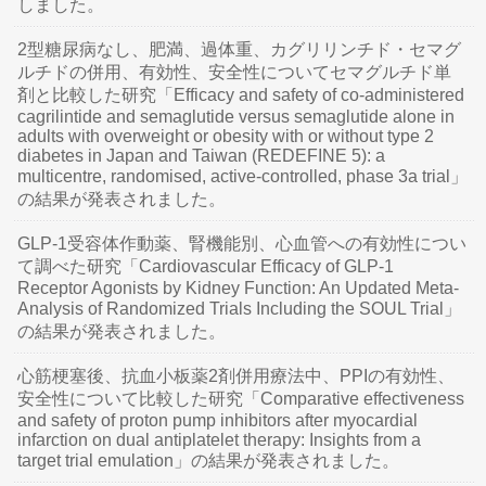
しました。
2型糖尿病なし、肥満、過体重、カグリリンチド・セマグ
ルチドの併用、有効性、安全性についてセマグルチド単
剤と比較した研究「Efficacy and safety of co-administered
cagrilintide and semaglutide versus semaglutide alone in
adults with overweight or obesity with or without type 2
diabetes in Japan and Taiwan (REDEFINE 5): a
multicentre, randomised, active-controlled, phase 3a trial」
の結果が発表されました。
GLP-1受容体作動薬、腎機能別、心血管への有効性につい
て調べた研究「Cardiovascular Efficacy of GLP-1
Receptor Agonists by Kidney Function: An Updated Meta-
Analysis of Randomized Trials Including the SOUL Trial」
の結果が発表されました。
心筋梗塞後、抗血小板薬2剤併用療法中、PPIの有効性、
安全性について比較した研究「Comparative effectiveness
and safety of proton pump inhibitors after myocardial
infarction on dual antiplatelet therapy: Insights from a
target trial emulation」の結果が発表されました。