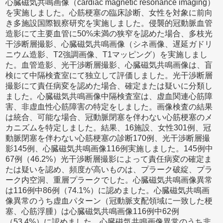
心臓磁気共鳴画像（cardiac magnetic resonance imaging）
を実施しました。心筋梗塞の臨床診断、女性を対象に前向
き多施設国際観察研究を実施しました。侵襲的冠動脈血管
造影にて主要血管に50%未満の狭窄を認めた場合、多枝光
干渉断層撮影、心臓磁気共鳴画像（シネ画像、遅延ガドリ
ニウム造影、T2強調画像、T1マッピング）を実施しまし
た。血管造影、光干渉断層撮影、心臓磁気共鳴画像は、盲
検にて中隔検査室にて独立して評価しました。光干渉断層
撮影にて責任病変を認めた場合、確定または疑いに分類し
ました。心臓磁気共鳴画像中隔検査室は、虚血関連心筋障
害、非虚血性心筋障害の特定をしました。画像検査の結果
は統合、可能な場合、冠動脈閉塞を伴わない心筋梗塞のメ
カニズムを特定しました。結果、16施設、女性301例、冠
動脈閉塞を伴わない心筋梗塞の診断170例、光干渉断層撮
影145例、心臓磁気共鳴画像116例実施しました。145例中
67例（46.2%）光干渉断層撮影によって責任病変の確定ま
たは疑いを認め、頻度が高いものは、プラーク破綻、プラ
ーク内空洞、重層プラークでした。心臓磁気共鳴画像異常
は116例中86例（74.1%）に認めました。心臓磁気共鳴画
像異常のうち虚血パターン（冠動脈支配領域に一致した梗
塞、心筋浮腫）は心臓磁気共鳴画像116例中62例
（53.4%）に認めました。心臓磁気共鳴画像異常のうち非