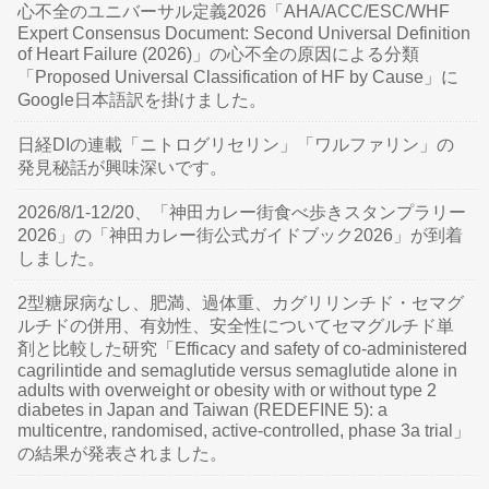
心不全のユニバーサル定義2026「AHA/ACC/ESC/WHF
Expert Consensus Document: Second Universal Definition
of Heart Failure (2026)」の心不全の原因による分類
「Proposed Universal Classification of HF by Cause」に
Google日本語訳を掛けました。
日経DIの連載「ニトログリセリン」「ワルファリン」の
発見秘話が興味深いです。
2026/8/1-12/20、「神田カレー街食べ歩きスタンプラリー
2026」の「神田カレー街公式ガイドブック2026」が到着
しました。
2型糖尿病なし、肥満、過体重、カグリリンチド・セマグ
ルチドの併用、有効性、安全性についてセマグルチド単
剤と比較した研究「Efficacy and safety of co-administered
cagrilintide and semaglutide versus semaglutide alone in
adults with overweight or obesity with or without type 2
diabetes in Japan and Taiwan (REDEFINE 5): a
multicentre, randomised, active-controlled, phase 3a trial」
の結果が発表されました。