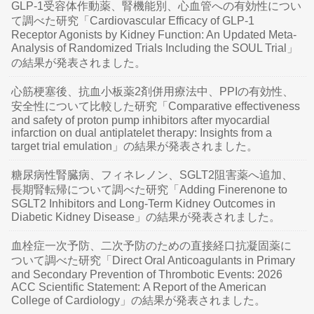
GLP-1受容体作動薬、腎機能別、心血管への有効性につい
て調べた研究「Cardiovascular Efficacy of GLP-1
Receptor Agonists by Kidney Function: An Updated Meta-
Analysis of Randomized Trials Including the SOUL Trial」
の結果が発表されました。
心筋梗塞後、抗血小板薬2剤併用療法中、PPIの有効性、
安全性について比較した研究「Comparative effectiveness
and safety of proton pump inhibitors after myocardial
infarction on dual antiplatelet therapy: Insights from a
target trial emulation」の結果が発表されました。
糖尿病性腎臓病、フィネレノン、SGLT2阻害薬へ追加、
長期腎転帰について調べた研究「Adding Finerenone to
SGLT2 Inhibitors and Long-Term Kidney Outcomes in
Diabetic Kidney Disease」の結果が発表されました。
血栓症一次予防、二次予防のための直接経口抗凝固薬に
ついて調べた研究「Direct Oral Anticoagulants in Primary
and Secondary Prevention of Thrombotic Events: 2026
ACC Scientific Statement: A Report of the American
College of Cardiology」の結果が発表されました。