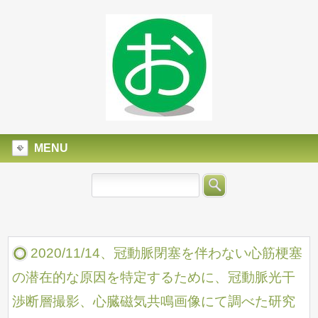
MENU
2020/11/14、冠動脈閉塞を伴わない心筋梗塞
の潜在的な原因を特定するために、冠動脈光干
渉断層撮影、心臓磁気共鳴画像にて調べた研究