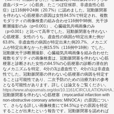
虚血パターン（心筋炎、たこつぼ症候群、非虚血性心筋
症）は116例中24例（20.7%）に認めました。冠動脈閉塞
を伴わない心筋梗塞の原因は女性84.5%で特定され、複数
モダリティの画像検査の組み合わせ116例中98例、光干渉
断層撮影のみ（p<0.001）、心臓磁気共鳴画像のみ
（p=0.001）と比べて高率でした。冠動脈閉塞を伴わない
心筋梗塞、女性のうち、虚血性の病因が特定出来た例が
63.8%、非虚血性の病因が特定出来た例20.7%、メカニズ
ムが特定出来なかった例15.5%（116例中18例）でした。
冠動脈光干渉断層撮影、心臓磁気共鳴画像を組み合わせた
複数モダリティの画像検査は、冠動脈閉塞を伴わない心筋
梗塞と診断された女性の84.5%の心筋梗塞の診断の潜在的
なメカニズムを特定、4分の3は虚血性で、4分の1は非虚血
性でした。冠動脈閉塞の伴わない心筋梗塞の病因を特定す
ることは可能性であり、二次予防のための治療方針の参考
となる可能性があります。詳しくは論文をご覧ください。
https://www.ahajournals.org/doi/10.1161/CIRCULATIONAHA
冠動脈閉塞を伴わない心筋梗塞（myocardial infarction with
non-obstructive coronary arteries: MINOCA）の原因につい
て、さらなる詳しい画像検査にて84.5%はその原因を特定
することが出来たという報告です。冠動脈閉塞を認めれば