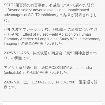
SGLT2阻害薬の有害事象、有益性について調べた研究
「Beyond safety: adverse events and unanticipated
advantages of SGLT2 inhibitors」の結果が発表されまし
た。
パルス波アブレーション後、冠動脈への影響について調
べた研究「Effect of Pulsed-Field Ablation on Human
Coronary Arteries: A Longitudinal Study With Intracoronary
Imaging」の結果が発表されました。
2025/7/22-7/25、神楽坂通り商店会「第52回神楽坂まつ
り」の開催です。
アメリカ食品衛生局、経口PCSK9阻害薬「Lipfendra
(enlicitide) 」の承認が発表されました。
2026/7/18（土）11:00-12:30、14:30-17:00、通常通り診
療です。