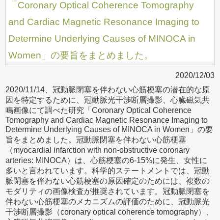
「Coronary Optical Coherence Tomography
and Cardiac Magnetic Resonance Imaging to
Determine Underlying Causes of MINOCA in
Women」の要旨をまとめました。
2020/12/03
2020/11/14、冠動脈閉塞を伴わない心筋梗塞の潜在的な原
因を特定するために、冠動脈光干渉断層撮影、心臓磁気共
鳴画像にて調べた研究「Coronary Optical Coherence
Tomography and Cardiac Magnetic Resonance Imaging to
Determine Underlying Causes of MINOCA in Women」の要
旨をまとめました。冠動脈閉塞を伴わない心筋梗塞
（myocardial infarction with non-obstructive coronary
arteries: MINOCA）は、心筋梗塞の6-15%に発生、女性に
多いと言われています。科学的ステートメントでは、冠動
脈閉塞を伴わない心筋梗塞の原因確定のためには、複数の
モダリティの画像検査が推奨されています。冠動脈閉塞を
伴わない心筋梗塞のメカニズムの評価のために、冠動脈光
干渉断層撮影（coronary optical coherence tomography）、