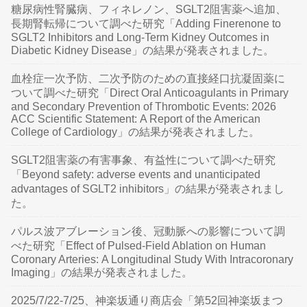
糖尿病性腎臓病、フィネレノン、SGLT2阻害薬へ追加、
長期腎転帰について調べた研究「Adding Finerenone to
SGLT2 Inhibitors and Long-Term Kidney Outcomes in
Diabetic Kidney Disease」の結果が発表されました。
血栓症一次予防、二次予防のための直接経口抗凝固薬に
ついて調べた研究「Direct Oral Anticoagulants in Primary
and Secondary Prevention of Thrombotic Events: 2026
ACC Scientific Statement: A Report of the American
College of Cardiology」の結果が発表されました。
SGLT2阻害薬の有害事象、有益性について調べた研究
「Beyond safety: adverse events and unanticipated
advantages of SGLT2 inhibitors」の結果が発表されまし
た。
パルス波アブレーション後、冠動脈への影響について調
べた研究「Effect of Pulsed-Field Ablation on Human
Coronary Arteries: A Longitudinal Study With Intracoronary
Imaging」の結果が発表されました。
2025/7/22-7/25、神楽坂通り商店会「第52回神楽坂まつ