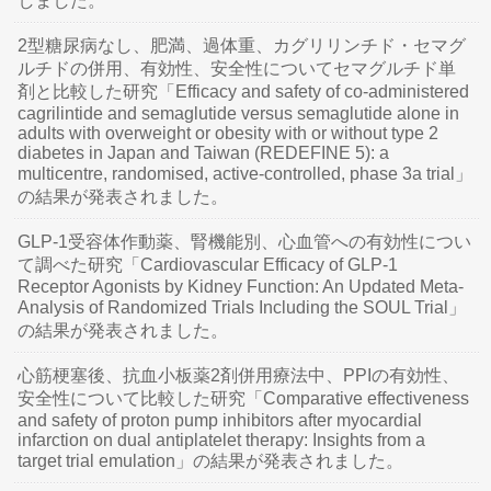
しました。
2型糖尿病なし、肥満、過体重、カグリリンチド・セマグ
ルチドの併用、有効性、安全性についてセマグルチド単
剤と比較した研究「Efficacy and safety of co-administered
cagrilintide and semaglutide versus semaglutide alone in
adults with overweight or obesity with or without type 2
diabetes in Japan and Taiwan (REDEFINE 5): a
multicentre, randomised, active-controlled, phase 3a trial」
の結果が発表されました。
GLP-1受容体作動薬、腎機能別、心血管への有効性につい
て調べた研究「Cardiovascular Efficacy of GLP-1
Receptor Agonists by Kidney Function: An Updated Meta-
Analysis of Randomized Trials Including the SOUL Trial」
の結果が発表されました。
心筋梗塞後、抗血小板薬2剤併用療法中、PPIの有効性、
安全性について比較した研究「Comparative effectiveness
and safety of proton pump inhibitors after myocardial
infarction on dual antiplatelet therapy: Insights from a
target trial emulation」の結果が発表されました。