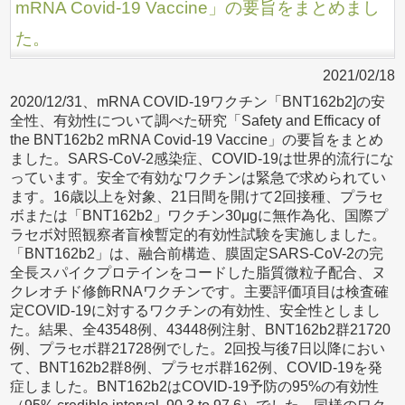
mRNA Covid-19 Vaccine」の要旨をまとめまし
た。
2021/02/18
2020/12/31、mRNA COVID-19ワクチン「BNT162b2]の安
全性、有効性について調べた研究「Safety and Efficacy of
the BNT162b2 mRNA Covid-19 Vaccine」の要旨をまとめ
ました。SARS-CoV-2感染症、COVID-19は世界的流行にな
っています。安全で有効なワクチンは緊急で求められてい
ます。16歳以上を対象、21日間を開けて2回接種、プラセ
ボまたは「BNT162b2」ワクチン30μgに無作為化、国際プ
ラセボ対照観察者盲検暫定的有効性試験を実施しました。
「BNT162b2」は、融合前構造、膜固定SARS-CoV-2の完
全長スパイクプロテインをコードした脂質微粒子配合、ヌ
クレオチド修飾RNAワクチンです。主要評価項目は検査確
定COVID-19に対するワクチンの有効性、安全性としまし
た。結果、全43548例、43448例注射、BNT162b2群21720
例、プラセボ群21728例でした。2回投与後7日以降におい
て、BNT162b2群8例、プラセボ群162例、COVID-19を発
症しました。BNT162b2はCOVID-19予防の95%の有効性