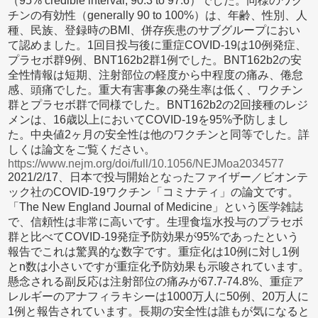
（95% credible interval, 90.3 to 97.6）でした。同様のワク
チンの有効性（generally 90 to 100%）は、年齢、性別、人
種、民族、登録時のBMI、併存疾患のサブグループにおい
て認めました。1回目投与後に重症COVID-19は10例発症、
プラセボ群9例、BNT162b2群1例でした。BNT162b2の安
全性情報は短期、注射部位の軽度から中程度の痛み、倦怠
感、頭痛でした。重大有害事象の発生率は低く、ワクチン
群とプラセボ群で同様でした。BNT162b2の2回接種のレジ
メンは、16歳以上においてCOVID-19を95%予防しまし
た。中央値2ヶ月の安全性は他のワクチンと同等でした。詳
しくは論文をご覧ください。
https://www.nejm.org/doi/full/10.1056/NEJMoa2034577
2021/2/17、日本で投与開始となったファイザー／ビオンテ
ック社のCOVID-19ワクチン「コミナティ」の論文です。
「The New England Journal of Medicine」という医学雑誌
で、信頼性は非常に高いです。生理食塩水投与のプラセボ
群と比べてCOVID-19発症予防効果が95%であったという
報告でこれは驚異的な数字です。重症化は10例に対し1例
とn数は小さいですが重症化予防効果も示唆されています。
懸念される副反応は注射部位の痛みが67.7-74.8%、重症ア
レルギーのアナフィラキシーは1000万人に50例、20万人に
1例と報告されています。長期の安全性は誰もが気になると