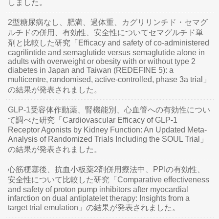
しました。
2型糖尿病なし、肥満、過体重、カグリリンチド・セマグ
ルチドの併用、有効性、安全性についてセマグルチド単
剤と比較した研究「Efficacy and safety of co-administered
cagrilintide and semaglutide versus semaglutide alone in
adults with overweight or obesity with or without type 2
diabetes in Japan and Taiwan (REDEFINE 5): a
multicentre, randomised, active-controlled, phase 3a trial」
の結果が発表されました。
GLP-1受容体作動薬、腎機能別、心血管への有効性につい
て調べた研究「Cardiovascular Efficacy of GLP-1
Receptor Agonists by Kidney Function: An Updated Meta-
Analysis of Randomized Trials Including the SOUL Trial」
の結果が発表されました。
心筋梗塞後、抗血小板薬2剤併用療法中、PPIの有効性、
安全性について比較した研究「Comparative effectiveness
and safety of proton pump inhibitors after myocardial
infarction on dual antiplatelet therapy: Insights from a
target trial emulation」の結果が発表されました。