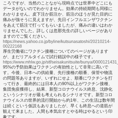
ころですが、当然のことながら現時点では世界中どこにも
データがないのでわかりません。効果の持続期間も同様に
わかりません。皮下注か筋注か、筋注のほうが見た目的に
痛みが強そうに見えますが、先日インフルエンザワクチン
をあえて筋注で打ってもらいましたが、痛みの違いはわか
りませんでした。詳しくは忽那先生の詳しいページがあり
ますのでご覧ください。
https://news.yahoo.co.jp/byline/kutsunasatoshi/20210214-
00222168
厚生労働省にワクチン接種についてのページがあります
が、まだリアルタイムで試行錯誤中の様子です。
https://www.mhlw.go.jp/stf/seisakunitsuite/bunya/000012143
95%の予防効果はワクチンの有効性として非常に高いで
す。今後、日本への供給量、先行接種の順番、保管や物流
の問題等ありますが、いずれにせよ、順番にワクチンを打
って行き、最終的には日本人の90%以上がワクチン接種、
集団免疫獲得し、結果、新型コロナウイルス終息、沈静化
というシナリオが最も考えられるシナリオです。新型コロ
ナウイルスの世界的流行開始から約1年、この生活は数年間
は続くという仮説もありましたが、早くも終息への道筋が
観えて来ました。人間も本気出すとやる時はやるという印
象です。