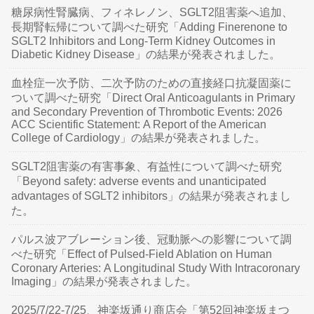
糖尿病性腎臓病、フィネレノン、SGLT2阻害薬へ追加、
長期腎転帰について調べた研究「Adding Finerenone to
SGLT2 Inhibitors and Long-Term Kidney Outcomes in
Diabetic Kidney Disease」の結果が発表されました。
血栓症一次予防、二次予防のための直接経口抗凝固薬に
ついて調べた研究「Direct Oral Anticoagulants in Primary
and Secondary Prevention of Thrombotic Events: 2026
ACC Scientific Statement: A Report of the American
College of Cardiology」の結果が発表されました。
SGLT2阻害薬の有害事象、有益性について調べた研究
「Beyond safety: adverse events and unanticipated
advantages of SGLT2 inhibitors」の結果が発表されまし
た。
パルス波アブレーション後、冠動脈への影響について調
べた研究「Effect of Pulsed-Field Ablation on Human
Coronary Arteries: A Longitudinal Study With Intracoronary
Imaging」の結果が発表されました。
2025/7/22-7/25、神楽坂通り商店会「第52回神楽坂まつ