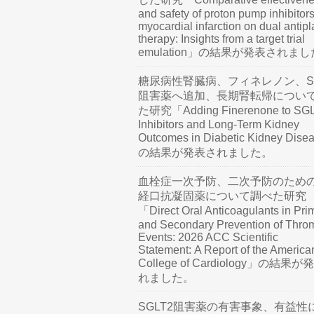
and safety of proton pump inhibitors
myocardial infarction on dual antipl
therapy: Insights from a target trial
emulation」の結果が発表されま
糖尿病性腎臓病、フィネレノン、SG
阻害薬へ追加、長期腎転帰につい
た研究「Adding Finerenone to SG
Inhibitors and Long-Term Kidney
Outcomes in Diabetic Kidney Dis
の結果が発表されました。
血栓症一次予防、二次予防のため
経口抗凝固薬について調べた研究
「Direct Oral Anticoagulants in Pri
and Secondary Prevention of Thro
Events: 2026 ACC Scientific
Statement: A Report of the America
College of Cardiology」の結果
れました。
SGLT2阻害薬の有害事象、有益性