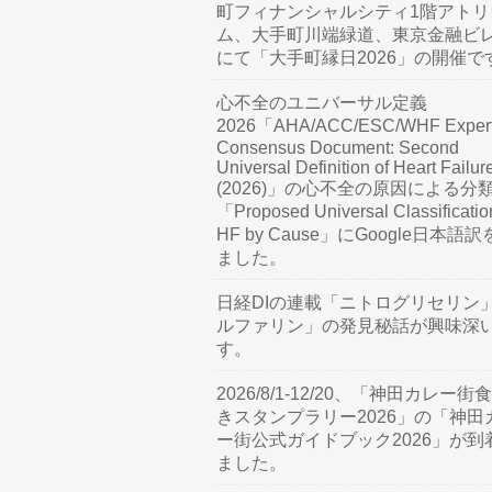
町フィナンシャルシティ1階アトリ
ム、大手町川端緑道、東京金融ビ
にて「大手町縁日2026」の開催で
心不全のユニバーサル定義
2026「AHA/ACC/ESC/WHF Exper
Consensus Document: Second
Universal Definition of Heart Failur
(2026)」の心不全の原因による分
「Proposed Universal Classificatio
HF by Cause」にGoogle日本語
ました。
日経DIの連載「ニトログリセリン
ルファリン」の発見秘話が興味深
す。
2026/8/1-12/20、「神田カレー街
きスタンプラリー2026」の「神田
ー街公式ガイドブック2026」が到
ました。