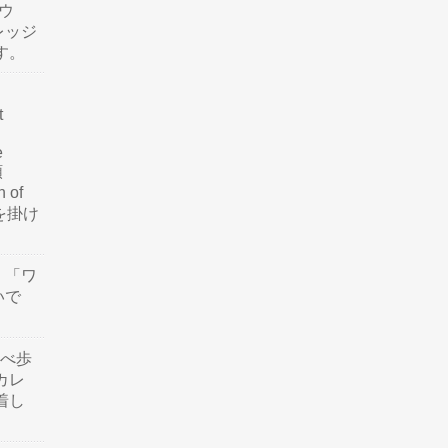
ウ
レッジ
す。
t
e
類
n of
訳を掛け
」「ワ
いで
食べ歩
カレ
着し