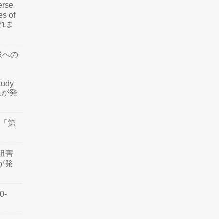
rse
es of
されま
脈への
tudy
結果が発
会「第
阻害
認が発
0-