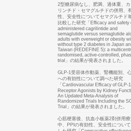
2型糖尿病なし、肥満、過体重、カ
リンチド・セマグルチドの併用、
性、安全性についてセマグルチド
比較した研究「Efficacy and safety o
administered cagrilintide and
semaglutide versus semaglutide al
adults with overweight or obesity wi
without type 2 diabetes in Japan a
Taiwan (REDEFINE 5): a multicentr
randomised, active-controlled, pha
trial」の結果が発表されました。
GLP-1受容体作動薬、腎機能別、
への有効性について調べた研究
「Cardiovascular Efficacy of GLP-1
Receptor Agonists by Kidney Funct
An Updated Meta-Analysis of
Randomized Trials Including the 
Trial」の結果が発表されました。
心筋梗塞後、抗血小板薬2剤併用療
中、PPIの有効性、安全性につい
した研究「Comparative effectivene