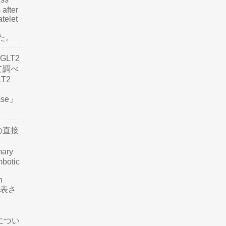
 after
atelet
した。
LT2
て調べ
LT2
ease」
の直接
mary
mbotic
n
が発表さ
につい