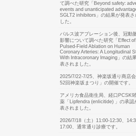
て調べた研究「Beyond safety: adve
events and unanticipated advantag
SGLT2 inhibitors」の結果が発表
した。
パルス波アブレーション後、冠動
影響について調べた研究「Effect of
Pulsed-Field Ablation on Human
Coronary Arteries: A Longitudinal S
With Intracoronary Imaging」の
表されました。
2025/7/22-7/25、神楽坂通り商店
52回神楽坂まつり」の開催です。
アメリカ食品衛生局、経口PCSK9
薬「Lipfendra (enlicitide) 」の承
表されました。
2026/7/18（土）11:00-12:30、14:3
17:00、通常通り診療です。