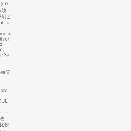
グリ
有効
単剤と
f co-
one in
th or
nd
e,
se 3a
心血管
ion:
SOUL
法
て比較
ss