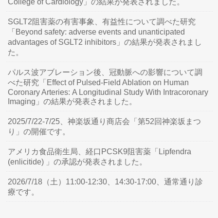
College of Cardiology」の結果が発表されました。
SGLT2阻害薬の有害事象、有益性について調べた研究
「Beyond safety: adverse events and unanticipated
advantages of SGLT2 inhibitors」の結果が発表されまし
た。
パルス波アブレーション後、冠動脈への影響について調
べた研究「Effect of Pulsed-Field Ablation on Human
Coronary Arteries: A Longitudinal Study With Intracoronary
Imaging」の結果が発表されました。
2025/7/22-7/25、神楽坂通り商店会「第52回神楽坂まつ
り」の開催です。
アメリカ食品衛生局、経口PCSK9阻害薬「Lipfendra
(enlicitide) 」の承認が発表されました。
2026/7/18（土）11:00-12:30、14:30-17:00、通常通り診
療です。