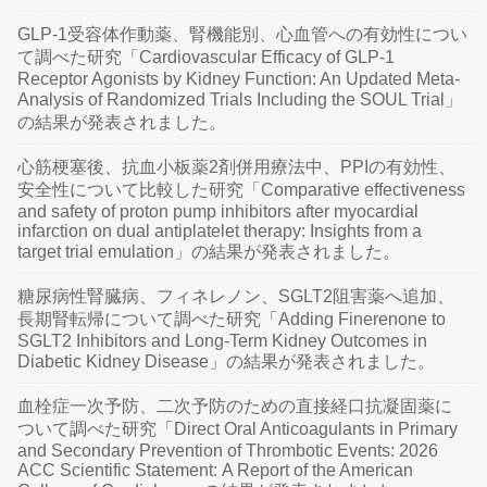
GLP-1受容体作動薬、腎機能別、心血管への有効性につい
て調べた研究「Cardiovascular Efficacy of GLP-1
Receptor Agonists by Kidney Function: An Updated Meta-
Analysis of Randomized Trials Including the SOUL Trial」
の結果が発表されました。
心筋梗塞後、抗血小板薬2剤併用療法中、PPIの有効性、
安全性について比較した研究「Comparative effectiveness
and safety of proton pump inhibitors after myocardial
infarction on dual antiplatelet therapy: Insights from a
target trial emulation」の結果が発表されました。
糖尿病性腎臓病、フィネレノン、SGLT2阻害薬へ追加、
長期腎転帰について調べた研究「Adding Finerenone to
SGLT2 Inhibitors and Long-Term Kidney Outcomes in
Diabetic Kidney Disease」の結果が発表されました。
血栓症一次予防、二次予防のための直接経口抗凝固薬に
ついて調べた研究「Direct Oral Anticoagulants in Primary
and Secondary Prevention of Thrombotic Events: 2026
ACC Scientific Statement: A Report of the American