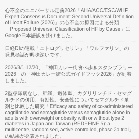
心不全のユニバーサル定義2026「AHA/ACC/ESC/WHF
Expert Consensus Document: Second Universal Definition
of Heart Failure (2026)」の心不全の原因による分類
「Proposed Universal Classification of HF by Cause」に
Google日本語訳を掛けました。
日経DIの連載「ニトログリセリン」「ワルファリン」の
発見秘話が興味深いです。
2026/8/1-12/20、「神田カレー街食べ歩きスタンプラリー
2026」の「神田カレー街公式ガイドブック2026」が到着
しました。
2型糖尿病なし、肥満、過体重、カグリリンチド・セマグ
ルチドの併用、有効性、安全性についてセマグルチド単
剤と比較した研究「Efficacy and safety of co-administered
cagrilintide and semaglutide versus semaglutide alone in
adults with overweight or obesity with or without type 2
diabetes in Japan and Taiwan (REDEFINE 5): a
multicentre, randomised, active-controlled, phase 3a trial」
の結果が発表されました。