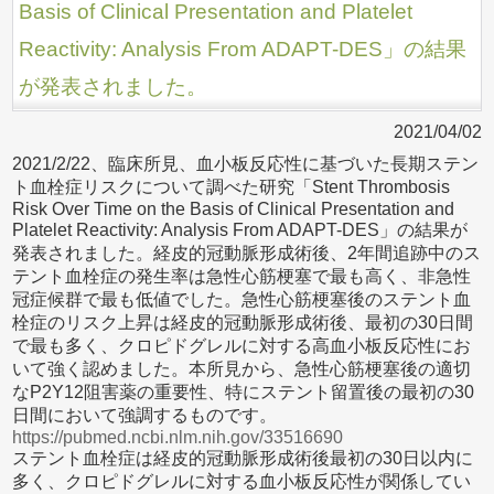
Basis of Clinical Presentation and Platelet
Reactivity: Analysis From ADAPT-DES」の結果
が発表されました。
2021/04/02
2021/2/22、臨床所見、血小板反応性に基づいた長期ステン
ト血栓症リスクについて調べた研究「Stent Thrombosis
Risk Over Time on the Basis of Clinical Presentation and
Platelet Reactivity: Analysis From ADAPT-DES」の結果が
発表されました。経皮的冠動脈形成術後、2年間追跡中のス
テント血栓症の発生率は急性心筋梗塞で最も高く、非急性
冠症候群で最も低値でした。急性心筋梗塞後のステント血
栓症のリスク上昇は経皮的冠動脈形成術後、最初の30日間
で最も多く、クロピドグレルに対する高血小板反応性にお
いて強く認めました。本所見から、急性心筋梗塞後の適切
なP2Y12阻害薬の重要性、特にステント留置後の最初の30
日間において強調するものです。
https://pubmed.ncbi.nlm.nih.gov/33516690
ステント血栓症は経皮的冠動脈形成術後最初の30日以内に
多く、クロピドグレルに対する血小板反応性が関係してい