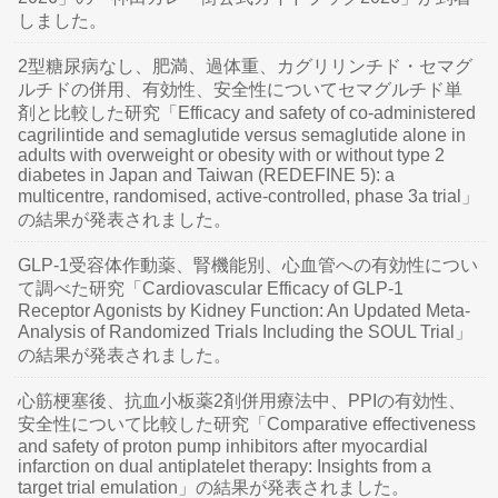
しました。
2型糖尿病なし、肥満、過体重、カグリリンチド・セマグ
ルチドの併用、有効性、安全性についてセマグルチド単
剤と比較した研究「Efficacy and safety of co-administered
cagrilintide and semaglutide versus semaglutide alone in
adults with overweight or obesity with or without type 2
diabetes in Japan and Taiwan (REDEFINE 5): a
multicentre, randomised, active-controlled, phase 3a trial」
の結果が発表されました。
GLP-1受容体作動薬、腎機能別、心血管への有効性につい
て調べた研究「Cardiovascular Efficacy of GLP-1
Receptor Agonists by Kidney Function: An Updated Meta-
Analysis of Randomized Trials Including the SOUL Trial」
の結果が発表されました。
心筋梗塞後、抗血小板薬2剤併用療法中、PPIの有効性、
安全性について比較した研究「Comparative effectiveness
and safety of proton pump inhibitors after myocardial
infarction on dual antiplatelet therapy: Insights from a
target trial emulation」の結果が発表されました。