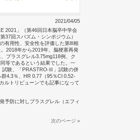
2021/04/05
OKE 2021」（第46回日本脳卒中学会
第37回スパズム・シンポジウム）
有用性、安全性を評価した第III相
。2018年から2019年、脳梗塞再発
プラスグレル3.75mg118例、ク
果は同等であるという結果でした。一
Ⅱ」試験、「PRASTRO-Ⅲ」試験の併
、HR 0.77（95％CI 0.52-
ィカルトリビューンでも記事になって
7
発予防に対しプラスグレル（エフィ
次のページ »