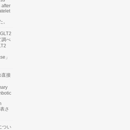
 after
atelet
した。
LT2
て調べ
LT2
ease」
の直接
mary
mbotic
n
が発表さ
につい