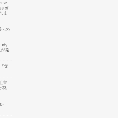
rse
es of
されま
脈への
tudy
結果が発
会「第
阻害
認が発
0-