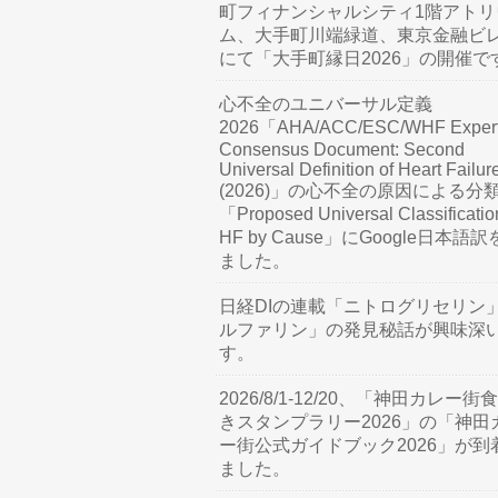
町フィナンシャルシティ1階アトリ
ム、大手町川端緑道、東京金融ビ
にて「大手町縁日2026」の開催で
心不全のユニバーサル定義
2026「AHA/ACC/ESC/WHF Exper
Consensus Document: Second
Universal Definition of Heart Failur
(2026)」の心不全の原因による分
「Proposed Universal Classificatio
HF by Cause」にGoogle日本語
ました。
日経DIの連載「ニトログリセリン
ルファリン」の発見秘話が興味深
す。
2026/8/1-12/20、「神田カレー街
きスタンプラリー2026」の「神田
ー街公式ガイドブック2026」が到
ました。