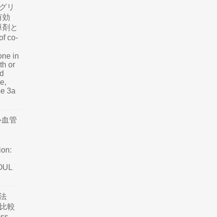
グリ
有効
単剤と
f co-
one in
th or
nd
e,
se 3a
心血管
ion:
SOUL
法
て比較
ss