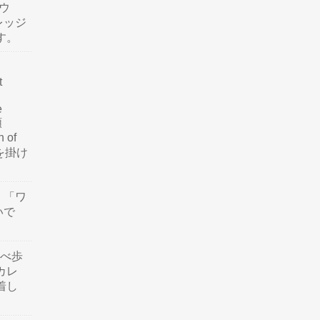
ウ
レッジ
す。
t
e
類
n of
訳を掛け
」「ワ
いで
食べ歩
カレ
着し