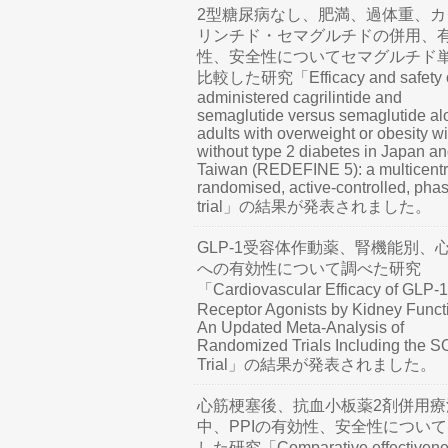
2型糖尿病なし、肥満、過体重、カ
リンチド・セマグルチドの併用、
性、安全性についてセマグルチド
比較した研究「Efficacy and safety o
administered cagrilintide and
semaglutide versus semaglutide al
adults with overweight or obesity wi
without type 2 diabetes in Japan a
Taiwan (REDEFINE 5): a multicentr
randomised, active-controlled, pha
trial」の結果が発表されました。
GLP-1受容体作動薬、腎機能別、
への有効性について調べた研究
「Cardiovascular Efficacy of GLP-1
Receptor Agonists by Kidney Funct
An Updated Meta-Analysis of
Randomized Trials Including the 
Trial」の結果が発表されました。
心筋梗塞後、抗血小板薬2剤併用療
中、PPIの有効性、安全性につい
した研究「Comparative effectivene