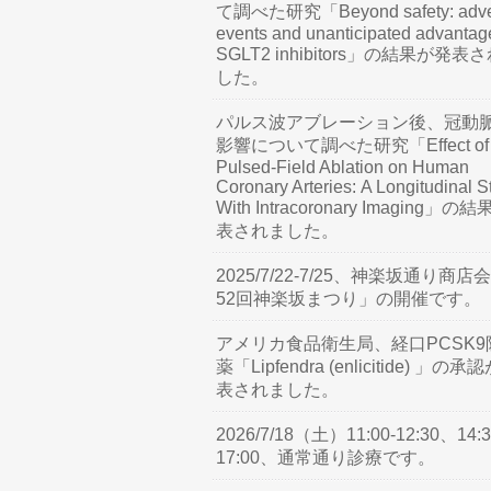
て調べた研究「Beyond safety: adve
events and unanticipated advantag
SGLT2 inhibitors」の結果が発表
した。
パルス波アブレーション後、冠動
影響について調べた研究「Effect of
Pulsed-Field Ablation on Human
Coronary Arteries: A Longitudinal S
With Intracoronary Imaging」の
表されました。
2025/7/22-7/25、神楽坂通り商店
52回神楽坂まつり」の開催です。
アメリカ食品衛生局、経口PCSK9
薬「Lipfendra (enlicitide) 」の承
表されました。
2026/7/18（土）11:00-12:30、14:3
17:00、通常通り診療です。