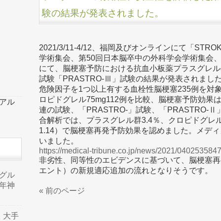
験の結果が発表されました。
2021/3/11-4/12、福岡及びオンラインにて「STR
学術集会、第50回日本脳卒中の外科学会学術集会、
にて、脳梗塞予防における抗血小板薬プラスグレルの
試験「PRASTRO-Ⅲ」試験の結果が発表されました
危険因子を1つ以上有する血栓性脳梗塞235例を対象、
ロピドグレル75mg112例を比較、脳梗塞予防効
ーアル
連の試験、「PRASTRO-」試験、「PRASTRO-
合解析では、プラスグレル群3.4％、クロピドグレル群4.3％
1.14）で脳梗塞再発予防効果を認めました。メデ
いました。
https://medical-tribune.co.jp/news/2021/040253584
非劣性、同等性のエビデンスに基づいて、脳梗塞再
エント）の新規適応追加の流れとなりそうです。
品グル
年神
« 前のページ
り、大手