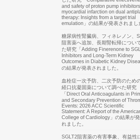
and safety of proton pump inhibitors
myocardial infarction on dual antipl
therapy: Insights from a target trial
emulation」の結果が発表されま
糖尿病性腎臓病、フィネレノン、SG
阻害薬へ追加、長期腎転帰につい
た研究「Adding Finerenone to SG
Inhibitors and Long-Term Kidney
Outcomes in Diabetic Kidney Dis
の結果が発表されました。
血栓症一次予防、二次予防のため
経口抗凝固薬について調べた研究
「Direct Oral Anticoagulants in Pri
and Secondary Prevention of Thro
Events: 2026 ACC Scientific
Statement: A Report of the America
College of Cardiology」の結果
れました。
SGLT2阻害薬の有害事象、有益性