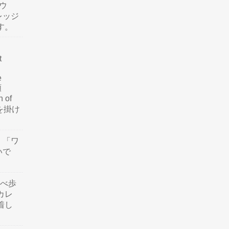
ウ
レッジ
す。
t
e
類
n of
訳を掛け
」「ワ
いで
食べ歩
カレ
着し