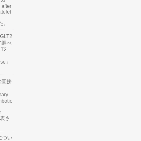
 after
atelet
した。
LT2
て調べ
LT2
ease」
の直接
mary
mbotic
n
が発表さ
につい