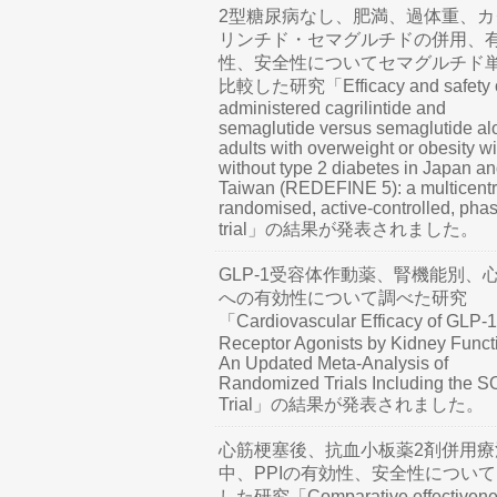
2型糖尿病なし、肥満、過体重、カ
リンチド・セマグルチドの併用、
性、安全性についてセマグルチド
比較した研究「Efficacy and safety o
administered cagrilintide and
semaglutide versus semaglutide al
adults with overweight or obesity wi
without type 2 diabetes in Japan a
Taiwan (REDEFINE 5): a multicentr
randomised, active-controlled, pha
trial」の結果が発表されました。
GLP-1受容体作動薬、腎機能別、
への有効性について調べた研究
「Cardiovascular Efficacy of GLP-1
Receptor Agonists by Kidney Funct
An Updated Meta-Analysis of
Randomized Trials Including the 
Trial」の結果が発表されました。
心筋梗塞後、抗血小板薬2剤併用療
中、PPIの有効性、安全性につい
した研究「Comparative effectivene