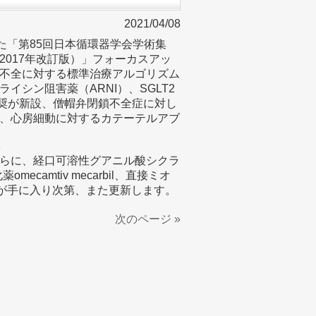
2021/04/08
された「第85回日本循環器学会学術集
017年改訂版）」フォーカスアッ
不全に対する標準治療アルゴリズム
シン阻害薬（ARNI）、SGLT2
推奨が新設、僧帽弁閉鎖不全症に対し
p）、心房細動に対するカテーテルアブ
8
らに、経口可溶性グアニル酸シクラ
mecamtiv mecarbil、直接ミオ
情報が手に入り次第、また更新します。
次のページ »