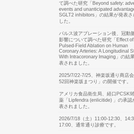
て調べた研究「Beyond safety: adve
events and unanticipated advantag
SGLT2 inhibitors」の結果が発表
した。
パルス波アブレーション後、冠動
影響について調べた研究「Effect of
Pulsed-Field Ablation on Human
Coronary Arteries: A Longitudinal S
With Intracoronary Imaging」の
表されました。
2025/7/22-7/25、神楽坂通り商店
52回神楽坂まつり」の開催です。
アメリカ食品衛生局、経口PCSK9
薬「Lipfendra (enlicitide) 」の承
表されました。
2026/7/18（土）11:00-12:30、14:3
17:00、通常通り診療です。