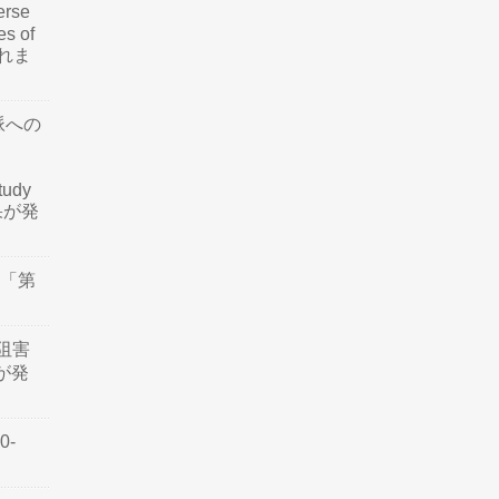
rse
es of
されま
脈への
tudy
結果が発
会「第
阻害
認が発
0-