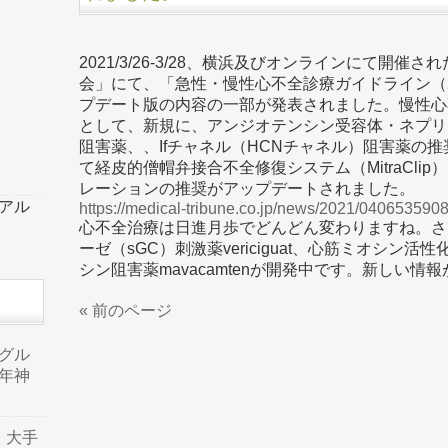
2021/3/26-3/28、横浜及びオンラインにて開催
会」にて、「急性・慢性心不全診療ガイドライン（2
プデート版の内容の一部が発表されました。慢性心
として、新規に、アンジオテンシン受容体・ネプリライ
阻害薬、、Ifチャネル（HCNチャネル）阻害薬の
て経皮的僧帽弁接合不全修復システム（MitraCli
レーションの推奨がアップデートされました。
ーアル
https://medical-tribune.co.jp/news/2021/040653590
心不全治療は日進月歩でどんどん変わりますね。さ
ーゼ（sGC）刺激薬vericiguat、心筋ミオシン活性化薬o
シン阻害薬mavacamtenが開発中です。新しい
« 前のページ
品グル
年神
り、大手