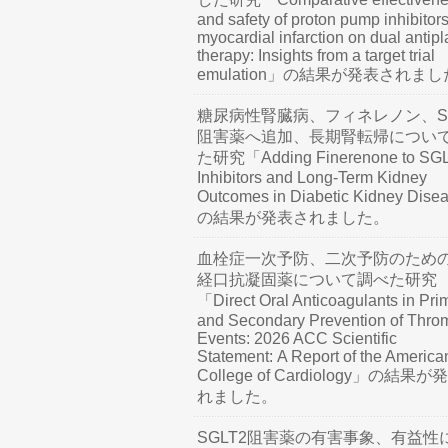
and safety of proton pump inhibitors
myocardial infarction on dual antipl
therapy: Insights from a target trial
emulation」の結果が発表されま
糖尿病性腎臓病、フィネレノン、SG
阻害薬へ追加、長期腎転帰につい
た研究「Adding Finerenone to SG
Inhibitors and Long-Term Kidney
Outcomes in Diabetic Kidney Dis
の結果が発表されました。
血栓症一次予防、二次予防のため
経口抗凝固薬について調べた研究
「Direct Oral Anticoagulants in Pri
and Secondary Prevention of Thro
Events: 2026 ACC Scientific
Statement: A Report of the America
College of Cardiology」の結果
れました。
SGLT2阻害薬の有害事象、有益性