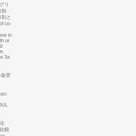
グリ
有効
単剤と
f co-
one in
th or
nd
e,
se 3a
心血管
ion:
SOUL
法
て比較
ss