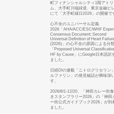
町フィナンシャルシティ1階アトリ
ム、大手町川端緑道、東京金融ビ
にて「大手町縁日2026」の開催で
心不全のユニバーサル定義
2026「AHA/ACC/ESC/WHF Exper
Consensus Document: Second
Universal Definition of Heart Failur
(2026)」の心不全の原因による分
「Proposed Universal Classificatio
HF by Cause」にGoogle日本語
ました。
日経DIの連載「ニトログリセリン
ルファリン」の発見秘話が興味深
す。
2026/8/1-12/20、「神田カレー街
きスタンプラリー2026」の「神田
ー街公式ガイドブック2026」が到
ました。