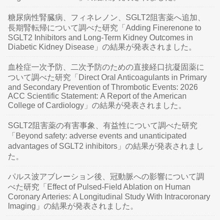
糖尿病性腎臓病、フィネレノン、SGLT2阻害薬へ追加、
長期腎転帰について調べた研究「Adding Finerenone to
SGLT2 Inhibitors and Long-Term Kidney Outcomes in
Diabetic Kidney Disease」の結果が発表されました。
血栓症一次予防、二次予防のための直接経口抗凝固薬に
ついて調べた研究「Direct Oral Anticoagulants in Primary
and Secondary Prevention of Thrombotic Events: 2026
ACC Scientific Statement: A Report of the American
College of Cardiology」の結果が発表されました。
SGLT2阻害薬の有害事象、有益性について調べた研究
「Beyond safety: adverse events and unanticipated
advantages of SGLT2 inhibitors」の結果が発表されまし
た。
パルス波アブレーション後、冠動脈への影響について調
べた研究「Effect of Pulsed-Field Ablation on Human
Coronary Arteries: A Longitudinal Study With Intracoronary
Imaging」の結果が発表されました。