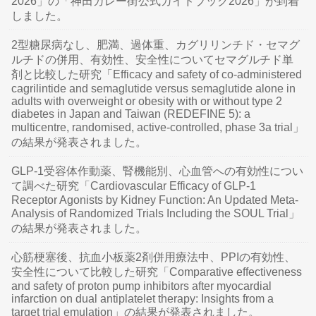
2026」の「神田カレー街公式ガイドブック2026」が到着
しました。
2型糖尿病なし、肥満、過体重、カグリリンチド・セマグ
ルチドの併用、有効性、安全性についてセマグルチド単
剤と比較した研究「Efficacy and safety of co-administered
cagrilintide and semaglutide versus semaglutide alone in
adults with overweight or obesity with or without type 2
diabetes in Japan and Taiwan (REDEFINE 5): a
multicentre, randomised, active-controlled, phase 3a trial」
の結果が発表されました。
GLP-1受容体作動薬、腎機能別、心血管への有効性につい
て調べた研究「Cardiovascular Efficacy of GLP-1
Receptor Agonists by Kidney Function: An Updated Meta-
Analysis of Randomized Trials Including the SOUL Trial」
の結果が発表されました。
心筋梗塞後、抗血小板薬2剤併用療法中、PPIの有効性、
安全性について比較した研究「Comparative effectiveness
and safety of proton pump inhibitors after myocardial
infarction on dual antiplatelet therapy: Insights from a
target trial emulation」の結果が発表されました。