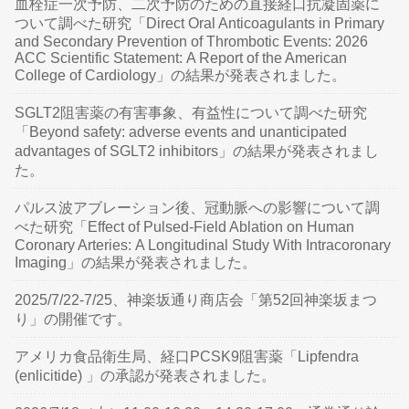
血栓症一次予防、二次予防のための直接経口抗凝固薬に
ついて調べた研究「Direct Oral Anticoagulants in Primary
and Secondary Prevention of Thrombotic Events: 2026
ACC Scientific Statement: A Report of the American
College of Cardiology」の結果が発表されました。
SGLT2阻害薬の有害事象、有益性について調べた研究
「Beyond safety: adverse events and unanticipated
advantages of SGLT2 inhibitors」の結果が発表されまし
た。
パルス波アブレーション後、冠動脈への影響について調
べた研究「Effect of Pulsed-Field Ablation on Human
Coronary Arteries: A Longitudinal Study With Intracoronary
Imaging」の結果が発表されました。
2025/7/22-7/25、神楽坂通り商店会「第52回神楽坂まつ
り」の開催です。
アメリカ食品衛生局、経口PCSK9阻害薬「Lipfendra
(enlicitide) 」の承認が発表されました。