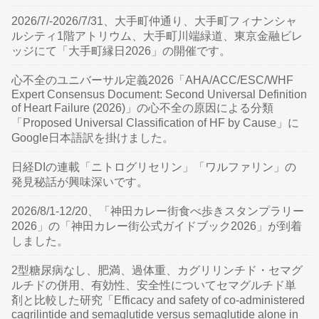
2026/7/-2026/7/31、大手町仲通り、大手町フィナンシャ
ルシティ1階アトリウム、大手町川端緑道、東京金融ビレ
ッジにて「大手町縁日2026」の開催です。
心不全のユニバーサル定義2026「AHA/ACC/ESC/WHF
Expert Consensus Document: Second Universal Definition
of Heart Failure (2026)」の心不全の原因による分類
「Proposed Universal Classification of HF by Cause」に
Google日本語訳を掛けました。
日経DIの連載「ニトログリセリン」「ワルファリン」の
発見秘話が興味深いです。
2026/8/1-12/20、「神田カレー街食べ歩きスタンプラリー
2026」の「神田カレー街公式ガイドブック2026」が到着
しました。
2型糖尿病なし、肥満、過体重、カグリリンチド・セマグ
ルチドの併用、有効性、安全性についてセマグルチド単
剤と比較した研究「Efficacy and safety of co-administered
cagrilintide and semaglutide versus semaglutide alone in