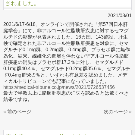
されました。
2021/08/01
2021/6/17-6/18、オンラインで開催された「第57回日本肝
臓学会」にて、非アルコール性脂肪肝疾患に対するセマグ
ルチドの影響が発表されました。16カ国、143施設、肝生
検で確定された非アルコール性脂肪肝疾患を対象に、セマ
グルチド0.1mg群、0.2mg群、0.4mg群、プラセボ群に無作
為化、結果、線維化の進展を伴わない非アルコール性脂肪
肝疾患の消失はプラセボ群17.2％に対し、セマグルチド
0.1mg群40.4％、セマグルチド0.2mg群35.6％、セマグルチ
ド0.4mg群58.9％と、いずれも有意差を認めました。メデ
ィカルトリビューンでも記事になっていました。
https://medical-tribune.co.jp/news/2021/0726537456
最大で半数以上に脂肪肝疾患の消失を認めるとは驚くべき
結果ですね。
« 前のページ
次のページ »