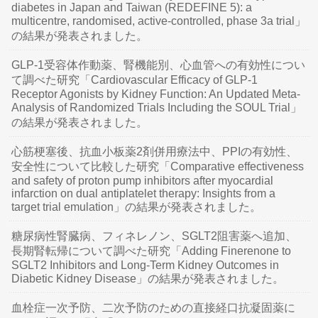
diabetes in Japan and Taiwan (REDEFINE 5): a
multicentre, randomised, active-controlled, phase 3a trial」
の結果が発表されました。
GLP-1受容体作動薬、腎機能別、心血管への有効性につい
て調べた研究「Cardiovascular Efficacy of GLP-1
Receptor Agonists by Kidney Function: An Updated Meta-
Analysis of Randomized Trials Including the SOUL Trial」
の結果が発表されました。
心筋梗塞後、抗血小板薬2剤併用療法中、PPIの有効性、
安全性について比較した研究「Comparative effectiveness
and safety of proton pump inhibitors after myocardial
infarction on dual antiplatelet therapy: Insights from a
target trial emulation」の結果が発表されました。
糖尿病性腎臓病、フィネレノン、SGLT2阻害薬へ追加、
長期腎転帰について調べた研究「Adding Finerenone to
SGLT2 Inhibitors and Long-Term Kidney Outcomes in
Diabetic Kidney Disease」の結果が発表されました。
血栓症一次予防、二次予防のための直接経口抗凝固薬に