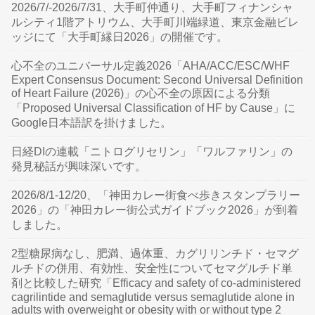
2026/7/-2026/7/31、大手町仲通り、大手町フィナンシャ
ルシティ1階アトリウム、大手町川端緑道、東京金融ビレ
ッジにて「大手町縁日2026」の開催です。
心不全のユニバーサル定義2026「AHA/ACC/ESC/WHF
Expert Consensus Document: Second Universal Definition
of Heart Failure (2026)」の心不全の原因による分類
「Proposed Universal Classification of HF by Cause」に
Google日本語訳を掛けました。
日経DIの連載「ニトログリセリン」「ワルファリン」の
発見秘話が興味深いです。
2026/8/1-12/20、「神田カレー街食べ歩きスタンプラリー
2026」の「神田カレー街公式ガイドブック2026」が到着
しました。
2型糖尿病なし、肥満、過体重、カグリリンチド・セマグ
ルチドの併用、有効性、安全性についてセマグルチド単
剤と比較した研究「Efficacy and safety of co-administered
cagrilintide and semaglutide versus semaglutide alone in
adults with overweight or obesity with or without type 2