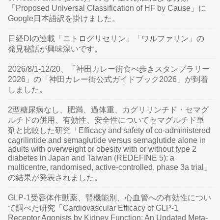
「Proposed Universal Classification of HF by Cause」に
Google日本語訳を掛けました。
日経DIの連載「ニトログリセリン」「ワルファリン」の
発見秘話が興味深いです。
2026/8/1-12/20、「神田カレー街食べ歩きスタンプラリー
2026」の「神田カレー街公式ガイドブック2026」が到着
しました。
2型糖尿病なし、肥満、過体重、カグリリンチド・セマグ
ルチドの併用、有効性、安全性についてセマグルチド単
剤と比較した研究「Efficacy and safety of co-administered
cagrilintide and semaglutide versus semaglutide alone in
adults with overweight or obesity with or without type 2
diabetes in Japan and Taiwan (REDEFINE 5): a
multicentre, randomised, active-controlled, phase 3a trial」
の結果が発表されました。
GLP-1受容体作動薬、腎機能別、心血管への有効性につい
て調べた研究「Cardiovascular Efficacy of GLP-1
Receptor Agonists by Kidney Function: An Updated Meta-