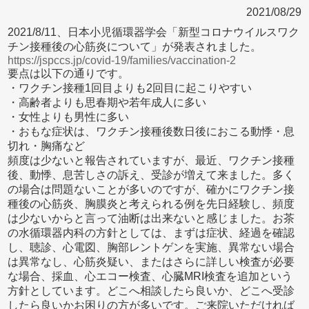
2021/08/29
2021/8/11、日本小児循環器学会「新型コロナウイルスワク
チン接種後の心筋炎について」が発表されました。
https://jspccs.jp/covid-19/families/vaccination-2
要点は以下の通りです。
・ワクチン接種1回目よりも2回目に起こりやすい
・高齢者よりも思春期や若年成人に多い
・女性よりも男性に多い
・おもな症状は、ワクチン接種後数日後におこる動悸・息
切れ・胸痛など
頻度は少ないと報告されていますが、最近、ワクチン接種
後、動悸、息苦しさの訴え、受診が増えて来ました。多く
の場合は問題ないことが多いのですが、確かにワクチン接
種後の心筋炎、胸膜炎と考えられる例を先日経験し、頻度
は少ないからと言って油断は出来ないと感じました。お茶
の水循環器内科の方針としては、まずは症状、経過を確認
し、聴診、心電図、胸部レントゲンを実施、異常ない場合
は異常なし、心筋炎疑い、またはさらに詳しい検査が必要
な場合、採血、心エコー検査、心臓MRI検査を追加という
方針としています。どこへ相談したら良いか、どこへ受診
したら良いかお困りの方が多いです。ご来院いただければ