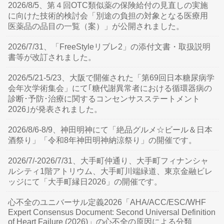
2026/8/5、第４回OTC類似薬の保険給付の見直しの実施
に向けた技術的検討会「別途の負担の対象となる医療用
医薬品の品目の一覧（案）」が公開されました。
2026/7/31、「FreeStyleリブレ2」の添付文書・取扱説明
書等が改訂されました。
2026/5/21-5/23、大阪で開催された「第69回日本糖尿病学
会年次学術集会」にて｢糖代謝異常者における循環器病の
診断･予防･治療に関するコンセンサスステートメント
2026｣が発表されました。
2026/8/6-8/9、神田明神にて「絶品グルメ☆ビール＆日本
酒祭り」「令和8年神田明神納涼祭り」の開催です。
2026/7/-2026/7/31、大手町仲通り、大手町フィナンシャ
ルシティ1階アトリウム、大手町川端緑道、東京金融ビレ
ッジにて「大手町縁日2026」の開催です。
心不全のユニバーサル定義2026「AHA/ACC/ESC/WHF
Expert Consensus Document: Second Universal Definition
of Heart Failure (2026)」の心不全の原因による分類