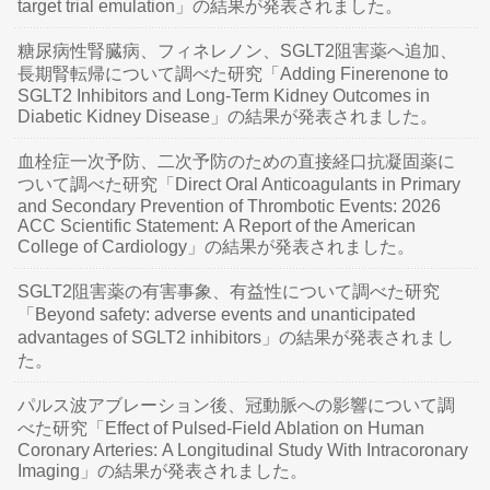
target trial emulation」の結果が発表されました。
糖尿病性腎臓病、フィネレノン、SGLT2阻害薬へ追加、
長期腎転帰について調べた研究「Adding Finerenone to
SGLT2 Inhibitors and Long-Term Kidney Outcomes in
Diabetic Kidney Disease」の結果が発表されました。
血栓症一次予防、二次予防のための直接経口抗凝固薬に
ついて調べた研究「Direct Oral Anticoagulants in Primary
and Secondary Prevention of Thrombotic Events: 2026
ACC Scientific Statement: A Report of the American
College of Cardiology」の結果が発表されました。
SGLT2阻害薬の有害事象、有益性について調べた研究
「Beyond safety: adverse events and unanticipated
advantages of SGLT2 inhibitors」の結果が発表されまし
た。
パルス波アブレーション後、冠動脈への影響について調
べた研究「Effect of Pulsed-Field Ablation on Human
Coronary Arteries: A Longitudinal Study With Intracoronary
Imaging」の結果が発表されました。