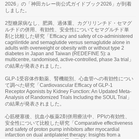
2026」の「神田カレー街公式ガイドブック2026」が到着
しました。
2型糖尿病なし、肥満、過体重、カグリリンチド・セマグ
ルチドの併用、有効性、安全性についてセマグルチド単
剤と比較した研究「Efficacy and safety of co-administered
cagrilintide and semaglutide versus semaglutide alone in
adults with overweight or obesity with or without type 2
diabetes in Japan and Taiwan (REDEFINE 5): a
multicentre, randomised, active-controlled, phase 3a trial」
の結果が発表されました。
GLP-1受容体作動薬、腎機能別、心血管への有効性につい
て調べた研究「Cardiovascular Efficacy of GLP-1
Receptor Agonists by Kidney Function: An Updated Meta-
Analysis of Randomized Trials Including the SOUL Trial」
の結果が発表されました。
心筋梗塞後、抗血小板薬2剤併用療法中、PPIの有効性、
安全性について比較した研究「Comparative effectiveness
and safety of proton pump inhibitors after myocardial
infarction on dual antiplatelet therapy: Insights from a