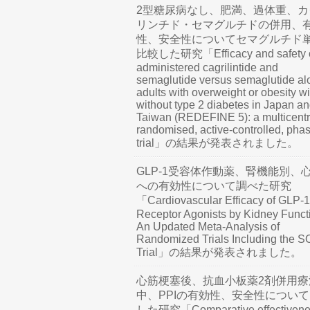
2型糖尿病なし、肥満、過体重、カ
リンチド・セマグルチドの併用、
性、安全性についてセマグルチド
比較した研究「Efficacy and safety o
administered cagrilintide and
semaglutide versus semaglutide al
adults with overweight or obesity wi
without type 2 diabetes in Japan a
Taiwan (REDEFINE 5): a multicentr
randomised, active-controlled, pha
trial」の結果が発表されました。
GLP-1受容体作動薬、腎機能別、
への有効性について調べた研究
「Cardiovascular Efficacy of GLP-1
Receptor Agonists by Kidney Funct
An Updated Meta-Analysis of
Randomized Trials Including the 
Trial」の結果が発表されました。
心筋梗塞後、抗血小板薬2剤併用療
中、PPIの有効性、安全性につい
した研究「Comparative effectivene