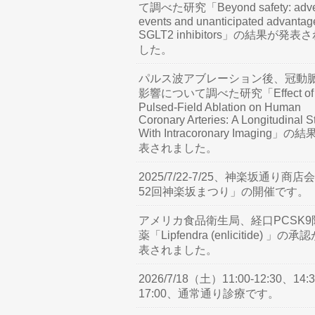
て調べた研究「Beyond safety: adve
events and unanticipated advantag
SGLT2 inhibitors」の結果が発表
した。
パルス波アブレーション後、冠動
影響について調べた研究「Effect of
Pulsed-Field Ablation on Human
Coronary Arteries: A Longitudinal S
With Intracoronary Imaging」の
表されました。
2025/7/22-7/25、神楽坂通り商店
52回神楽坂まつり」の開催です。
アメリカ食品衛生局、経口PCSK9
薬「Lipfendra (enlicitide) 」の承
表されました。
2026/7/18（土）11:00-12:30、14:3
17:00、通常通り診療です。