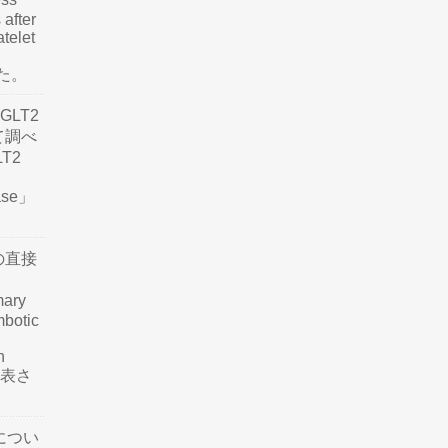
 after
atelet
した。
LT2
て調べ
LT2
ease」
の直接
mary
mbotic
n
が発表さ
につい