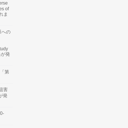
rse
es of
されま
脈への
tudy
結果が発
会「第
阻害
認が発
0-