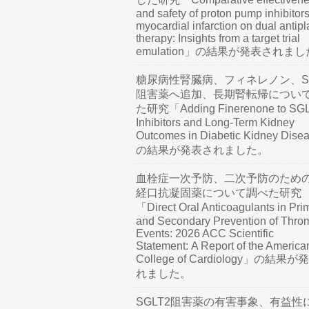
and safety of proton pump inhibitors
myocardial infarction on dual antipl
therapy: Insights from a target trial
emulation」の結果が発表されま
糖尿病性腎臓病、フィネレノン、SG
阻害薬へ追加、長期腎転帰につい
た研究「Adding Finerenone to SG
Inhibitors and Long-Term Kidney
Outcomes in Diabetic Kidney Dis
の結果が発表されました。
血栓症一次予防、二次予防のため
経口抗凝固薬について調べた研究
「Direct Oral Anticoagulants in Pri
and Secondary Prevention of Thro
Events: 2026 ACC Scientific
Statement: A Report of the America
College of Cardiology」の結果
れました。
SGLT2阻害薬の有害事象、有益性