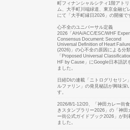
町フィナンシャルシティ1階アトリ
ム、大手町川端緑道、東京金融ビ
にて「大手町縁日2026」の開催で
心不全のユニバーサル定義
2026「AHA/ACC/ESC/WHF Exper
Consensus Document: Second
Universal Definition of Heart Failur
(2026)」の心不全の原因による分
「Proposed Universal Classificatio
HF by Cause」にGoogle日本語
ました。
日経DIの連載「ニトログリセリン
ルファリン」の発見秘話が興味深
す。
2026/8/1-12/20、「神田カレー街
きスタンプラリー2026」の「神田
ー街公式ガイドブック2026」が到
ました。