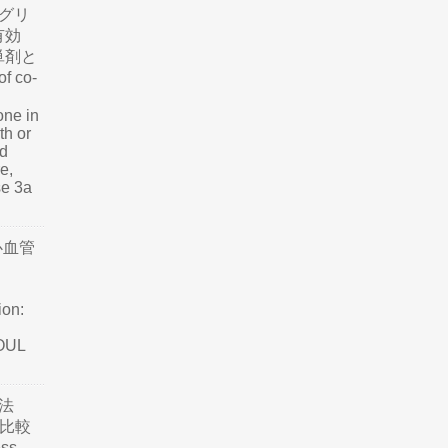
グリ
有効
単剤と
f co-
one in
th or
nd
e,
se 3a
心血管
ion:
SOUL
法
て比較
ss