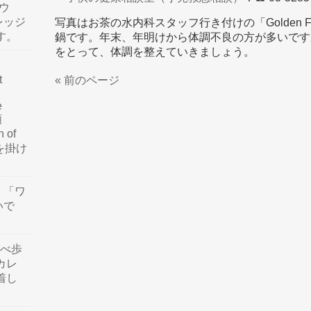
ウ
レッジ
写真はお茶の水内科スタッフ行き付けの「Golden F
す。
鍋です。年末、年明けから体調不良の方が多いです
をとって、体調を整えていきましょう。
t
« 前のページ
e
類
n of
訳を掛け
」「ワ
いで
食べ歩
カレ
着し