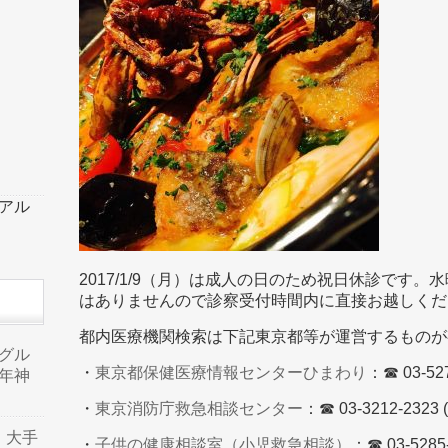
ーアル
2017/1/9（月）は成人の日のため祝日休診です
はありませんので診察受付時間内に直接お越しくだ
都内医療機関検索は下記東京都等が運営するものが
品グル
・
東京都保健医療情報センターひまわり
：☎ 03-52
年神
・
東京消防庁救急相談センター
：☎ 03-3212-2323
り、大手
・
子供の健康相談室（小児救急相談）
：☎ 03-528