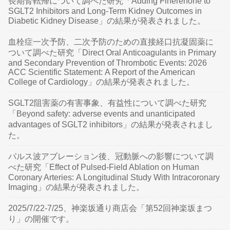
長期腎転帰について調べた研究「Adding Finerenone to
SGLT2 Inhibitors and Long-Term Kidney Outcomes in
Diabetic Kidney Disease」の結果が発表されました。
血栓症一次予防、二次予防のための直接経口抗凝固薬に
ついて調べた研究「Direct Oral Anticoagulants in Primary
and Secondary Prevention of Thrombotic Events: 2026
ACC Scientific Statement: A Report of the American
College of Cardiology」の結果が発表されました。
SGLT2阻害薬の有害事象、有益性について調べた研究
「Beyond safety: adverse events and unanticipated
advantages of SGLT2 inhibitors」の結果が発表されまし
た。
パルス波アブレーション後、冠動脈への影響について調
べた研究「Effect of Pulsed-Field Ablation on Human
Coronary Arteries: A Longitudinal Study With Intracoronary
Imaging」の結果が発表されました。
2025/7/22-7/25、神楽坂通り商店会「第52回神楽坂まつ
り」の開催です。