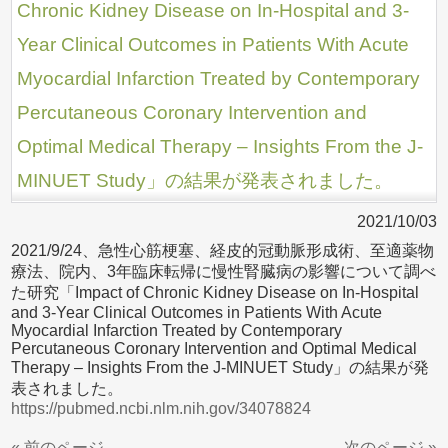
Chronic Kidney Disease on In-Hospital and 3-
Year Clinical Outcomes in Patients With Acute
Myocardial Infarction Treated by Contemporary
Percutaneous Coronary Intervention and
Optimal Medical Therapy – Insights From the J-
MINUET Study」の結果が発表されました。
2021/10/03
2021/9/24、急性心筋梗塞、経皮的冠動脈形成術、至適薬物
療法、院内、3年臨床転帰に慢性腎臓病の影響について調べ
た研究「Impact of Chronic Kidney Disease on In-Hospital
and 3-Year Clinical Outcomes in Patients With Acute
Myocardial Infarction Treated by Contemporary
Percutaneous Coronary Intervention and Optimal Medical
Therapy – Insights From the J-MINUET Study」の結果が発
表されました。
https://pubmed.ncbi.nlm.nih.gov/34078824
« 前のページ
次のページ »