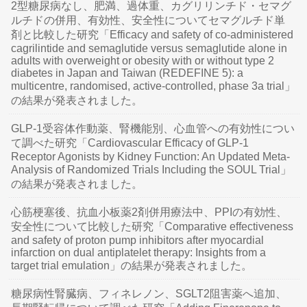
2型糖尿病なし、肥満、過体重、カグリリンチド・セマグ
ルチドの併用、有効性、安全性についてセマグルチド単
剤と比較した研究「Efficacy and safety of co-administered
cagrilintide and semaglutide versus semaglutide alone in
adults with overweight or obesity with or without type 2
diabetes in Japan and Taiwan (REDEFINE 5): a
multicentre, randomised, active-controlled, phase 3a trial」
の結果が発表されました。
GLP-1受容体作動薬、腎機能別、心血管への有効性につい
て調べた研究「Cardiovascular Efficacy of GLP-1
Receptor Agonists by Kidney Function: An Updated Meta-
Analysis of Randomized Trials Including the SOUL Trial」
の結果が発表されました。
心筋梗塞後、抗血小板薬2剤併用療法中、PPIの有効性、
安全性について比較した研究「Comparative effectiveness
and safety of proton pump inhibitors after myocardial
infarction on dual antiplatelet therapy: Insights from a
target trial emulation」の結果が発表されました。
糖尿病性腎臓病、フィネレノン、SGLT2阻害薬へ追加、