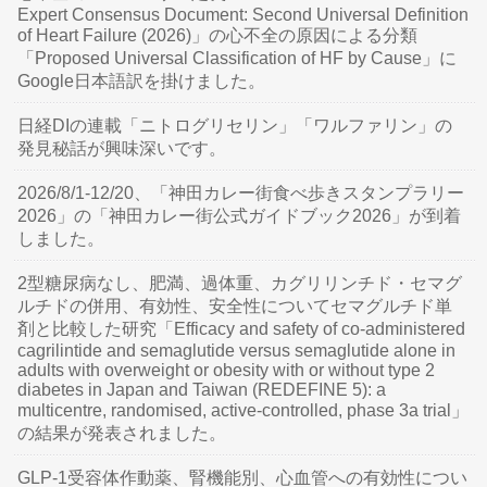
Expert Consensus Document: Second Universal Definition
of Heart Failure (2026)」の心不全の原因による分類
「Proposed Universal Classification of HF by Cause」に
Google日本語訳を掛けました。
日経DIの連載「ニトログリセリン」「ワルファリン」の
発見秘話が興味深いです。
2026/8/1-12/20、「神田カレー街食べ歩きスタンプラリー
2026」の「神田カレー街公式ガイドブック2026」が到着
しました。
2型糖尿病なし、肥満、過体重、カグリリンチド・セマグ
ルチドの併用、有効性、安全性についてセマグルチド単
剤と比較した研究「Efficacy and safety of co-administered
cagrilintide and semaglutide versus semaglutide alone in
adults with overweight or obesity with or without type 2
diabetes in Japan and Taiwan (REDEFINE 5): a
multicentre, randomised, active-controlled, phase 3a trial」
の結果が発表されました。
GLP-1受容体作動薬、腎機能別、心血管への有効性につい