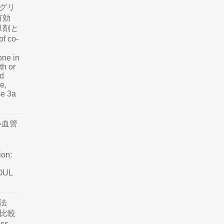
グリ
有効
単剤と
f co-
one in
th or
nd
e,
se 3a
心血管
ion:
SOUL
法
て比較
ss