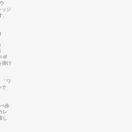
ウ
レッジ
す。
t
e
類
n of
訳を掛け
」「ワ
いで
食べ歩
カレ
着し