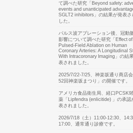
て調べた研究「Beyond safety: adve
events and unanticipated advantag
SGLT2 inhibitors」の結果が発表
した。
パルス波アブレーション後、冠動
影響について調べた研究「Effect of
Pulsed-Field Ablation on Human
Coronary Arteries: A Longitudinal S
With Intracoronary Imaging」の
表されました。
2025/7/22-7/25、神楽坂通り商店
52回神楽坂まつり」の開催です。
アメリカ食品衛生局、経口PCSK9
薬「Lipfendra (enlicitide) 」の承
表されました。
2026/7/18（土）11:00-12:30、14:3
17:00、通常通り診療です。