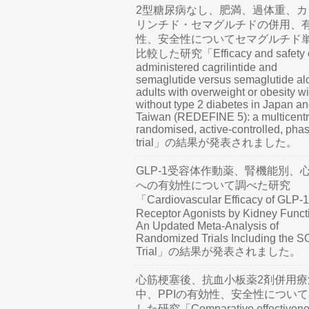
2型糖尿病なし、肥満、過体重、カ
リンチド・セマグルチドの併用、
性、安全性についてセマグルチド
比較した研究「Efficacy and safety o
administered cagrilintide and
semaglutide versus semaglutide al
adults with overweight or obesity wi
without type 2 diabetes in Japan a
Taiwan (REDEFINE 5): a multicentr
randomised, active-controlled, pha
trial」の結果が発表されました。
GLP-1受容体作動薬、腎機能別、
への有効性について調べた研究
「Cardiovascular Efficacy of GLP-1
Receptor Agonists by Kidney Funct
An Updated Meta-Analysis of
Randomized Trials Including the 
Trial」の結果が発表されました。
心筋梗塞後、抗血小板薬2剤併用療
中、PPIの有効性、安全性につい
した研究「Comparative effectivene