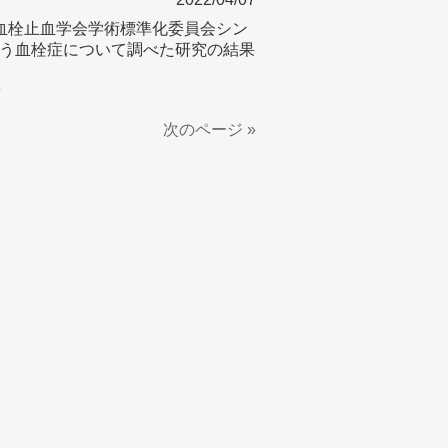
日本血栓止血学会学術標準化委員会シン
う血栓症について調べた研究の結果
9
次のページ »