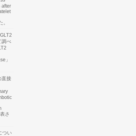
 after
atelet
した。
LT2
て調べ
LT2
ease」
の直接
mary
mbotic
n
が発表さ
につい