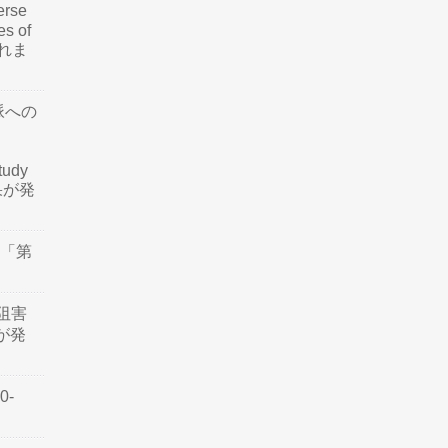
rse
es of
されま
脈への
tudy
結果が発
会「第
阻害
認が発
0-