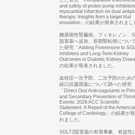
and safety of proton pump inhibitors
myocardial infarction on dual antipl
therapy: Insights from a target trial
emulation」の結果が発表されま
糖尿病性腎臓病、フィネレノン、SG
阻害薬へ追加、長期腎転帰につい
た研究「Adding Finerenone to SG
Inhibitors and Long-Term Kidney
Outcomes in Diabetic Kidney Dis
の結果が発表されました。
血栓症一次予防、二次予防のため
経口抗凝固薬について調べた研究
「Direct Oral Anticoagulants in Pri
and Secondary Prevention of Thro
Events: 2026 ACC Scientific
Statement: A Report of the America
College of Cardiology」の結果
れました。
SGLT2阻害薬の有害事象、有益性