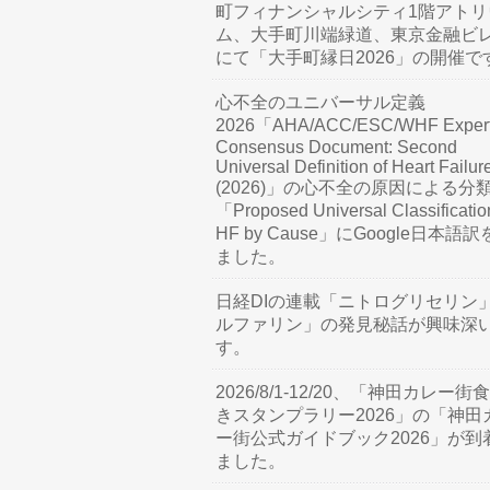
町フィナンシャルシティ1階アトリ
ム、大手町川端緑道、東京金融ビ
にて「大手町縁日2026」の開催で
心不全のユニバーサル定義
2026「AHA/ACC/ESC/WHF Exper
Consensus Document: Second
Universal Definition of Heart Failur
(2026)」の心不全の原因による分
「Proposed Universal Classificatio
HF by Cause」にGoogle日本語
ました。
日経DIの連載「ニトログリセリン
ルファリン」の発見秘話が興味深
す。
2026/8/1-12/20、「神田カレー街
きスタンプラリー2026」の「神田
ー街公式ガイドブック2026」が到
ました。