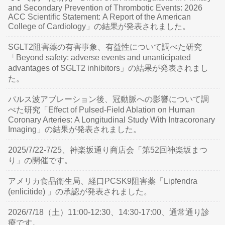
and Secondary Prevention of Thrombotic Events: 2026
ACC Scientific Statement: A Report of the American
College of Cardiology」の結果が発表されました。
SGLT2阻害薬の有害事象、有益性について調べた研究
「Beyond safety: adverse events and unanticipated
advantages of SGLT2 inhibitors」の結果が発表されまし
た。
パルス波アブレーション後、冠動脈への影響について調
べた研究「Effect of Pulsed-Field Ablation on Human
Coronary Arteries: A Longitudinal Study With Intracoronary
Imaging」の結果が発表されました。
2025/7/22-7/25、神楽坂通り商店会「第52回神楽坂まつ
り」の開催です。
アメリカ食品衛生局、経口PCSK9阻害薬「Lipfendra
(enlicitide) 」の承認が発表されました。
2026/7/18（土）11:00-12:30、14:30-17:00、通常通り診
療です。