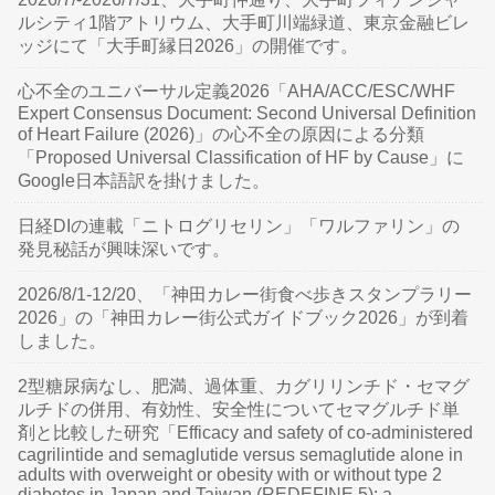
ルシティ1階アトリウム、大手町川端緑道、東京金融ビレ
ッジにて「大手町縁日2026」の開催です。
心不全のユニバーサル定義2026「AHA/ACC/ESC/WHF
Expert Consensus Document: Second Universal Definition
of Heart Failure (2026)」の心不全の原因による分類
「Proposed Universal Classification of HF by Cause」に
Google日本語訳を掛けました。
日経DIの連載「ニトログリセリン」「ワルファリン」の
発見秘話が興味深いです。
2026/8/1-12/20、「神田カレー街食べ歩きスタンプラリー
2026」の「神田カレー街公式ガイドブック2026」が到着
しました。
2型糖尿病なし、肥満、過体重、カグリリンチド・セマグ
ルチドの併用、有効性、安全性についてセマグルチド単
剤と比較した研究「Efficacy and safety of co-administered
cagrilintide and semaglutide versus semaglutide alone in
adults with overweight or obesity with or without type 2
diabetes in Japan and Taiwan (REDEFINE 5): a