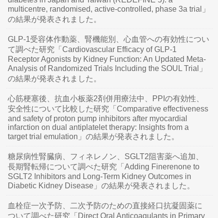
multicentre, randomised, active-controlled, phase 3a trial」
の結果が発表されました。
GLP-1受容体作動薬、腎機能別、心血管への有効性につい
て調べた研究「Cardiovascular Efficacy of GLP-1
Receptor Agonists by Kidney Function: An Updated Meta-
Analysis of Randomized Trials Including the SOUL Trial」
の結果が発表されました。
心筋梗塞後、抗血小板薬2剤併用療法中、PPIの有効性、
安全性について比較した研究「Comparative effectiveness
and safety of proton pump inhibitors after myocardial
infarction on dual antiplatelet therapy: Insights from a
target trial emulation」の結果が発表されました。
糖尿病性腎臓病、フィネレノン、SGLT2阻害薬へ追加、
長期腎転帰について調べた研究「Adding Finerenone to
SGLT2 Inhibitors and Long-Term Kidney Outcomes in
Diabetic Kidney Disease」の結果が発表されました。
血栓症一次予防、二次予防のための直接経口抗凝固薬に
ついて調べた研究「Direct Oral Anticoagulants in Primary