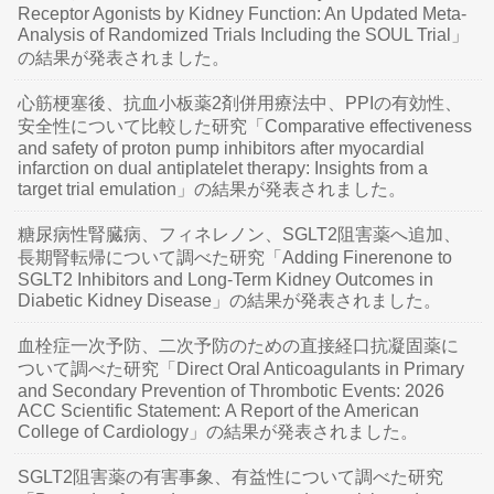
Receptor Agonists by Kidney Function: An Updated Meta-
Analysis of Randomized Trials Including the SOUL Trial」
の結果が発表されました。
心筋梗塞後、抗血小板薬2剤併用療法中、PPIの有効性、
安全性について比較した研究「Comparative effectiveness
and safety of proton pump inhibitors after myocardial
infarction on dual antiplatelet therapy: Insights from a
target trial emulation」の結果が発表されました。
糖尿病性腎臓病、フィネレノン、SGLT2阻害薬へ追加、
長期腎転帰について調べた研究「Adding Finerenone to
SGLT2 Inhibitors and Long-Term Kidney Outcomes in
Diabetic Kidney Disease」の結果が発表されました。
血栓症一次予防、二次予防のための直接経口抗凝固薬に
ついて調べた研究「Direct Oral Anticoagulants in Primary
and Secondary Prevention of Thrombotic Events: 2026
ACC Scientific Statement: A Report of the American
College of Cardiology」の結果が発表されました。
SGLT2阻害薬の有害事象、有益性について調べた研究