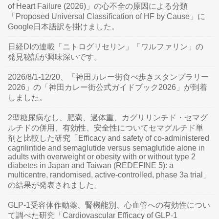
of Heart Failure (2026)」の心不全の原因による分類
「Proposed Universal Classification of HF by Cause」に
Google日本語訳を掛けました。
日経DIの連載「ニトログリセリン」「ワルファリン」の
発見秘話が興味深いです。
2026/8/1-12/20、「神田カレー街食べ歩きスタンプラリー
2026」の「神田カレー街公式ガイドブック2026」が到着
しました。
2型糖尿病なし、肥満、過体重、カグリリンチド・セマグ
ルチドの併用、有効性、安全性についてセマグルチド単
剤と比較した研究「Efficacy and safety of co-administered
cagrilintide and semaglutide versus semaglutide alone in
adults with overweight or obesity with or without type 2
diabetes in Japan and Taiwan (REDEFINE 5): a
multicentre, randomised, active-controlled, phase 3a trial」
の結果が発表されました。
GLP-1受容体作動薬、腎機能別、心血管への有効性につい
て調べた研究「Cardiovascular Efficacy of GLP-1