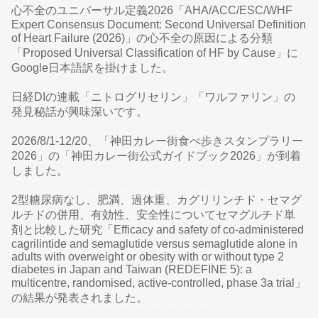
心不全のユニバーサル定義2026「AHA/ACC/ESC/WHF
Expert Consensus Document: Second Universal Definition
of Heart Failure (2026)」の心不全の原因による分類
「Proposed Universal Classification of HF by Cause」に
Google日本語訳を掛けました。
日経DIの連載「ニトログリセリン」「ワルファリン」の
発見秘話が興味深いです。
2026/8/1-12/20、「神田カレー街食べ歩きスタンプラリー
2026」の「神田カレー街公式ガイドブック2026」が到着
しました。
2型糖尿病なし、肥満、過体重、カグリリンチド・セマグ
ルチドの併用、有効性、安全性についてセマグルチド単
剤と比較した研究「Efficacy and safety of co-administered
cagrilintide and semaglutide versus semaglutide alone in
adults with overweight or obesity with or without type 2
diabetes in Japan and Taiwan (REDEFINE 5): a
multicentre, randomised, active-controlled, phase 3a trial」
の結果が発表されました。