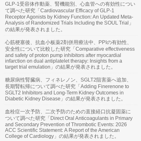
GLP-1受容体作動薬、腎機能別、心血管への有効性につい
て調べた研究「Cardiovascular Efficacy of GLP-1
Receptor Agonists by Kidney Function: An Updated Meta-
Analysis of Randomized Trials Including the SOUL Trial」
の結果が発表されました。
心筋梗塞後、抗血小板薬2剤併用療法中、PPIの有効性、
安全性について比較した研究「Comparative effectiveness
and safety of proton pump inhibitors after myocardial
infarction on dual antiplatelet therapy: Insights from a
target trial emulation」の結果が発表されました。
糖尿病性腎臓病、フィネレノン、SGLT2阻害薬へ追加、
長期腎転帰について調べた研究「Adding Finerenone to
SGLT2 Inhibitors and Long-Term Kidney Outcomes in
Diabetic Kidney Disease」の結果が発表されました。
血栓症一次予防、二次予防のための直接経口抗凝固薬に
ついて調べた研究「Direct Oral Anticoagulants in Primary
and Secondary Prevention of Thrombotic Events: 2026
ACC Scientific Statement: A Report of the American
College of Cardiology」の結果が発表されました。