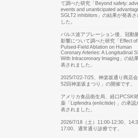
て調べた研究「Beyond safety: adve
events and unanticipated advantag
SGLT2 inhibitors」の結果が発表
した。
パルス波アブレーション後、冠動
影響について調べた研究「Effect of
Pulsed-Field Ablation on Human
Coronary Arteries: A Longitudinal S
With Intracoronary Imaging」の
表されました。
2025/7/22-7/25、神楽坂通り商店
52回神楽坂まつり」の開催です。
アメリカ食品衛生局、経口PCSK9
薬「Lipfendra (enlicitide) 」の承
表されました。
2026/7/18（土）11:00-12:30、14:3
17:00、通常通り診療です。