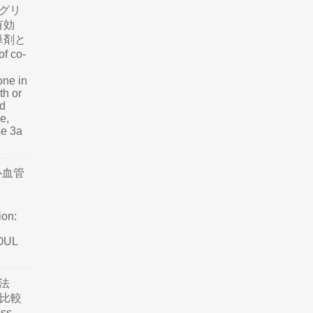
グリ
有効
単剤と
f co-
one in
th or
nd
e,
se 3a
心血管
ion:
SOUL
法
て比較
ss