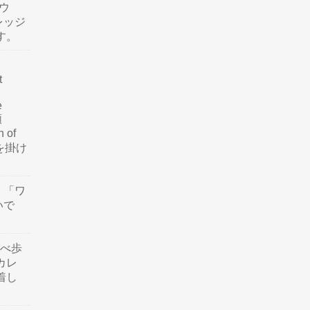
ウ
レッジ
す。
t
e
類
n of
訳を掛け
」「ワ
いで
食べ歩
カレ
着し