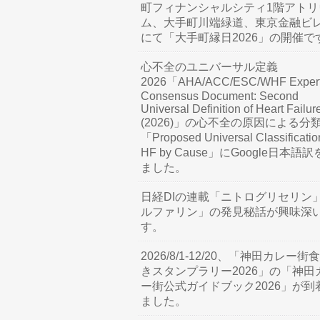
町フィナンシャルシティ1階アトリ
ム、大手町川端緑道、東京金融ビ
にて「大手町縁日2026」の開催で
心不全のユニバーサル定義
2026「AHA/ACC/ESC/WHF Exper
Consensus Document: Second
Universal Definition of Heart Failur
(2026)」の心不全の原因による分
「Proposed Universal Classificatio
HF by Cause」にGoogle日本語
ました。
日経DIの連載「ニトログリセリン
ルファリン」の発見秘話が興味深
す。
2026/8/1-12/20、「神田カレー街
きスタンプラリー2026」の「神田
ー街公式ガイドブック2026」が到
ました。