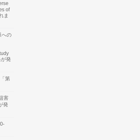
rse
es of
されま
脈への
tudy
結果が発
会「第
阻害
認が発
0-