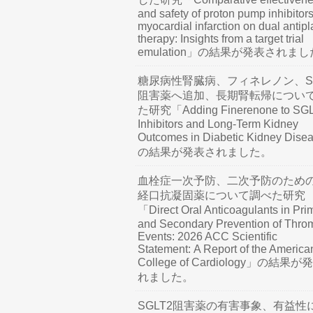
and safety of proton pump inhibitors
myocardial infarction on dual antipl
therapy: Insights from a target trial
emulation」の結果が発表されま
糖尿病性腎臓病、フィネレノン、SG
阻害薬へ追加、長期腎転帰につい
た研究「Adding Finerenone to SG
Inhibitors and Long-Term Kidney
Outcomes in Diabetic Kidney Dis
の結果が発表されました。
血栓症一次予防、二次予防のため
経口抗凝固薬について調べた研究
「Direct Oral Anticoagulants in Pri
and Secondary Prevention of Thro
Events: 2026 ACC Scientific
Statement: A Report of the America
College of Cardiology」の結果
れました。
SGLT2阻害薬の有害事象、有益性