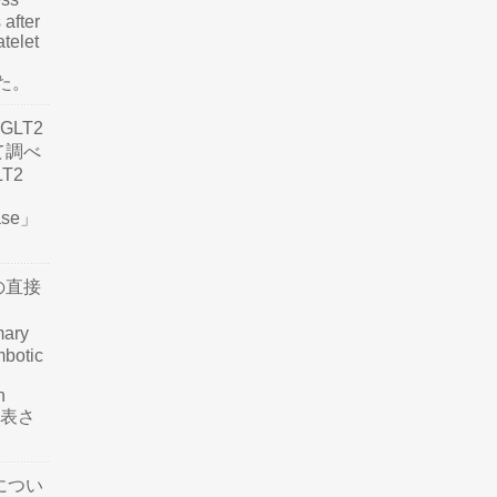
 after
atelet
した。
LT2
て調べ
LT2
ease」
の直接
mary
mbotic
n
が発表さ
につい