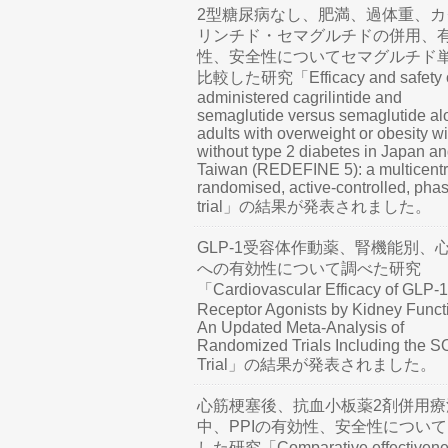
2型糖尿病なし、肥満、過体重、カ
リンチド・セマグルチドの併用、
性、安全性についてセマグルチド
比較した研究「Efficacy and safety o
administered cagrilintide and
semaglutide versus semaglutide al
adults with overweight or obesity wi
without type 2 diabetes in Japan a
Taiwan (REDEFINE 5): a multicentr
randomised, active-controlled, pha
trial」の結果が発表されました。
GLP-1受容体作動薬、腎機能別、
への有効性について調べた研究
「Cardiovascular Efficacy of GLP-1
Receptor Agonists by Kidney Funct
An Updated Meta-Analysis of
Randomized Trials Including the 
Trial」の結果が発表されました。
心筋梗塞後、抗血小板薬2剤併用療
中、PPIの有効性、安全性につい
した研究「Comparative effectivene