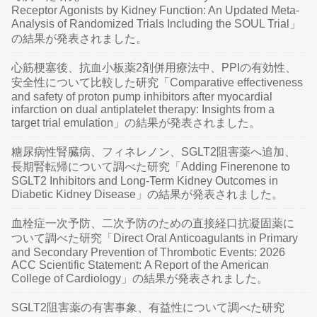
Receptor Agonists by Kidney Function: An Updated Meta-
Analysis of Randomized Trials Including the SOUL Trial」
の結果が発表されました。
心筋梗塞後、抗血小板薬2剤併用療法中、PPIの有効性、
安全性について比較した研究「Comparative effectiveness
and safety of proton pump inhibitors after myocardial
infarction on dual antiplatelet therapy: Insights from a
target trial emulation」の結果が発表されました。
糖尿病性腎臓病、フィネレノン、SGLT2阻害薬へ追加、
長期腎転帰について調べた研究「Adding Finerenone to
SGLT2 Inhibitors and Long-Term Kidney Outcomes in
Diabetic Kidney Disease」の結果が発表されました。
血栓症一次予防、二次予防のための直接経口抗凝固薬に
ついて調べた研究「Direct Oral Anticoagulants in Primary
and Secondary Prevention of Thrombotic Events: 2026
ACC Scientific Statement: A Report of the American
College of Cardiology」の結果が発表されました。
SGLT2阻害薬の有害事象、有益性について調べた研究