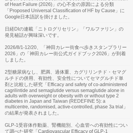
of Heart Failure (2026)」の心不全の原因による分類
「Proposed Universal Classification of HF by Cause」に
Google日本語訳を掛けました。
日経DIの連載「ニトログリセリン」「ワルファリン」の
発見秘話が興味深いです。
2026/8/1-12/20、「神田カレー街食べ歩きスタンプラリー
2026」の「神田カレー街公式ガイドブック2026」が到着
しました。
2型糖尿病なし、肥満、過体重、カグリリンチド・セマグ
ルチドの併用、有効性、安全性についてセマグルチド単
剤と比較した研究「Efficacy and safety of co-administered
cagrilintide and semaglutide versus semaglutide alone in
adults with overweight or obesity with or without type 2
diabetes in Japan and Taiwan (REDEFINE 5): a
multicentre, randomised, active-controlled, phase 3a trial」
の結果が発表されました。
GLP-1受容体作動薬、腎機能別、心血管への有効性につい
て調べた研究「Cardiovascular Efficacy of GLP-1