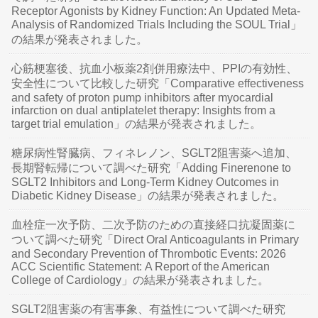
Receptor Agonists by Kidney Function: An Updated Meta-
Analysis of Randomized Trials Including the SOUL Trial」
の結果が発表されました。
心筋梗塞後、抗血小板薬2剤併用療法中、PPIの有効性、
安全性について比較した研究「Comparative effectiveness
and safety of proton pump inhibitors after myocardial
infarction on dual antiplatelet therapy: Insights from a
target trial emulation」の結果が発表されました。
糖尿病性腎臓病、フィネレノン、SGLT2阻害薬へ追加、
長期腎転帰について調べた研究「Adding Finerenone to
SGLT2 Inhibitors and Long-Term Kidney Outcomes in
Diabetic Kidney Disease」の結果が発表されました。
血栓症一次予防、二次予防のための直接経口抗凝固薬に
ついて調べた研究「Direct Oral Anticoagulants in Primary
and Secondary Prevention of Thrombotic Events: 2026
ACC Scientific Statement: A Report of the American
College of Cardiology」の結果が発表されました。
SGLT2阻害薬の有害事象、有益性について調べた研究