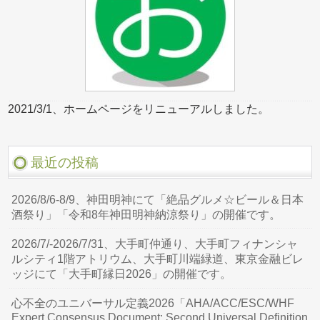
2021/3/1、ホームページをリニューアルしました。
最近の投稿
2026/8/6-8/9、神田明神にて「絶品グルメ☆ビール＆日本
酒祭り」「令和8年神田明神納涼祭り」の開催です。
2026/7/-2026/7/31、大手町仲通り、大手町フィナンシャ
ルシティ1階アトリウム、大手町川端緑道、東京金融ビレ
ッジにて「大手町縁日2026」の開催です。
心不全のユニバーサル定義2026「AHA/ACC/ESC/WHF
Expert Consensus Document: Second Universal Definition