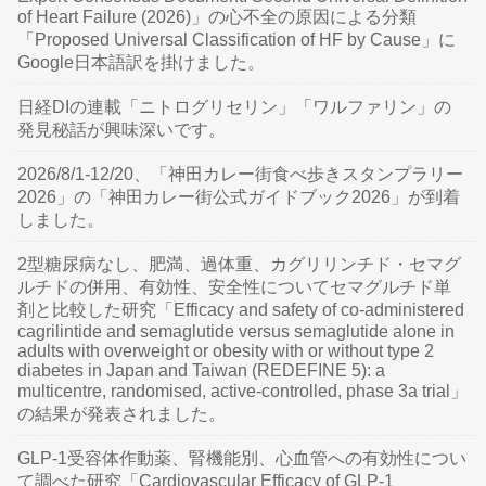
of Heart Failure (2026)」の心不全の原因による分類
「Proposed Universal Classification of HF by Cause」に
Google日本語訳を掛けました。
日経DIの連載「ニトログリセリン」「ワルファリン」の
発見秘話が興味深いです。
2026/8/1-12/20、「神田カレー街食べ歩きスタンプラリー
2026」の「神田カレー街公式ガイドブック2026」が到着
しました。
2型糖尿病なし、肥満、過体重、カグリリンチド・セマグ
ルチドの併用、有効性、安全性についてセマグルチド単
剤と比較した研究「Efficacy and safety of co-administered
cagrilintide and semaglutide versus semaglutide alone in
adults with overweight or obesity with or without type 2
diabetes in Japan and Taiwan (REDEFINE 5): a
multicentre, randomised, active-controlled, phase 3a trial」
の結果が発表されました。
GLP-1受容体作動薬、腎機能別、心血管への有効性につい
て調べた研究「Cardiovascular Efficacy of GLP-1