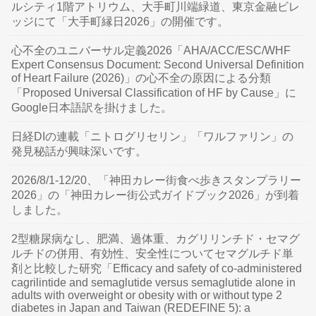
ルシティ1階アトリウム、大手町川端緑道、東京金融ビレ
ッジにて「大手町縁日2026」の開催です。
心不全のユニバーサル定義2026「AHA/ACC/ESC/WHF
Expert Consensus Document: Second Universal Definition
of Heart Failure (2026)」の心不全の原因による分類
「Proposed Universal Classification of HF by Cause」に
Google日本語訳を掛けました。
日経DIの連載「ニトログリセリン」「ワルファリン」の
発見秘話が興味深いです。
2026/8/1-12/20、「神田カレー街食べ歩きスタンプラリー
2026」の「神田カレー街公式ガイドブック2026」が到着
しました。
2型糖尿病なし、肥満、過体重、カグリリンチド・セマグ
ルチドの併用、有効性、安全性についてセマグルチド単
剤と比較した研究「Efficacy and safety of co-administered
cagrilintide and semaglutide versus semaglutide alone in
adults with overweight or obesity with or without type 2
diabetes in Japan and Taiwan (REDEFINE 5): a