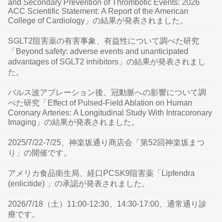
and Secondary Prevention of Thrombotic Events: 2026
ACC Scientific Statement: A Report of the American
College of Cardiology」の結果が発表されました。
SGLT2阻害薬の有害事象、有益性について調べた研究
「Beyond safety: adverse events and unanticipated
advantages of SGLT2 inhibitors」の結果が発表されまし
た。
パルス波アブレーション後、冠動脈への影響について調
べた研究「Effect of Pulsed-Field Ablation on Human
Coronary Arteries: A Longitudinal Study With Intracoronary
Imaging」の結果が発表されました。
2025/7/22-7/25、神楽坂通り商店会「第52回神楽坂まつ
り」の開催です。
アメリカ食品衛生局、経口PCSK9阻害薬「Lipfendra
(enlicitide) 」の承認が発表されました。
2026/7/18（土）11:00-12:30、14:30-17:00、通常通り診
療です。