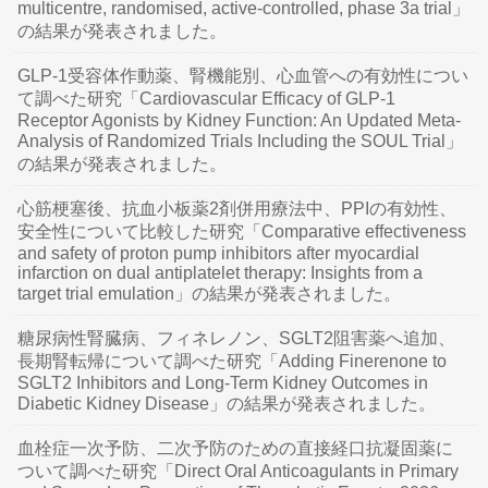
multicentre, randomised, active-controlled, phase 3a trial」
の結果が発表されました。
GLP-1受容体作動薬、腎機能別、心血管への有効性につい
て調べた研究「Cardiovascular Efficacy of GLP-1
Receptor Agonists by Kidney Function: An Updated Meta-
Analysis of Randomized Trials Including the SOUL Trial」
の結果が発表されました。
心筋梗塞後、抗血小板薬2剤併用療法中、PPIの有効性、
安全性について比較した研究「Comparative effectiveness
and safety of proton pump inhibitors after myocardial
infarction on dual antiplatelet therapy: Insights from a
target trial emulation」の結果が発表されました。
糖尿病性腎臓病、フィネレノン、SGLT2阻害薬へ追加、
長期腎転帰について調べた研究「Adding Finerenone to
SGLT2 Inhibitors and Long-Term Kidney Outcomes in
Diabetic Kidney Disease」の結果が発表されました。
血栓症一次予防、二次予防のための直接経口抗凝固薬に
ついて調べた研究「Direct Oral Anticoagulants in Primary