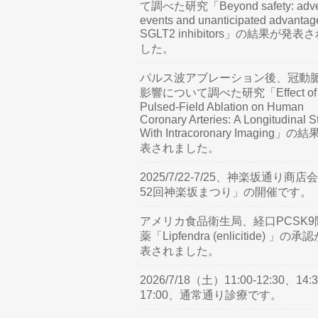
て調べた研究「Beyond safety: adve
events and unanticipated advantag
SGLT2 inhibitors」の結果が発表
した。
パルス波アブレーション後、冠動
影響について調べた研究「Effect of
Pulsed-Field Ablation on Human
Coronary Arteries: A Longitudinal S
With Intracoronary Imaging」の
表されました。
2025/7/22-7/25、神楽坂通り商店
52回神楽坂まつり」の開催です。
アメリカ食品衛生局、経口PCSK9
薬「Lipfendra (enlicitide) 」の承
表されました。
2026/7/18（土）11:00-12:30、14:3
17:00、通常通り診療です。