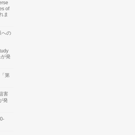
rse
es of
されま
脈への
tudy
結果が発
会「第
阻害
認が発
0-