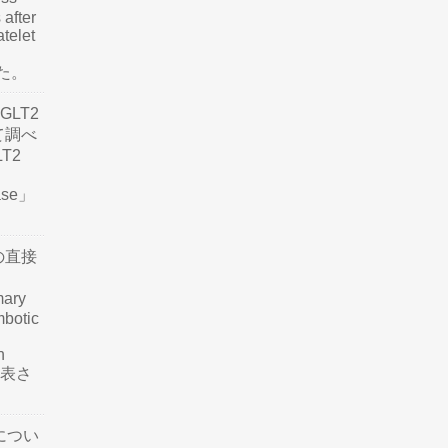
 after
atelet
した。
LT2
て調べ
LT2
ease」
の直接
mary
mbotic
n
が発表さ
につい