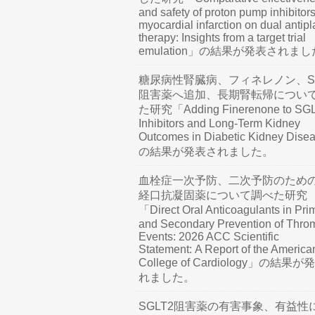
and safety of proton pump inhibitors
myocardial infarction on dual antipl
therapy: Insights from a target trial
emulation」の結果が発表されま
糖尿病性腎臓病、フィネレノン、SG
阻害薬へ追加、長期腎転帰につい
た研究「Adding Finerenone to SG
Inhibitors and Long-Term Kidney
Outcomes in Diabetic Kidney Dis
の結果が発表されました。
血栓症一次予防、二次予防のため
経口抗凝固薬について調べた研究
「Direct Oral Anticoagulants in Pri
and Secondary Prevention of Thro
Events: 2026 ACC Scientific
Statement: A Report of the America
College of Cardiology」の結果
れました。
SGLT2阻害薬の有害事象、有益性