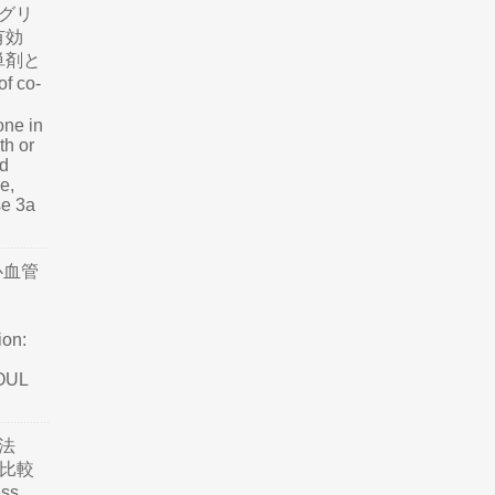
グリ
有効
単剤と
f co-
one in
th or
nd
e,
se 3a
心血管
ion:
SOUL
法
て比較
ss