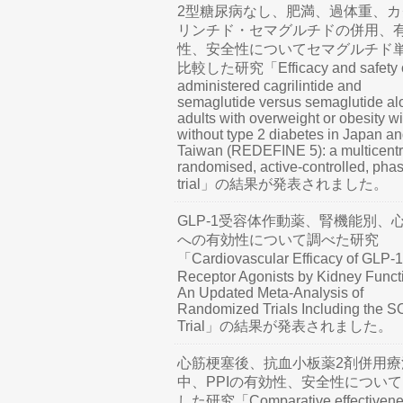
2型糖尿病なし、肥満、過体重、カ
リンチド・セマグルチドの併用、
性、安全性についてセマグルチド
比較した研究「Efficacy and safety o
administered cagrilintide and
semaglutide versus semaglutide al
adults with overweight or obesity wi
without type 2 diabetes in Japan a
Taiwan (REDEFINE 5): a multicentr
randomised, active-controlled, pha
trial」の結果が発表されました。
GLP-1受容体作動薬、腎機能別、
への有効性について調べた研究
「Cardiovascular Efficacy of GLP-1
Receptor Agonists by Kidney Funct
An Updated Meta-Analysis of
Randomized Trials Including the 
Trial」の結果が発表されました。
心筋梗塞後、抗血小板薬2剤併用療
中、PPIの有効性、安全性につい
した研究「Comparative effectivene