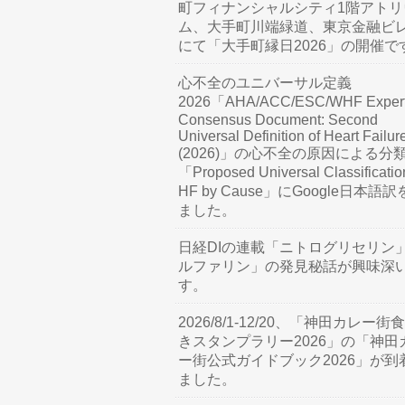
町フィナンシャルシティ1階アトリ
ム、大手町川端緑道、東京金融ビ
にて「大手町縁日2026」の開催で
心不全のユニバーサル定義
2026「AHA/ACC/ESC/WHF Exper
Consensus Document: Second
Universal Definition of Heart Failur
(2026)」の心不全の原因による分
「Proposed Universal Classificatio
HF by Cause」にGoogle日本語
ました。
日経DIの連載「ニトログリセリン
ルファリン」の発見秘話が興味深
す。
2026/8/1-12/20、「神田カレー街
きスタンプラリー2026」の「神田
ー街公式ガイドブック2026」が到
ました。