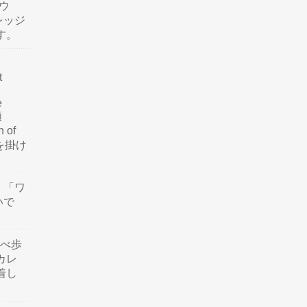
ウ
レッジ
す。
t
e
類
n of
訳を掛け
」「ワ
いで
食べ歩
カレ
着し