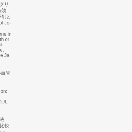
グリ
有効
単剤と
f co-
one in
th or
nd
e,
se 3a
心血管
ion:
SOUL
法
て比較
ss