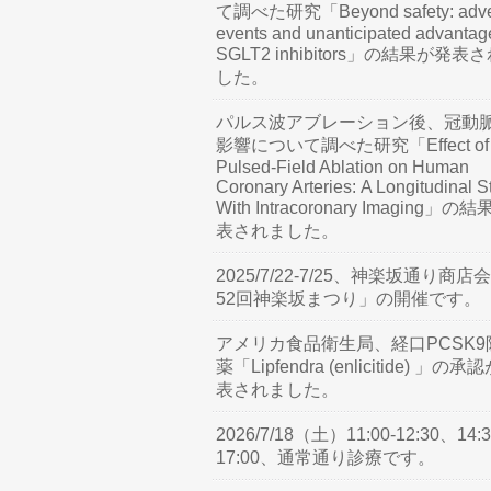
て調べた研究「Beyond safety: adve
events and unanticipated advantag
SGLT2 inhibitors」の結果が発表
した。
パルス波アブレーション後、冠動
影響について調べた研究「Effect of
Pulsed-Field Ablation on Human
Coronary Arteries: A Longitudinal S
With Intracoronary Imaging」の
表されました。
2025/7/22-7/25、神楽坂通り商店
52回神楽坂まつり」の開催です。
アメリカ食品衛生局、経口PCSK9
薬「Lipfendra (enlicitide) 」の承
表されました。
2026/7/18（土）11:00-12:30、14:3
17:00、通常通り診療です。