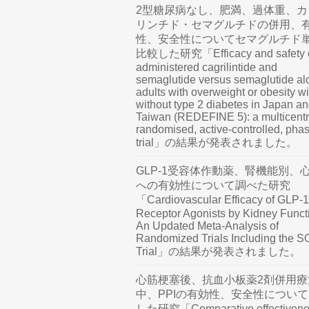
2型糖尿病なし、肥満、過体重、カ
リンチド・セマグルチドの併用、
性、安全性についてセマグルチド
比較した研究「Efficacy and safety o
administered cagrilintide and
semaglutide versus semaglutide al
adults with overweight or obesity wi
without type 2 diabetes in Japan a
Taiwan (REDEFINE 5): a multicentr
randomised, active-controlled, pha
trial」の結果が発表されました。
GLP-1受容体作動薬、腎機能別、
への有効性について調べた研究
「Cardiovascular Efficacy of GLP-1
Receptor Agonists by Kidney Funct
An Updated Meta-Analysis of
Randomized Trials Including the 
Trial」の結果が発表されました。
心筋梗塞後、抗血小板薬2剤併用療
中、PPIの有効性、安全性につい
した研究「Comparative effectivene