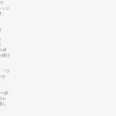
ウ
レッジ
す。
t
e
類
n of
訳を掛け
」「ワ
いで
食べ歩
カレ
着し