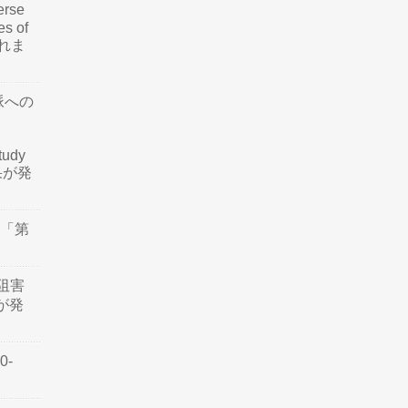
rse
es of
されま
脈への
tudy
結果が発
会「第
阻害
認が発
0-