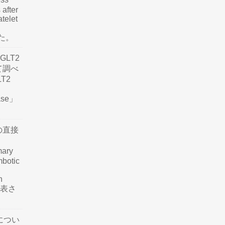
 after
atelet
した。
LT2
て調べ
LT2
ease」
の直接
mary
mbotic
n
が発表さ
につい