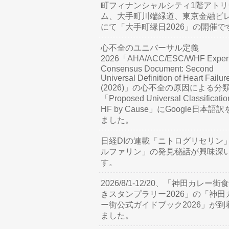
町フィナンシャルシティ1階アトリ
ム、大手町川端緑道、東京金融ビ
にて「大手町縁日2026」の開催で
心不全のユニバーサル定義
2026「AHA/ACC/ESC/WHF Exper
Consensus Document: Second
Universal Definition of Heart Failur
(2026)」の心不全の原因による分
「Proposed Universal Classificatio
HF by Cause」にGoogle日本語
ました。
日経DIの連載「ニトログリセリン
ルファリン」の発見秘話が興味深
す。
2026/8/1-12/20、「神田カレー街
きスタンプラリー2026」の「神田
ー街公式ガイドブック2026」が到
ました。