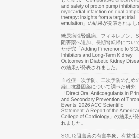
and safety of proton pump inhibitors
myocardial infarction on dual antipl
therapy: Insights from a target trial
emulation」の結果が発表されま
糖尿病性腎臓病、フィネレノン、SG
阻害薬へ追加、長期腎転帰につい
た研究「Adding Finerenone to SG
Inhibitors and Long-Term Kidney
Outcomes in Diabetic Kidney Dis
の結果が発表されました。
血栓症一次予防、二次予防のため
経口抗凝固薬について調べた研究
「Direct Oral Anticoagulants in Pri
and Secondary Prevention of Thro
Events: 2026 ACC Scientific
Statement: A Report of the America
College of Cardiology」の結果
れました。
SGLT2阻害薬の有害事象、有益性