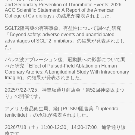
and Secondary Prevention of Thrombotic Events: 2026
ACC Scientific Statement: A Report of the American
College of Cardiology」の結果が発表されました。
SGLT2阻害薬の有害事象、有益性について調べた研究
「Beyond safety: adverse events and unanticipated
advantages of SGLT2 inhibitors」の結果が発表されまし
た。
パルス波アブレーション後、冠動脈への影響について調
べた研究「Effect of Pulsed-Field Ablation on Human
Coronary Arteries: A Longitudinal Study With Intracoronary
Imaging」の結果が発表されました。
2025/7/22-7/25、神楽坂通り商店会「第52回神楽坂まつ
り」の開催です。
アメリカ食品衛生局、経口PCSK9阻害薬「Lipfendra
(enlicitide) 」の承認が発表されました。
2026/7/18（土）11:00-12:30、14:30-17:00、通常通り診
療です。