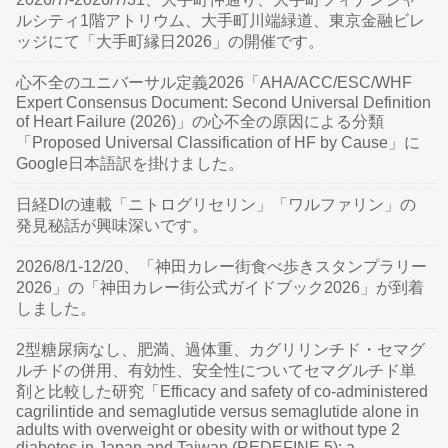
ルシティ1階アトリウム、大手町川端緑道、東京金融ビレ
ッジにて「大手町縁日2026」の開催です。
心不全のユニバーサル定義2026「AHA/ACC/ESC/WHF
Expert Consensus Document: Second Universal Definition
of Heart Failure (2026)」の心不全の原因による分類
「Proposed Universal Classification of HF by Cause」に
Google日本語訳を掛けました。
日経DIの連載「ニトログリセリン」「ワルファリン」の
発見秘話が興味深いです。
2026/8/1-12/20、「神田カレー街食べ歩きスタンプラリー
2026」の「神田カレー街公式ガイドブック2026」が到着
しました。
2型糖尿病なし、肥満、過体重、カグリリンチド・セマグ
ルチドの併用、有効性、安全性についてセマグルチド単
剤と比較した研究「Efficacy and safety of co-administered
cagrilintide and semaglutide versus semaglutide alone in
adults with overweight or obesity with or without type 2
diabetes in Japan and Taiwan (REDEFINE 5): a