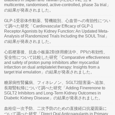
multicentre, randomised, active-controlled, phase 3a trial」
の結果が発表されました。
GLP-1受容体作動薬、腎機能別、心血管への有効性につい
て調べた研究「Cardiovascular Efficacy of GLP-1
Receptor Agonists by Kidney Function: An Updated Meta-
Analysis of Randomized Trials Including the SOUL Trial」
の結果が発表されました。
心筋梗塞後、抗血小板薬2剤併用療法中、PPIの有効性、
安全性について比較した研究「Comparative effectiveness
and safety of proton pump inhibitors after myocardial
infarction on dual antiplatelet therapy: Insights from a
target trial emulation」の結果が発表されました。
糖尿病性腎臓病、フィネレノン、SGLT2阻害薬へ追加、
長期腎転帰について調べた研究「Adding Finerenone to
SGLT2 Inhibitors and Long-Term Kidney Outcomes in
Diabetic Kidney Disease」の結果が発表されました。
血栓症一次予防、二次予防のための直接経口抗凝固薬に
ついて調べた研究「Direct Oral Anticoagulants in Primary