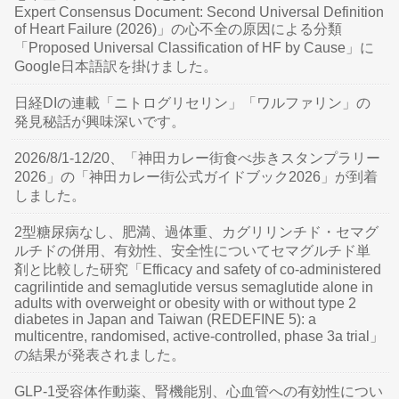
Expert Consensus Document: Second Universal Definition
of Heart Failure (2026)」の心不全の原因による分類
「Proposed Universal Classification of HF by Cause」に
Google日本語訳を掛けました。
日経DIの連載「ニトログリセリン」「ワルファリン」の
発見秘話が興味深いです。
2026/8/1-12/20、「神田カレー街食べ歩きスタンプラリー
2026」の「神田カレー街公式ガイドブック2026」が到着
しました。
2型糖尿病なし、肥満、過体重、カグリリンチド・セマグ
ルチドの併用、有効性、安全性についてセマグルチド単
剤と比較した研究「Efficacy and safety of co-administered
cagrilintide and semaglutide versus semaglutide alone in
adults with overweight or obesity with or without type 2
diabetes in Japan and Taiwan (REDEFINE 5): a
multicentre, randomised, active-controlled, phase 3a trial」
の結果が発表されました。
GLP-1受容体作動薬、腎機能別、心血管への有効性につい