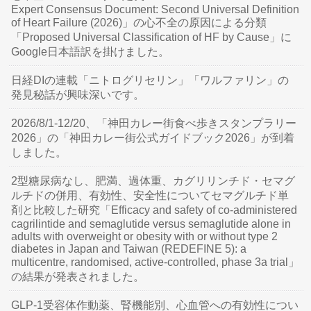
Expert Consensus Document: Second Universal Definition
of Heart Failure (2026)」の心不全の原因による分類
「Proposed Universal Classification of HF by Cause」に
Google日本語訳を掛けました。
日経DIの連載「ニトログリセリン」「ワルファリン」の
発見秘話が興味深いです。
2026/8/1-12/20、「神田カレー街食べ歩きスタンプラリー
2026」の「神田カレー街公式ガイドブック2026」が到着
しました。
2型糖尿病なし、肥満、過体重、カグリリンチド・セマグ
ルチドの併用、有効性、安全性についてセマグルチド単
剤と比較した研究「Efficacy and safety of co-administered
cagrilintide and semaglutide versus semaglutide alone in
adults with overweight or obesity with or without type 2
diabetes in Japan and Taiwan (REDEFINE 5): a
multicentre, randomised, active-controlled, phase 3a trial」
の結果が発表されました。
GLP-1受容体作動薬、腎機能別、心血管への有効性につい