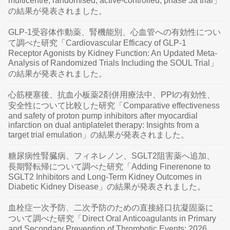
multicentre, randomised, active-controlled, phase 3a trial」
の結果が発表されました。
GLP-1受容体作動薬、腎機能別、心血管への有効性につい
て調べた研究「Cardiovascular Efficacy of GLP-1
Receptor Agonists by Kidney Function: An Updated Meta-
Analysis of Randomized Trials Including the SOUL Trial」
の結果が発表されました。
心筋梗塞後、抗血小板薬2剤併用療法中、PPIの有効性、
安全性について比較した研究「Comparative effectiveness
and safety of proton pump inhibitors after myocardial
infarction on dual antiplatelet therapy: Insights from a
target trial emulation」の結果が発表されました。
糖尿病性腎臓病、フィネレノン、SGLT2阻害薬へ追加、
長期腎転帰について調べた研究「Adding Finerenone to
SGLT2 Inhibitors and Long-Term Kidney Outcomes in
Diabetic Kidney Disease」の結果が発表されました。
血栓症一次予防、二次予防のための直接経口抗凝固薬に
ついて調べた研究「Direct Oral Anticoagulants in Primary
and Secondary Prevention of Thrombotic Events: 2026