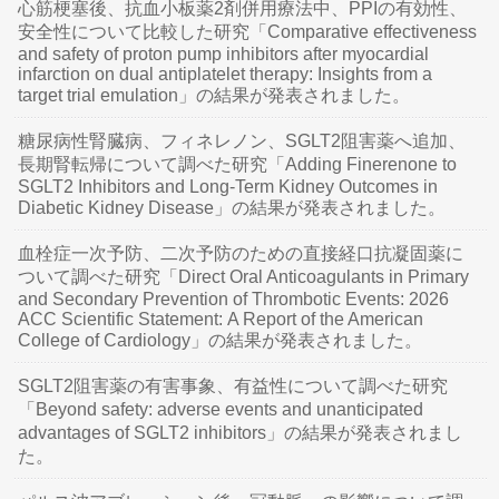
心筋梗塞後、抗血小板薬2剤併用療法中、PPIの有効性、
安全性について比較した研究「Comparative effectiveness
and safety of proton pump inhibitors after myocardial
infarction on dual antiplatelet therapy: Insights from a
target trial emulation」の結果が発表されました。
糖尿病性腎臓病、フィネレノン、SGLT2阻害薬へ追加、
長期腎転帰について調べた研究「Adding Finerenone to
SGLT2 Inhibitors and Long-Term Kidney Outcomes in
Diabetic Kidney Disease」の結果が発表されました。
血栓症一次予防、二次予防のための直接経口抗凝固薬に
ついて調べた研究「Direct Oral Anticoagulants in Primary
and Secondary Prevention of Thrombotic Events: 2026
ACC Scientific Statement: A Report of the American
College of Cardiology」の結果が発表されました。
SGLT2阻害薬の有害事象、有益性について調べた研究
「Beyond safety: adverse events and unanticipated
advantages of SGLT2 inhibitors」の結果が発表されまし
た。