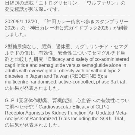
日経DIの連載「ニトログリセリン」「ワルファリン」の
発見秘話が興味深いです。
2026/8/1-12/20、「神田カレー街食べ歩きスタンプラリー
2026」の「神田カレー街公式ガイドブック2026」が到着
しました。
2型糖尿病なし、肥満、過体重、カグリリンチド・セマグ
ルチドの併用、有効性、安全性についてセマグルチド単
剤と比較した研究「Efficacy and safety of co-administered
cagrilintide and semaglutide versus semaglutide alone in
adults with overweight or obesity with or without type 2
diabetes in Japan and Taiwan (REDEFINE 5): a
multicentre, randomised, active-controlled, phase 3a trial」
の結果が発表されました。
GLP-1受容体作動薬、腎機能別、心血管への有効性につい
て調べた研究「Cardiovascular Efficacy of GLP-1
Receptor Agonists by Kidney Function: An Updated Meta-
Analysis of Randomized Trials Including the SOUL Trial」
の結果が発表されました。