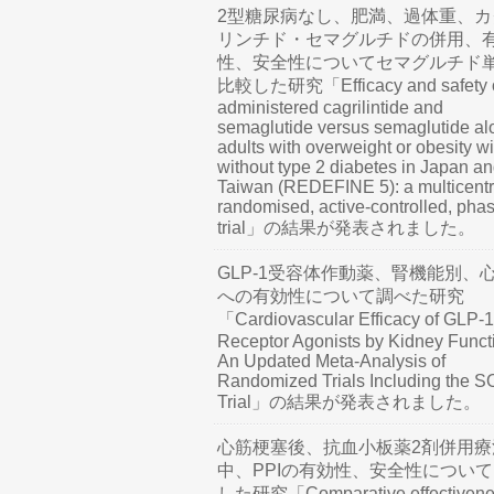
2型糖尿病なし、肥満、過体重、カ
リンチド・セマグルチドの併用、
性、安全性についてセマグルチド
比較した研究「Efficacy and safety o
administered cagrilintide and
semaglutide versus semaglutide al
adults with overweight or obesity wi
without type 2 diabetes in Japan a
Taiwan (REDEFINE 5): a multicentr
randomised, active-controlled, pha
trial」の結果が発表されました。
GLP-1受容体作動薬、腎機能別、
への有効性について調べた研究
「Cardiovascular Efficacy of GLP-1
Receptor Agonists by Kidney Funct
An Updated Meta-Analysis of
Randomized Trials Including the 
Trial」の結果が発表されました。
心筋梗塞後、抗血小板薬2剤併用療
中、PPIの有効性、安全性につい
した研究「Comparative effectivene