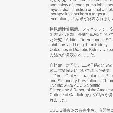
and safety of proton pump inhibitors
myocardial infarction on dual antipl
therapy: Insights from a target trial
emulation」の結果が発表されま
糖尿病性腎臓病、フィネレノン、SG
阻害薬へ追加、長期腎転帰につい
た研究「Adding Finerenone to SG
Inhibitors and Long-Term Kidney
Outcomes in Diabetic Kidney Dis
の結果が発表されました。
血栓症一次予防、二次予防のため
経口抗凝固薬について調べた研究
「Direct Oral Anticoagulants in Pri
and Secondary Prevention of Thro
Events: 2026 ACC Scientific
Statement: A Report of the America
College of Cardiology」の結果
れました。
SGLT2阻害薬の有害事象、有益性