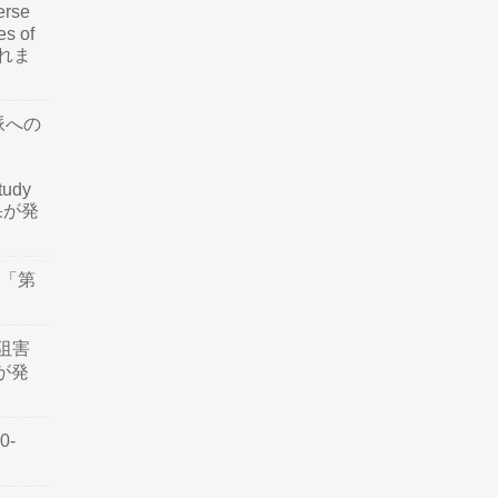
rse
es of
されま
脈への
tudy
結果が発
会「第
阻害
認が発
0-