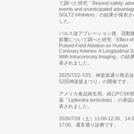
て調べた研究「Beyond safety: adve
events and unanticipated advantag
SGLT2 inhibitors」の結果が発表
した。
パルス波アブレーション後、冠動
影響について調べた研究「Effect of
Pulsed-Field Ablation on Human
Coronary Arteries: A Longitudinal S
With Intracoronary Imaging」の
表されました。
2025/7/22-7/25、神楽坂通り商店
52回神楽坂まつり」の開催です。
アメリカ食品衛生局、経口PCSK9
薬「Lipfendra (enlicitide) 」の承
表されました。
2026/7/18（土）11:00-12:30、14:3
17:00、通常通り診療です。