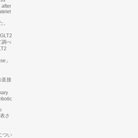
 after
atelet
した。
LT2
て調べ
LT2
ease」
の直接
mary
mbotic
n
が発表さ
につい