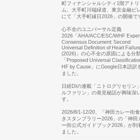
町フィナンシャルシティ1階アトリ
ム、大手町川端緑道、東京金融ビ
にて「大手町縁日2026」の開催で
心不全のユニバーサル定義
2026「AHA/ACC/ESC/WHF Exper
Consensus Document: Second
Universal Definition of Heart Failur
(2026)」の心不全の原因による分
「Proposed Universal Classificatio
HF by Cause」にGoogle日本語
ました。
日経DIの連載「ニトログリセリン
ルファリン」の発見秘話が興味深
す。
2026/8/1-12/20、「神田カレー街
きスタンプラリー2026」の「神田
ー街公式ガイドブック2026」が到
ました。