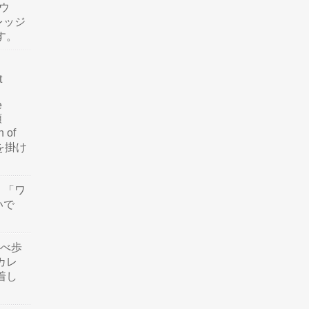
ウ
レッジ
す。
t
e
類
n of
訳を掛け
」「ワ
いで
食べ歩
カレ
着し