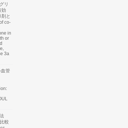
グリ
有効
単剤と
f co-
one in
th or
nd
e,
se 3a
心血管
ion:
SOUL
法
て比較
ss