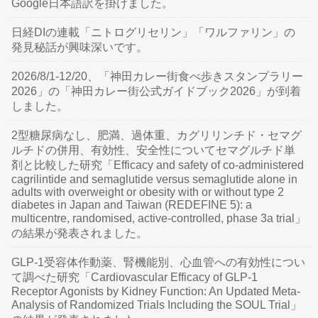
Google日本語訳を掛けました。
日経DIの連載「ニトログリセリン」「ワルファリン」の
発見秘話が興味深いです。
2026/8/1-12/20、「神田カレー街食べ歩きスタンプラリー
2026」の「神田カレー街公式ガイドブック2026」が到着
しました。
2型糖尿病なし、肥満、過体重、カグリリンチド・セマグ
ルチドの併用、有効性、安全性についてセマグルチド単
剤と比較した研究「Efficacy and safety of co-administered
cagrilintide and semaglutide versus semaglutide alone in
adults with overweight or obesity with or without type 2
diabetes in Japan and Taiwan (REDEFINE 5): a
multicentre, randomised, active-controlled, phase 3a trial」
の結果が発表されました。
GLP-1受容体作動薬、腎機能別、心血管への有効性につい
て調べた研究「Cardiovascular Efficacy of GLP-1
Receptor Agonists by Kidney Function: An Updated Meta-
Analysis of Randomized Trials Including the SOUL Trial」