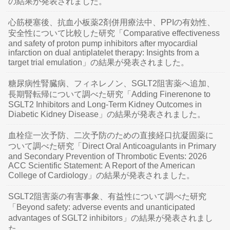
の結果が発表されました。
心筋梗塞後、抗血小板薬2剤併用療法中、PPIの有効性、
安全性について比較した研究「Comparative effectiveness
and safety of proton pump inhibitors after myocardial
infarction on dual antiplatelet therapy: Insights from a
target trial emulation」の結果が発表されました。
糖尿病性腎臓病、フィネレノン、SGLT2阻害薬へ追加、
長期腎転帰について調べた研究「Adding Finerenone to
SGLT2 Inhibitors and Long-Term Kidney Outcomes in
Diabetic Kidney Disease」の結果が発表されました。
血栓症一次予防、二次予防のための直接経口抗凝固薬に
ついて調べた研究「Direct Oral Anticoagulants in Primary
and Secondary Prevention of Thrombotic Events: 2026
ACC Scientific Statement: A Report of the American
College of Cardiology」の結果が発表されました。
SGLT2阻害薬の有害事象、有益性について調べた研究
「Beyond safety: adverse events and unanticipated
advantages of SGLT2 inhibitors」の結果が発表されまし
た。