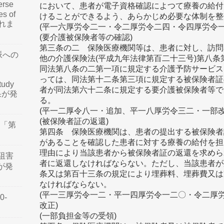
rse
において、患者が電子資格確認によつて療養の給付
es of
けることができるよう、あらかじめ必要な体制を整
されま
(平一六厚労令二一・令二厚労令二四・令四厚労令
(要介護被保険者等の確認)
第三条の二 保険医療機関等は、患者に対し、訪問
脈への
他の介護保険法(平成九年法律第百二十三号)第八
同法第八条の二第一項に規定する介護予防サービス
っては、同法第十二条第三項に規定する被保険者証
tudy
者が同法第六十二条に規定する要介護被保険者等で
結果が発
る。
(平一二厚令八一・追加、平一八厚労令三二・一部改
(被保険者証の返還)
会「第
第四条 保険医療機関は、患者の提出する被保険者
があることを確認した患者に対する療養の給付を担
理由により当該患者から被保険者証の返還を求めら
阻害
者に返還しなければならない。ただし、当該患者が
認が発
条又は第百十三条の規定により埋葬料、埋葬費又は
なければならない。
(平一三厚労令一二・平一四厚労令一二〇・令二厚
0-
改正)
(一部負担金等の受領)