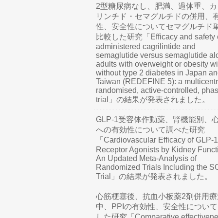
2型糖尿病なし、肥満、過体重、カ
リンチド・セマグルチドの併用、
性、安全性についてセマグルチド
比較した研究「Efficacy and safety o
administered cagrilintide and
semaglutide versus semaglutide al
adults with overweight or obesity wi
without type 2 diabetes in Japan a
Taiwan (REDEFINE 5): a multicentr
randomised, active-controlled, pha
trial」の結果が発表されました。
GLP-1受容体作動薬、腎機能別、
への有効性について調べた研究
「Cardiovascular Efficacy of GLP-1
Receptor Agonists by Kidney Funct
An Updated Meta-Analysis of
Randomized Trials Including the 
Trial」の結果が発表されました。
心筋梗塞後、抗血小板薬2剤併用療
中、PPIの有効性、安全性につい
した研究「Comparative effectivene