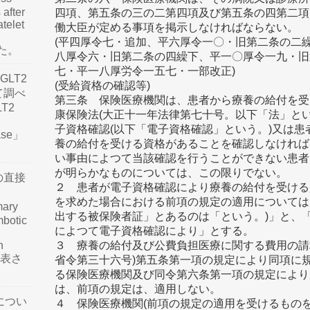
 after
四項、第五条の三の二第四項及び第五条の四第二項
atelet
働大臣が定める事項を掲示しなければならない。
(平四厚令七・追加、平六厚令一〇・旧第二条の二
した。
八厚令六・旧第二条の四繰下、平一〇厚令一九・旧
七・平一八厚労令一五七・一部改正)
LT2
(受給資格の確認等)
て調べ
第三条 保険医療機関は、患者から療養の給付を受
LT2
康保険法(大正十一年法律第七十号。以下「法」と
子資格確認(以下「電子資格確認」という。)又は
ease」
養の給付を受ける資格があることを確認しなければ
い事由によつて当該確認を行うことができない患者
が明らかなものについては、この限りでない。
の直接
２ 患者が電子資格確認により療養の給付を受ける
を求めた場合における前項の規定の適用については
mary
出する被保険者証」とあるのは「という。)」と、
mbotic
によつて電子資格確認により」とする。
n
３ 療養の給付及び公費負担医療に関する費用の請
が発表さ
省令第三十六号)第五条第一項の規定により同項に
る保険医療機関及び同令第六条第一項の規定により
は、前項の規定は、適用しない。
につい
４ 保険医療機関(前項の規定の適用を受けるもの