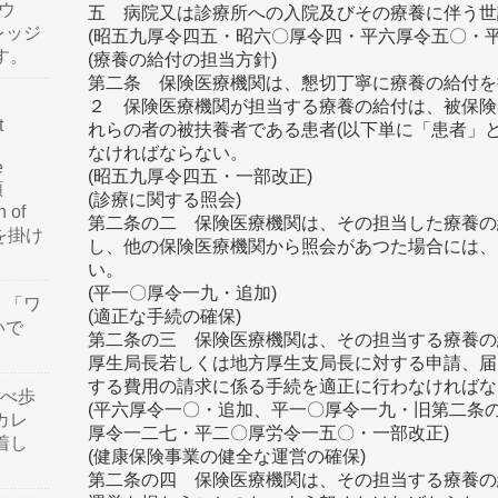
ウ
五 病院又は診療所への入院及びその療養に伴う世
レッジ
(昭五九厚令四五・昭六〇厚令四・平六厚令五〇・
す。
(療養の給付の担当方針)
第二条 保険医療機関は、懇切丁寧に療養の給付を
２ 保険医療機関が担当する療養の給付は、被保険
t
れらの者の被扶養者である患者(以下単に「患者」
なければならない。
e
(昭五九厚令四五・一部改正)
類
(診療に関する照会)
n of
第二条の二 保険医療機関は、その担当した療養の
訳を掛け
し、他の保険医療機関から照会があつた場合には、
い。
(平一〇厚令一九・追加)
」「ワ
(適正な手続の確保)
いで
第二条の三 保険医療機関は、その担当する療養の
厚生局長若しくは地方厚生支局長に対する申請、届
する費用の請求に係る手続を適正に行わなければな
食べ歩
(平六厚令一〇・追加、平一〇厚令一九・旧第二条
カレ
厚令一二七・平二〇厚労令一五〇・一部改正)
着し
(健康保険事業の健全な運営の確保)
第二条の四 保険医療機関は、その担当する療養の