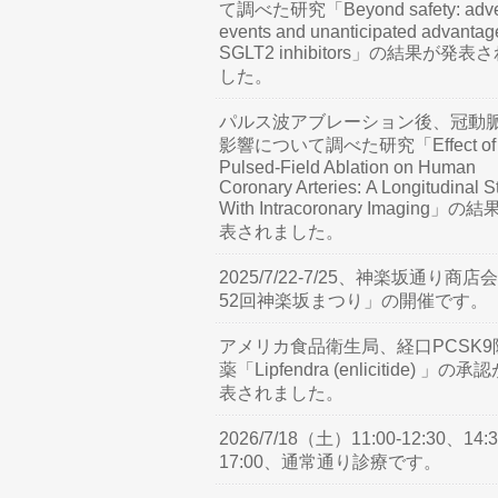
て調べた研究「Beyond safety: adve
events and unanticipated advantag
SGLT2 inhibitors」の結果が発表
した。
パルス波アブレーション後、冠動
影響について調べた研究「Effect of
Pulsed-Field Ablation on Human
Coronary Arteries: A Longitudinal S
With Intracoronary Imaging」の
表されました。
2025/7/22-7/25、神楽坂通り商店
52回神楽坂まつり」の開催です。
アメリカ食品衛生局、経口PCSK9
薬「Lipfendra (enlicitide) 」の承
表されました。
2026/7/18（土）11:00-12:30、14:3
17:00、通常通り診療です。