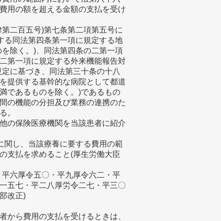
費用の額を超える金額の支払を受け
律第二百五号)第七条第二項第五号に
有する同法第四条第一項に規定する地
のを除く。)、同法第四条の二第一項
二第一項に規定する外来機能報告対
規定に基づき、同法第三十条の十八
を提供する基幹的な病院として都道
満であるものを除く。)であるもの
間の機能の分担及び業務の連携のた
る。
他の保険医療機関を当該患者に紹介
)に関し、当該療養に要する費用の範
の支払を求めること(厚生労働大臣
・平六厚令五〇・平九厚令六二・平
一五七・平二八厚労令二七・平三〇
部改正)
者から費用の支払を受けるときは、