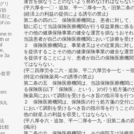
運営を損なうことのないよう努めなければならない
グリ
(平六厚令一〇・追加、平一〇厚令一九・旧第二条の
有効
(経済上の利益の提供による誘引の禁止)
単剤と
第二条の四の二 保険医療機関は、患者に対して、
f co-
額に応じて当該保険医療機関が行う収益業務に係る
その他の健康保険事業の健全な運営を損なうおそれ
one in
当該患者が自己の保険医療機関において診療を受け
th or
nd
２ 保険医療機関は、事業者又はその従業員に対し
e,
を提供することその他の健康保険事業の健全な運営
se 3a
を提供することにより、患者が自己の保険医療機関
てはならない。
(平二四厚労令二六・追加、平二六厚労令一七・一部
心血管
(特定の保険薬局への誘導の禁止)
第二条の五 保険医療機関は、当該保険医療機関に
る保険医(以下「保険医」という。)の行う処方箋
ion:
険薬局において調剤を受けるべき旨の指示等を行つ
２ 保険医療機関は、保険医の行う処方箋の交付に
SOUL
において調剤を受けるべき旨の指示等を行うことの
他の財産上の利益を収受してはならない。
法
(平八厚令六・追加、平一〇厚令一九・旧第二条の
て比較
(掲示)
ss
第二条の六 保険医療機関は、その病院又は診療所