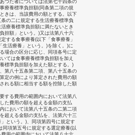
あつた者については法第七十四条の
事療養標準負担額(同条第二項の規
ときは、当該費用の額とする。以下
五条の二に規定する生活療養標準負
生活療養標準負担額に満たないとき
負担額」という。)又は法第八十六
規定する食事療養(以下「食事療養」
「生活療養」という。)を除く。)に
る場合の区分に応じ、同項各号に定
おいては食事療養標準負担額を加え
養標準負担額を加えた額とする。)
、第八十五条第二項、第八十五条の
算定の例により算定された費用の額
される額に相当する額を控除した額
要する費用の範囲内において法第八
した費用の額を超える金額の支払
内において法第八十五条の二第二項
を超える金額の支払を、法第六十三
養」という。)、同項第四号に規定す
は同項第五号に規定する選定療養(以
る費用の範囲内において法第八十六