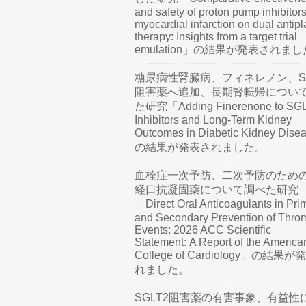
and safety of proton pump inhibitors
myocardial infarction on dual antipl
therapy: Insights from a target trial
emulation」の結果が発表されま
糖尿病性腎臓病、フィネレノン、SG
阻害薬へ追加、長期腎転帰につい
た研究「Adding Finerenone to SG
Inhibitors and Long-Term Kidney
Outcomes in Diabetic Kidney Dis
の結果が発表されました。
血栓症一次予防、二次予防のため
経口抗凝固薬について調べた研究
「Direct Oral Anticoagulants in Pri
and Secondary Prevention of Thro
Events: 2026 ACC Scientific
Statement: A Report of the America
College of Cardiology」の結果
れました。
SGLT2阻害薬の有害事象、有益性