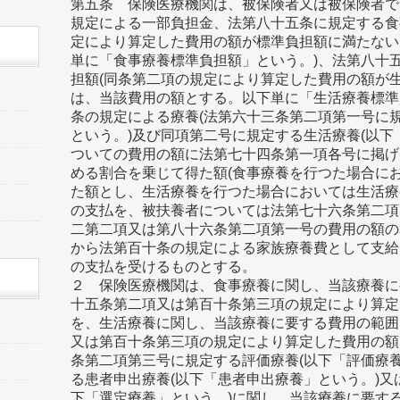
第五条 保険医療機関は、被保険者又は被保険者で
規定による一部負担金、法第八十五条に規定する食
定により算定した費用の額が標準負担額に満たない
単に「食事療養標準負担額」という。)、法第八十
担額(同条第二項の規定により算定した費用の額が
は、当該費用の額とする。以下単に「生活療養標準
条の規定による療養(法第六十三条第二項第一号に
という。)及び同項第二号に規定する生活療養(以下
ついての費用の額に法第七十四条第一項各号に掲げ
める割合を乗じて得た額(食事療養を行つた場合に
た額とし、生活療養を行つた場合においては生活療
の支払を、被扶養者については法第七十六条第二項
二第二項又は第八十六条第二項第一号の費用の額の
から法第百十条の規定による家族療養費として支給
の支払を受けるものとする。
２ 保険医療機関は、食事療養に関し、当該療養に
十五条第二項又は第百十条第三項の規定により算定
を、生活療養に関し、当該療養に要する費用の範囲
又は第百十条第三項の規定により算定した費用の額
条第二項第三号に規定する評価療養(以下「評価療
る患者申出療養(以下「患者申出療養」という。)又
下「選定療養」という。)に関し、当該療養に要す