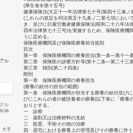
(厚生省令第十五号)
健康保険法(大正十一年法律第七十号)第四十三条
(これらの規定を同法第五十九条ノ二第七項におい
き、並びに日雇労働者健康保険法(昭和二十八年法律
四年法律第七十三号)を実施するため、保険医療機
うに定める。
保険医療機関及び保険医療養担当規則
目次
第一章 保険医療機関の療養担当(第一条―第十一条
ーアル
第二章 保険医の診療方針等(第十二条―第二十三条
第三章 雑則(第二十四条)
附則
第一章 保険医療機関の療養担当
(療養の給付の担当の範囲)
第一条 保険医療機関が担当する療養の給付並びに
びにこれらの者の被扶養者の療養(以下単に「療養
品グル
おりとする。
年神
一 診察
二 薬剤又は治療材料の支給
三 処置、手術その他の治療
り、大手
四 居宅における療養上の管理及びその療養に伴う