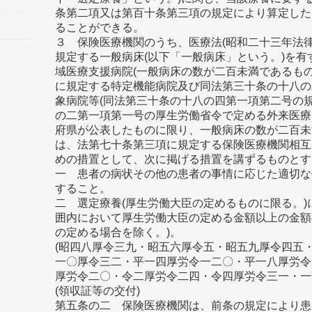
条第二項又は第百十条第三項の規定により算定した
ることができる。
３ 保険医療機関のうち、医療法(昭和二十三年法
規定する一般病床(以下「一般病床」という。)を
域医療支援病院(一般病床の数が二百未満であるも
に規定する特定機能病院及び同法第三十条の十八の
象病院等(同法第三十条の十八の四第一項第二号の
の二第一項第一号の厚生労働省令で定める外来医療
府県が公表したものに限り、一般病床の数が二百未
は、法第七十条第三項に規定する保険医療機関相互
めの措置として、次に掲げる措置を講ずるものとす
一 患者の病状その他の患者の事情に応じた適切な
すること。
二 選定療養(厚生労働大臣の定めるものに限る。
囲内において厚生労働大臣の定める金額以上の金額
の定める場合を除く。)。
(昭四八厚令三九・昭五六厚令五・昭五九厚令四五
一〇厚令三二・平一四厚労令一二〇・平一八厚労令
厚労令二〇・令二厚労令二四・令四厚労令三一・一
(領収証等の交付)
第五条の二 保険医療機関は、前条の規定により患