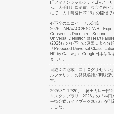
町フィナンシャルシティ1階アトリ
ム、大手町川端緑道、東京金融ビ
にて「大手町縁日2026」の開催で
心不全のユニバーサル定義
2026「AHA/ACC/ESC/WHF Exper
Consensus Document: Second
Universal Definition of Heart Failur
(2026)」の心不全の原因による分
「Proposed Universal Classificatio
HF by Cause」にGoogle日本語
ました。
日経DIの連載「ニトログリセリン
ルファリン」の発見秘話が興味深
す。
2026/8/1-12/20、「神田カレー街
きスタンプラリー2026」の「神田
ー街公式ガイドブック2026」が到
ました。