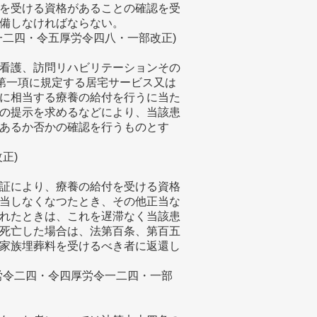
を受ける資格があることの確認を受
備しなければならない。
一二四・令五厚労令四八・一部改正)
看護、訪問リハビリテーションその
条第一項に規定する居宅サービス又は
に相当する療養の給付を行うに当た
の提示を求めるなどにより、当該患
あるか否かの確認を行うものとす
正)
証により、療養の給付を受ける資格
当しなくなつたとき、その他正当な
れたときは、これを遅滞なく当該患
死亡した場合は、法第百条、第百五
家族埋葬料を受けるべき者に返還し
労令二四・令四厚労令一二四・一部