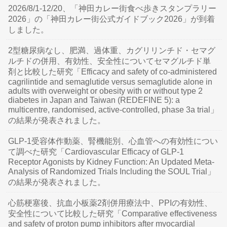
2026/8/1-12/20、「神田カレー街食べ歩きスタンプラリー
2026」の「神田カレー街公式ガイドブック2026」が到着
しました。
2型糖尿病なし、肥満、過体重、カグリリンチド・セマグ
ルチドの併用、有効性、安全性についてセマグルチド単
剤と比較した研究「Efficacy and safety of co-administered
cagrilintide and semaglutide versus semaglutide alone in
adults with overweight or obesity with or without type 2
diabetes in Japan and Taiwan (REDEFINE 5): a
multicentre, randomised, active-controlled, phase 3a trial」
の結果が発表されました。
GLP-1受容体作動薬、腎機能別、心血管への有効性につい
て調べた研究「Cardiovascular Efficacy of GLP-1
Receptor Agonists by Kidney Function: An Updated Meta-
Analysis of Randomized Trials Including the SOUL Trial」
の結果が発表されました。
心筋梗塞後、抗血小板薬2剤併用療法中、PPIの有効性、
安全性について比較した研究「Comparative effectiveness
and safety of proton pump inhibitors after myocardial