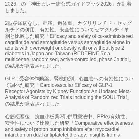
2026」の「神田カレー街公式ガイドブック2026」が到着
しました。
2型糖尿病なし、肥満、過体重、カグリリンチド・セマグ
ルチドの併用、有効性、安全性についてセマグルチド単
剤と比較した研究「Efficacy and safety of co-administered
cagrilintide and semaglutide versus semaglutide alone in
adults with overweight or obesity with or without type 2
diabetes in Japan and Taiwan (REDEFINE 5): a
multicentre, randomised, active-controlled, phase 3a trial」
の結果が発表されました。
GLP-1受容体作動薬、腎機能別、心血管への有効性につい
て調べた研究「Cardiovascular Efficacy of GLP-1
Receptor Agonists by Kidney Function: An Updated Meta-
Analysis of Randomized Trials Including the SOUL Trial」
の結果が発表されました。
心筋梗塞後、抗血小板薬2剤併用療法中、PPIの有効性、
安全性について比較した研究「Comparative effectiveness
and safety of proton pump inhibitors after myocardial
infarction on dual antiplatelet therapy: Insights from a