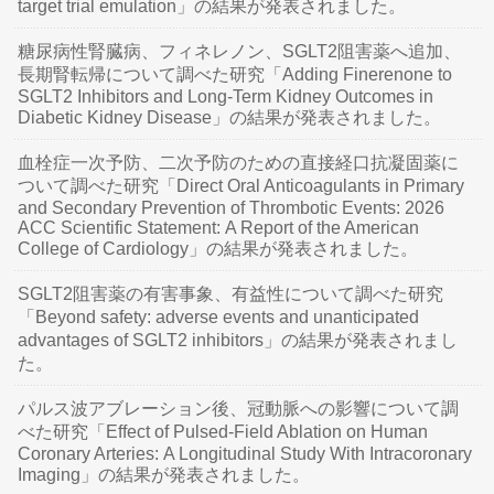
target trial emulation」の結果が発表されました。
糖尿病性腎臓病、フィネレノン、SGLT2阻害薬へ追加、
長期腎転帰について調べた研究「Adding Finerenone to
SGLT2 Inhibitors and Long-Term Kidney Outcomes in
Diabetic Kidney Disease」の結果が発表されました。
血栓症一次予防、二次予防のための直接経口抗凝固薬に
ついて調べた研究「Direct Oral Anticoagulants in Primary
and Secondary Prevention of Thrombotic Events: 2026
ACC Scientific Statement: A Report of the American
College of Cardiology」の結果が発表されました。
SGLT2阻害薬の有害事象、有益性について調べた研究
「Beyond safety: adverse events and unanticipated
advantages of SGLT2 inhibitors」の結果が発表されまし
た。
パルス波アブレーション後、冠動脈への影響について調
べた研究「Effect of Pulsed-Field Ablation on Human
Coronary Arteries: A Longitudinal Study With Intracoronary
Imaging」の結果が発表されました。