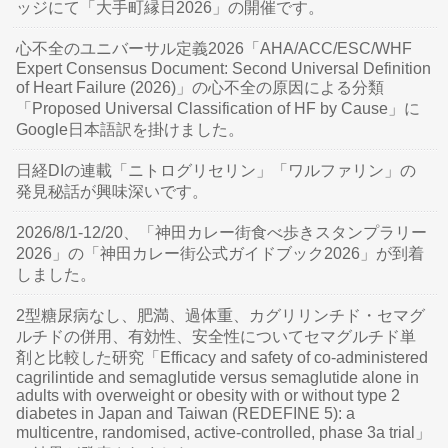
ッジにて「大手町縁日2026」の開催です。
心不全のユニバーサル定義2026「AHA/ACC/ESC/WHF
Expert Consensus Document: Second Universal Definition
of Heart Failure (2026)」の心不全の原因による分類
「Proposed Universal Classification of HF by Cause」に
Google日本語訳を掛けました。
日経DIの連載「ニトログリセリン」「ワルファリン」の
発見秘話が興味深いです。
2026/8/1-12/20、「神田カレー街食べ歩きスタンプラリー
2026」の「神田カレー街公式ガイドブック2026」が到着
しました。
2型糖尿病なし、肥満、過体重、カグリリンチド・セマグ
ルチドの併用、有効性、安全性についてセマグルチド単
剤と比較した研究「Efficacy and safety of co-administered
cagrilintide and semaglutide versus semaglutide alone in
adults with overweight or obesity with or without type 2
diabetes in Japan and Taiwan (REDEFINE 5): a
multicentre, randomised, active-controlled, phase 3a trial」