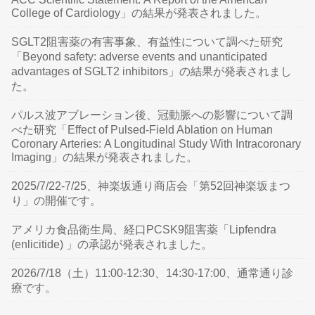
College of Cardiology」の結果が発表されました。
SGLT2阻害薬の有害事象、有益性について調べた研究
「Beyond safety: adverse events and unanticipated
advantages of SGLT2 inhibitors」の結果が発表されまし
た。
パルス波アブレーション後、冠動脈への影響について調
べた研究「Effect of Pulsed-Field Ablation on Human
Coronary Arteries: A Longitudinal Study With Intracoronary
Imaging」の結果が発表されました。
2025/7/22-7/25、神楽坂通り商店会「第52回神楽坂まつ
り」の開催です。
アメリカ食品衛生局、経口PCSK9阻害薬「Lipfendra
(enlicitide) 」の承認が発表されました。
2026/7/18（土）11:00-12:30、14:30-17:00、通常通り診
療です。