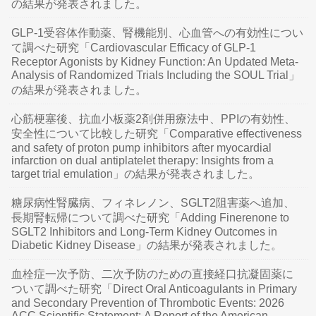
の結果が発表されました。
GLP-1受容体作動薬、腎機能別、心血管への有効性につい
て調べた研究「Cardiovascular Efficacy of GLP-1
Receptor Agonists by Kidney Function: An Updated Meta-
Analysis of Randomized Trials Including the SOUL Trial」
の結果が発表されました。
心筋梗塞後、抗血小板薬2剤併用療法中、PPIの有効性、
安全性について比較した研究「Comparative effectiveness
and safety of proton pump inhibitors after myocardial
infarction on dual antiplatelet therapy: Insights from a
target trial emulation」の結果が発表されました。
糖尿病性腎臓病、フィネレノン、SGLT2阻害薬へ追加、
長期腎転帰について調べた研究「Adding Finerenone to
SGLT2 Inhibitors and Long-Term Kidney Outcomes in
Diabetic Kidney Disease」の結果が発表されました。
血栓症一次予防、二次予防のための直接経口抗凝固薬に
ついて調べた研究「Direct Oral Anticoagulants in Primary
and Secondary Prevention of Thrombotic Events: 2026
ACC Scientific Statement: A Report of the American