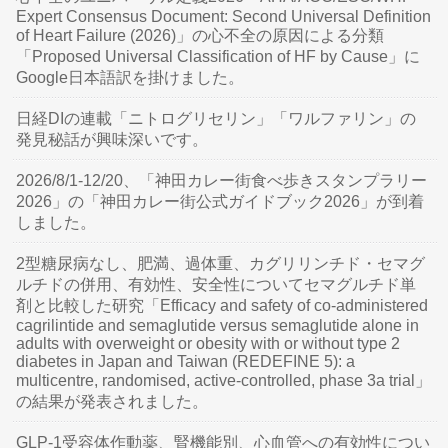
Expert Consensus Document: Second Universal Definition
of Heart Failure (2026)」の心不全の原因による分類
「Proposed Universal Classification of HF by Cause」に
Google日本語訳を掛けました。
日経DIの連載「ニトログリセリン」「ワルファリン」の
発見秘話が興味深いです。
2026/8/1-12/20、「神田カレー街食べ歩きスタンプラリー
2026」の「神田カレー街公式ガイドブック2026」が到着
しました。
2型糖尿病なし、肥満、過体重、カグリリンチド・セマグ
ルチドの併用、有効性、安全性についてセマグルチド単
剤と比較した研究「Efficacy and safety of co-administered
cagrilintide and semaglutide versus semaglutide alone in
adults with overweight or obesity with or without type 2
diabetes in Japan and Taiwan (REDEFINE 5): a
multicentre, randomised, active-controlled, phase 3a trial」
の結果が発表されました。
GLP-1受容体作動薬、腎機能別、心血管への有効性につい