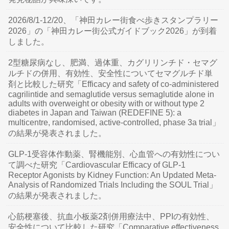
2026/8/1-12/20、「神田カレー街食べ歩きスタンプラリー
2026」の「神田カレー街公式ガイドブック2026」が到着
しました。
2型糖尿病なし、肥満、過体重、カグリリンチド・セマグ
ルチドの併用、有効性、安全性についてセマグルチド単
剤と比較した研究「Efficacy and safety of co-administered
cagrilintide and semaglutide versus semaglutide alone in
adults with overweight or obesity with or without type 2
diabetes in Japan and Taiwan (REDEFINE 5): a
multicentre, randomised, active-controlled, phase 3a trial」
の結果が発表されました。
GLP-1受容体作動薬、腎機能別、心血管への有効性につい
て調べた研究「Cardiovascular Efficacy of GLP-1
Receptor Agonists by Kidney Function: An Updated Meta-
Analysis of Randomized Trials Including the SOUL Trial」
の結果が発表されました。
心筋梗塞後、抗血小板薬2剤併用療法中、PPIの有効性、
安全性について比較した研究「Comparative effectiveness