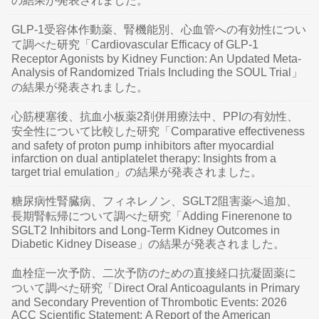
の結果が発表されました。
GLP-1受容体作動薬、腎機能別、心血管への有効性につい
て調べた研究「Cardiovascular Efficacy of GLP-1
Receptor Agonists by Kidney Function: An Updated Meta-
Analysis of Randomized Trials Including the SOUL Trial」
の結果が発表されました。
心筋梗塞後、抗血小板薬2剤併用療法中、PPIの有効性、
安全性について比較した研究「Comparative effectiveness
and safety of proton pump inhibitors after myocardial
infarction on dual antiplatelet therapy: Insights from a
target trial emulation」の結果が発表されました。
糖尿病性腎臓病、フィネレノン、SGLT2阻害薬へ追加、
長期腎転帰について調べた研究「Adding Finerenone to
SGLT2 Inhibitors and Long-Term Kidney Outcomes in
Diabetic Kidney Disease」の結果が発表されました。
血栓症一次予防、二次予防のための直接経口抗凝固薬に
ついて調べた研究「Direct Oral Anticoagulants in Primary
and Secondary Prevention of Thrombotic Events: 2026
ACC Scientific Statement: A Report of the American