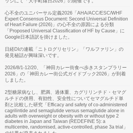
ッジにて「大手町縁日2026」の開催です。
心不全のユニバーサル定義2026「AHA/ACC/ESC/WHF
Expert Consensus Document: Second Universal Definition
of Heart Failure (2026)」の心不全の原因による分類
「Proposed Universal Classification of HF by Cause」に
Google日本語訳を掛けました。
日経DIの連載「ニトログリセリン」「ワルファリン」の
発見秘話が興味深いです。
2026/8/1-12/20、「神田カレー街食べ歩きスタンプラリー
2026」の「神田カレー街公式ガイドブック2026」が到着
しました。
2型糖尿病なし、肥満、過体重、カグリリンチド・セマグ
ルチドの併用、有効性、安全性についてセマグルチド単
剤と比較した研究「Efficacy and safety of co-administered
cagrilintide and semaglutide versus semaglutide alone in
adults with overweight or obesity with or without type 2
diabetes in Japan and Taiwan (REDEFINE 5): a
multicentre, randomised, active-controlled, phase 3a trial」