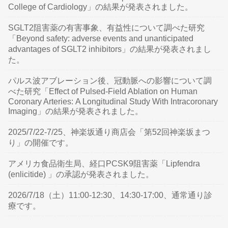
College of Cardiology」の結果が発表されました。
SGLT2阻害薬の有害事象、有益性について調べた研究
「Beyond safety: adverse events and unanticipated
advantages of SGLT2 inhibitors」の結果が発表されまし
た。
パルス波アブレーション後、冠動脈への影響について調
べた研究「Effect of Pulsed-Field Ablation on Human
Coronary Arteries: A Longitudinal Study With Intracoronary
Imaging」の結果が発表されました。
2025/7/22-7/25、神楽坂通り商店会「第52回神楽坂まつ
り」の開催です。
アメリカ食品衛生局、経口PCSK9阻害薬「Lipfendra
(enlicitide) 」の承認が発表されました。
2026/7/18（土）11:00-12:30、14:30-17:00、通常通り診
療です。