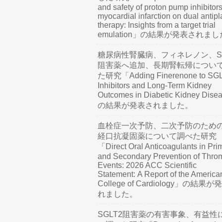
and safety of proton pump inhibitors
myocardial infarction on dual antipl
therapy: Insights from a target trial
emulation」の結果が発表されま
糖尿病性腎臓病、フィネレノン、SG
阻害薬へ追加、長期腎転帰につい
た研究「Adding Finerenone to SG
Inhibitors and Long-Term Kidney
Outcomes in Diabetic Kidney Dis
の結果が発表されました。
血栓症一次予防、二次予防のため
経口抗凝固薬について調べた研究
「Direct Oral Anticoagulants in Pri
and Secondary Prevention of Thro
Events: 2026 ACC Scientific
Statement: A Report of the America
College of Cardiology」の結果
れました。
SGLT2阻害薬の有害事象、有益性