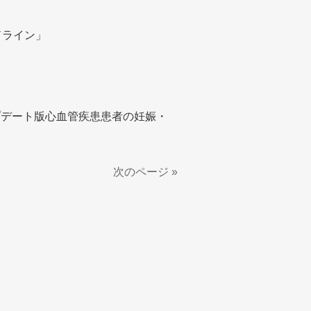
ドライン」
」
ップデート版心血管疾患患者の妊娠・
次のページ »