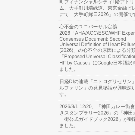
町フィナンシャルシティ1階アトリ
ム、大手町川端緑道、東京金融ビ
にて「大手町縁日2026」の開催で
心不全のユニバーサル定義
2026「AHA/ACC/ESC/WHF Exper
Consensus Document: Second
Universal Definition of Heart Failur
(2026)」の心不全の原因による分
「Proposed Universal Classificatio
HF by Cause」にGoogle日本語
ました。
日経DIの連載「ニトログリセリン
ルファリン」の発見秘話が興味深
す。
2026/8/1-12/20、「神田カレー街
きスタンプラリー2026」の「神田
ー街公式ガイドブック2026」が到
ました。