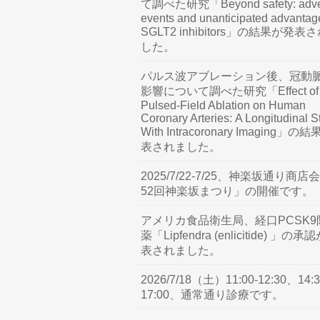
て調べた研究「Beyond safety: adve
events and unanticipated advantag
SGLT2 inhibitors」の結果が発表
した。
パルス波アブレーション後、冠動
影響について調べた研究「Effect of
Pulsed-Field Ablation on Human
Coronary Arteries: A Longitudinal S
With Intracoronary Imaging」の
表されました。
2025/7/22-7/25、神楽坂通り商店
52回神楽坂まつり」の開催です。
アメリカ食品衛生局、経口PCSK9
薬「Lipfendra (enlicitide) 」の承
表されました。
2026/7/18（土）11:00-12:30、14:3
17:00、通常通り診療です。