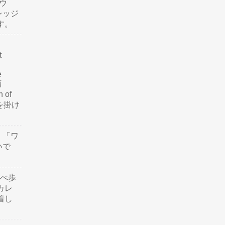
ウ
レッジ
す。
t
e
類
n of
訳を掛け
」「ワ
いで
食べ歩
カレ
着し