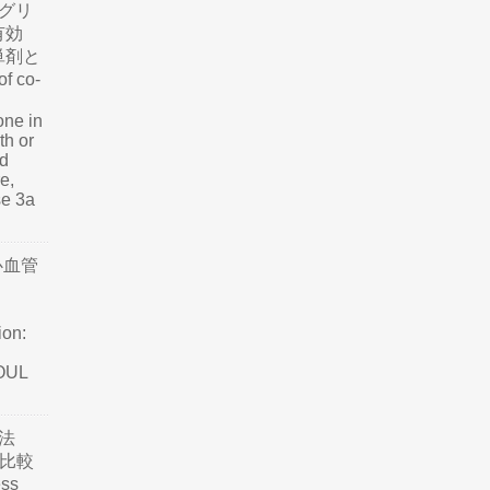
グリ
有効
単剤と
f co-
one in
th or
nd
e,
se 3a
心血管
ion:
SOUL
法
て比較
ss