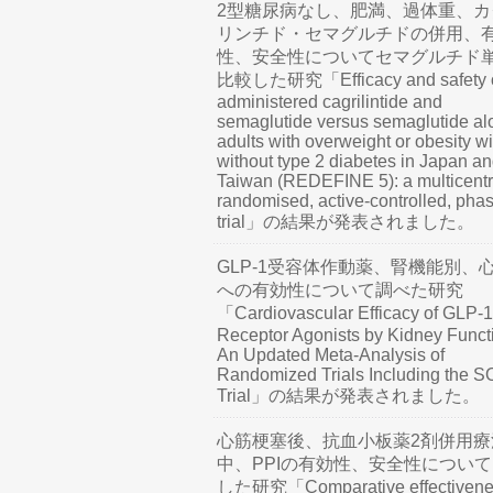
2型糖尿病なし、肥満、過体重、カ
リンチド・セマグルチドの併用、
性、安全性についてセマグルチド
比較した研究「Efficacy and safety o
administered cagrilintide and
semaglutide versus semaglutide al
adults with overweight or obesity wi
without type 2 diabetes in Japan a
Taiwan (REDEFINE 5): a multicentr
randomised, active-controlled, pha
trial」の結果が発表されました。
GLP-1受容体作動薬、腎機能別、
への有効性について調べた研究
「Cardiovascular Efficacy of GLP-1
Receptor Agonists by Kidney Funct
An Updated Meta-Analysis of
Randomized Trials Including the 
Trial」の結果が発表されました。
心筋梗塞後、抗血小板薬2剤併用療
中、PPIの有効性、安全性につい
した研究「Comparative effectivene