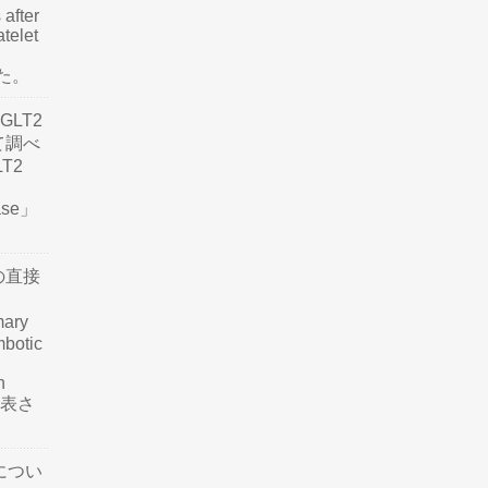
 after
atelet
した。
LT2
て調べ
LT2
ease」
の直接
mary
mbotic
n
が発表さ
につい