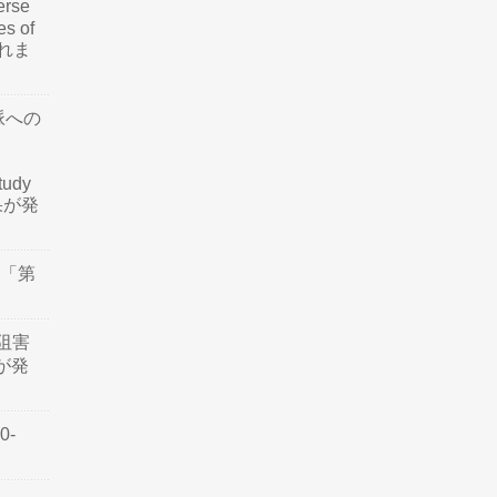
rse
es of
されま
脈への
tudy
結果が発
会「第
阻害
認が発
0-