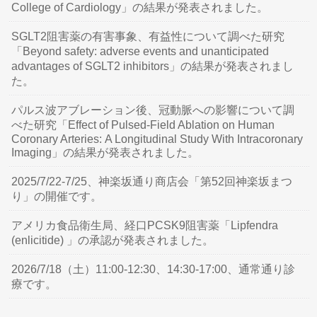
College of Cardiology」の結果が発表されました。
SGLT2阻害薬の有害事象、有益性について調べた研究
「Beyond safety: adverse events and unanticipated
advantages of SGLT2 inhibitors」の結果が発表されまし
た。
パルス波アブレーション後、冠動脈への影響について調
べた研究「Effect of Pulsed-Field Ablation on Human
Coronary Arteries: A Longitudinal Study With Intracoronary
Imaging」の結果が発表されました。
2025/7/22-7/25、神楽坂通り商店会「第52回神楽坂まつ
り」の開催です。
アメリカ食品衛生局、経口PCSK9阻害薬「Lipfendra
(enlicitide) 」の承認が発表されました。
2026/7/18（土）11:00-12:30、14:30-17:00、通常通り診
療です。