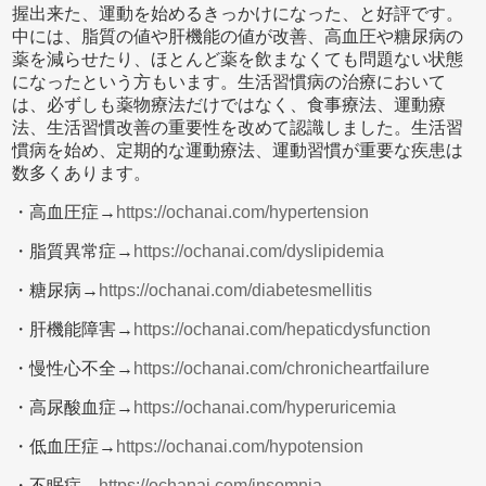
握出来た、運動を始めるきっかけになった、と好評です。
中には、脂質の値や肝機能の値が改善、高血圧や糖尿病の
薬を減らせたり、ほとんど薬を飲まなくても問題ない状態
になったという方もいます。生活習慣病の治療において
は、必ずしも薬物療法だけではなく、食事療法、運動療
法、生活習慣改善の重要性を改めて認識しました。生活習
慣病を始め、定期的な運動療法、運動習慣が重要な疾患は
数多くあります。
・高血圧症→
https://ochanai.com/hypertension
・脂質異常症→
https://ochanai.com/dyslipidemia
・糖尿病→
https://ochanai.com/diabetesmellitis
・肝機能障害→
https://ochanai.com/hepaticdysfunction
・慢性心不全→
https://ochanai.com/chronicheartfailure
・高尿酸血症→
https://ochanai.com/hyperuricemia
・低血圧症→
https://ochanai.com/hypotension
・不眠症→
https://ochanai.com/insomnia