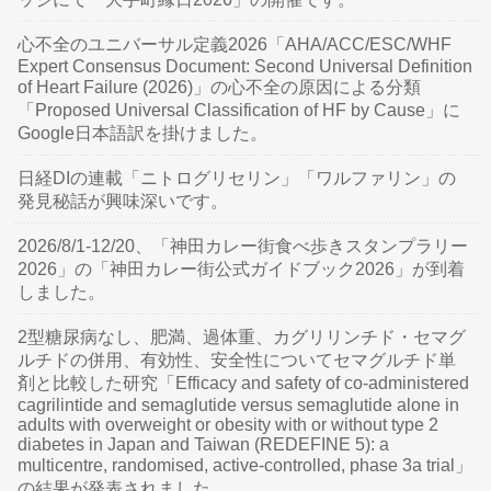
心不全のユニバーサル定義2026「AHA/ACC/ESC/WHF
Expert Consensus Document: Second Universal Definition
of Heart Failure (2026)」の心不全の原因による分類
「Proposed Universal Classification of HF by Cause」に
Google日本語訳を掛けました。
日経DIの連載「ニトログリセリン」「ワルファリン」の
発見秘話が興味深いです。
2026/8/1-12/20、「神田カレー街食べ歩きスタンプラリー
2026」の「神田カレー街公式ガイドブック2026」が到着
しました。
2型糖尿病なし、肥満、過体重、カグリリンチド・セマグ
ルチドの併用、有効性、安全性についてセマグルチド単
剤と比較した研究「Efficacy and safety of co-administered
cagrilintide and semaglutide versus semaglutide alone in
adults with overweight or obesity with or without type 2
diabetes in Japan and Taiwan (REDEFINE 5): a
multicentre, randomised, active-controlled, phase 3a trial」
の結果が発表されました。