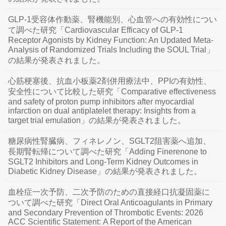
GLP-1受容体作動薬、腎機能別、心血管への有効性につい
て調べた研究「Cardiovascular Efficacy of GLP-1
Receptor Agonists by Kidney Function: An Updated Meta-
Analysis of Randomized Trials Including the SOUL Trial」
の結果が発表されました。
心筋梗塞後、抗血小板薬2剤併用療法中、PPIの有効性、
安全性について比較した研究「Comparative effectiveness
and safety of proton pump inhibitors after myocardial
infarction on dual antiplatelet therapy: Insights from a
target trial emulation」の結果が発表されました。
糖尿病性腎臓病、フィネレノン、SGLT2阻害薬へ追加、
長期腎転帰について調べた研究「Adding Finerenone to
SGLT2 Inhibitors and Long-Term Kidney Outcomes in
Diabetic Kidney Disease」の結果が発表されました。
血栓症一次予防、二次予防のための直接経口抗凝固薬に
ついて調べた研究「Direct Oral Anticoagulants in Primary
and Secondary Prevention of Thrombotic Events: 2026
ACC Scientific Statement: A Report of the American