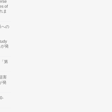
rse
es of
されま
脈への
tudy
結果が発
会「第
阻害
認が発
0-