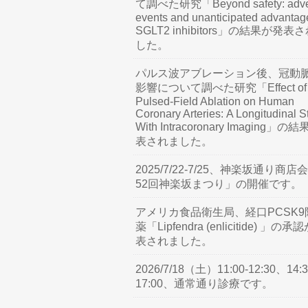
て調べた研究「Beyond safety: adve
events and unanticipated advantag
SGLT2 inhibitors」の結果が発表
した。
パルス波アブレーション後、冠動
影響について調べた研究「Effect of
Pulsed-Field Ablation on Human
Coronary Arteries: A Longitudinal S
With Intracoronary Imaging」の
表されました。
2025/7/22-7/25、神楽坂通り商店
52回神楽坂まつり」の開催です。
アメリカ食品衛生局、経口PCSK9
薬「Lipfendra (enlicitide) 」の承
表されました。
2026/7/18（土）11:00-12:30、14:3
17:00、通常通り診療です。