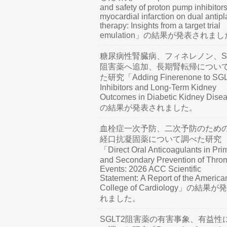
and safety of proton pump inhibitors
myocardial infarction on dual antipl
therapy: Insights from a target trial
emulation」の結果が発表されま
糖尿病性腎臓病、フィネレノン、SG
阻害薬へ追加、長期腎転帰につい
た研究「Adding Finerenone to SG
Inhibitors and Long-Term Kidney
Outcomes in Diabetic Kidney Dis
の結果が発表されました。
血栓症一次予防、二次予防のため
経口抗凝固薬について調べた研究
「Direct Oral Anticoagulants in Pri
and Secondary Prevention of Thro
Events: 2026 ACC Scientific
Statement: A Report of the America
College of Cardiology」の結果
れました。
SGLT2阻害薬の有害事象、有益性