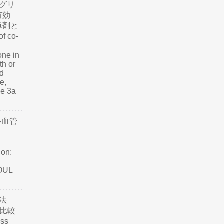
グリ
有効
単剤と
f co-
one in
th or
nd
e,
se 3a
心血管
ion:
SOUL
法
て比較
ss