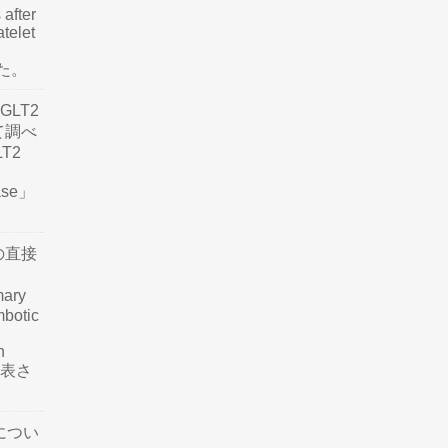
 after
atelet
した。
LT2
て調べ
LT2
ease」
の直接
mary
mbotic
n
が発表さ
につい