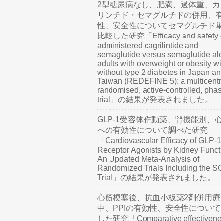
2型糖尿病なし、肥満、過体重、カ
リンチド・セマグルチドの併用、
性、安全性についてセマグルチド
比較した研究「Efficacy and safety o
administered cagrilintide and
semaglutide versus semaglutide al
adults with overweight or obesity wi
without type 2 diabetes in Japan a
Taiwan (REDEFINE 5): a multicentr
randomised, active-controlled, pha
trial」の結果が発表されました。
GLP-1受容体作動薬、腎機能別、
への有効性について調べた研究
「Cardiovascular Efficacy of GLP-1
Receptor Agonists by Kidney Funct
An Updated Meta-Analysis of
Randomized Trials Including the 
Trial」の結果が発表されました。
心筋梗塞後、抗血小板薬2剤併用療
中、PPIの有効性、安全性につい
した研究「Comparative effectivene