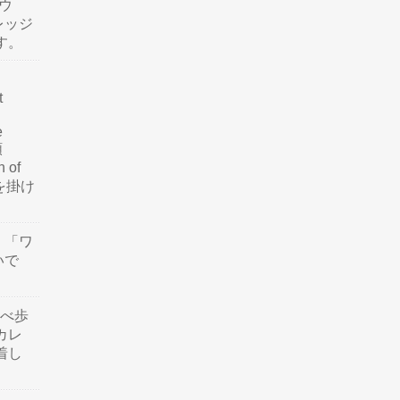
ウ
レッジ
す。
t
e
類
n of
訳を掛け
」「ワ
いで
食べ歩
カレ
着し