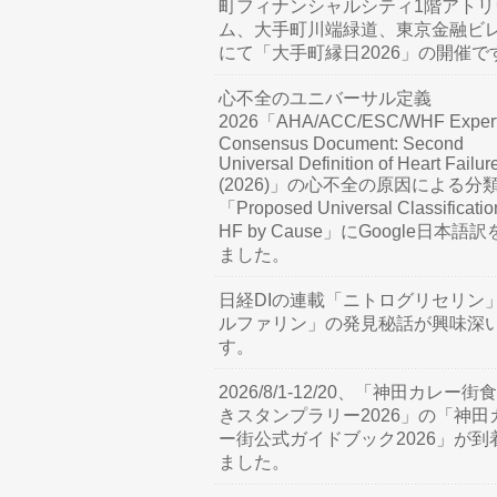
町フィナンシャルシティ1階アトリ
ム、大手町川端緑道、東京金融ビ
にて「大手町縁日2026」の開催で
心不全のユニバーサル定義
2026「AHA/ACC/ESC/WHF Exper
Consensus Document: Second
Universal Definition of Heart Failur
(2026)」の心不全の原因による分
「Proposed Universal Classificatio
HF by Cause」にGoogle日本語
ました。
日経DIの連載「ニトログリセリン
ルファリン」の発見秘話が興味深
す。
2026/8/1-12/20、「神田カレー街
きスタンプラリー2026」の「神田
ー街公式ガイドブック2026」が到
ました。